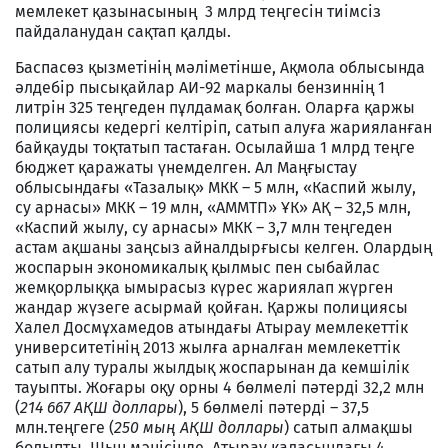
мемлекет қазынасының
3 млрд теңгесін тиімсіз
пайдаланудан сақтап қалды.
Баспасөз қызметінің мәліметінше, Ақмола облысында
әлдебір пысықайлар АИ-92 маркалы бензиннің 1
литрін 325 теңгеден пұлдамақ болған. Оларға қаржы
полициясы кедергі келтіріп, сатып алуға жарияланған
байқауды тоқтатып тастаған. Осылайша 1 млрд теңге
бюджет қаражаты үнемделген. Ал Маңғыстау
облысындағы «Тазалық» МКК – 5 млн, «Каспий жылу,
су арнасы» МКК – 19 млн, «АММТП» ҰК» АҚ – 32,5 млн,
«Каспий жылу, су арнасы» МКК – 3,7 млн теңгеден
астам ақшаны заңсыз айналдырғысы келген. Олардың
жоспарын экономикалық қылмыс пен сыбайлас
жемқорлыққа ымырасыз күрес жариялап жүрген
жандар жүзеге асырмай қойған. Қаржы полициясы
Халел Досмұхамедов атындағы Атырау мемлекеттік
университетінің 2013 жылға арналған мемлекеттік
сатып алу туралы жылдық жоспарынан да кемшілік
тауыпты. Жоғары оқу орны 4 бөлмелі пәтерді 32,2 млн
(
214 667 АҚШ доллары
), 5 бөлмелі пәтерді – 37,5
млн.теңгеге (
250 мың АҚШ доллары
) сатып алмақшы
болыпты. Шын мәнісінде, Атырау қаласындағы 4