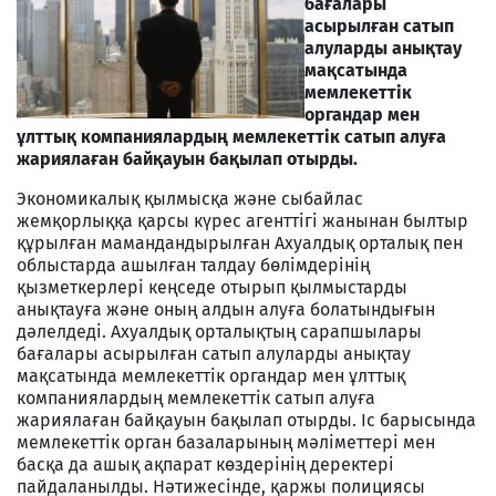
бағалары
асырылған сатып
алуларды анықтау
мақсатында
мемлекеттік
органдар мен
ұлттық компаниялардың мемлекеттік сатып алуға
жариялаған байқауын бақылап отырды.
Экономикалық қылмысқа және сыбайлас
жемқорлыққа қарсы күрес агенттігі жанынан былтыр
құрылған мамандандырылған Ахуалдық орталық пен
облыстарда ашылған талдау бөлімдерінің
қызметкерлері кеңседе отырып қылмыстарды
анықтауға және оның алдын алуға болатындығын
дәлелдеді. Ахуалдық орталықтың сарапшылары
бағалары асырылған сатып алуларды анықтау
мақсатында мемлекеттік органдар мен ұлттық
компаниялардың мемлекеттік сатып алуға
жариялаған байқауын бақылап отырды. Іс барысында
мемлекеттік орган базаларының мәліметтері мен
басқа да ашық ақпарат көздерінің деректері
пайдаланылды. Нәтижесінде, қаржы полициясы