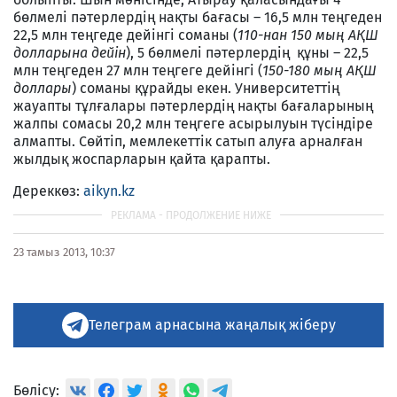
бөлмелі пәтерлердің нақты бағасы – 16,5 млн теңгеден
22,5 млн теңгеде дейінгі соманы (
110-нан 150 мың АҚШ
долларына дейін
), 5 бөлмелі пәтерлердің
құны – 22,5
млн теңгеден 27 млн теңгеге дейінгі (
150-180 мың АҚШ
доллары
) соманы құрайды екен. Университеттің
жауапты тұлғалары пәтерлердің нақты бағаларының
жалпы сомасы 20,2 млн теңгеге асырылуын түсіндіре
алмапты. Сөйтіп, мемлекеттік сатып алуға арналған
жылдық жоспарларын қайта қарапты.
Дереккөз:
aikyn.kz
23 тамыз 2013, 10:37
Телеграм арнасына жаңалық жіберу
Бөлісу: