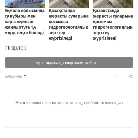
Пікірлер
Бұл тақырыпқа пікір жазу жабық
Бұрынғы
Әзірге ешкім пікір қалдырған жоқ, сіз бірінші жазыңыз