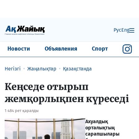
Рус
Eng
Новости
Объявления
Спорт
Негізгі
Жаңалықтар
Қазақстанда
Кеңседе отырып
жемқорлықпен күреседі
1 484 рет қаралды
Ахуалдық
орталықтың
сарапшылары