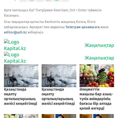
Қате таптыңыз ба? Тінтуірмен белгілеп, Ctrl + Enter түймесін
басыңыз.
Осы тақырыпқа қатысты бөлісетін жаңалық болса, бізге
хабарласыңыз. Ақпарат пен видеоны
Телеграм арнамызға
және
editor@azh.kz
жіберіңіз.