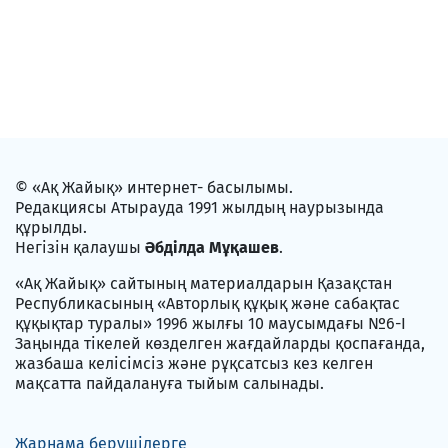
© «Ақ Жайық» интернет- басылымы.
Редакциясы Атырауда 1991 жылдың наурызында
құрылды.
Негізін қалаушы
Әбділда Мұқашев
.
«Ақ Жайық» сайтының материалдарын Қазақстан
Республикасының «Авторлық құқық және сабақтас
құқықтар туралы» 1996 жылғы 10 маусымдағы №6-I
Заңында тікелей көзделген жағдайларды қоспағанда,
жазбаша келісімсіз және рұқсатсыз кез келген
мақсатта пайдалануға тыйым салынады.
Жарнама берушілерге