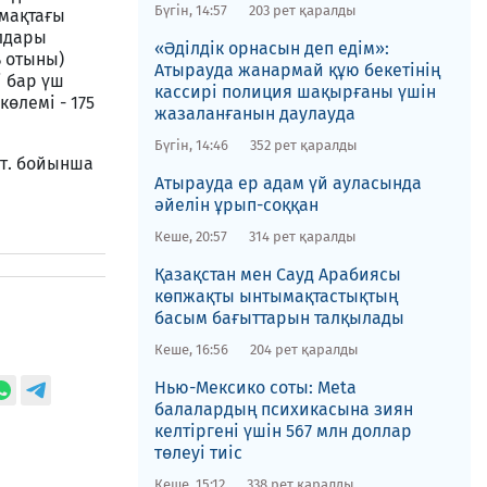
Бүгін, 14:57
203 рет қаралды
мақтағы
лдары
«Әділдік орнасын деп едім»:
ь отыны)
Атырауда жанармай құю бекетінің
і бар үш
кассирі полиция шақырғаны үшін
өлемі - 175
жазаланғанын даулауда
Бүгін, 14:46
352 рет қаралды
-т. бойынша
Атырауда ер адам үй ауласында
әйелін ұрып-соққан
Кеше, 20:57
314 рет қаралды
Қазақстан мен Сауд Арабиясы
көпжақты ынтымақтастықтың
басым бағыттарын талқылады
Кеше, 16:56
204 рет қаралды
Нью-Мексико соты​: Meta
балалардың психикасына зиян
келтіргені үшін 567 млн доллар
төлеуі тиіс
Кеше, 15:12
338 рет қаралды