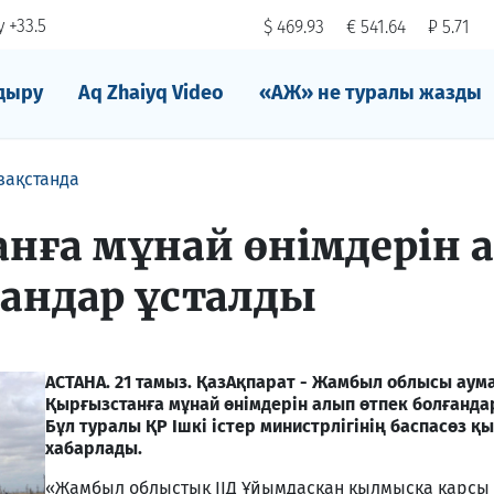
 +33.5
$ 469.93
€ 541.64
₽ 5.71
дыру
Aq Zhaiyq Video
«АЖ» не туралы жазды
зақстанда
нға мұнай өнімдерін 
ғандар ұсталды
АСТАНА. 21 тамыз. ҚазАқпарат - Жамбыл облысы аум
Қырғызстанға мұнай өнімдерін алып өтпек болғанда
Бұл туралы ҚР Ішкі істер министрлігінің баспасөз қ
хабарлады.
«Жамбыл облыстық ІІД Ұйымдасқан қылмысқа қарсы 