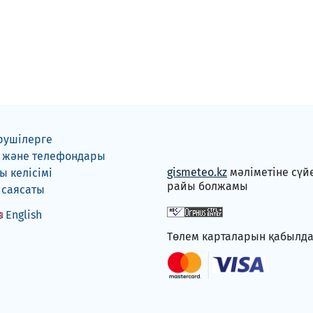
рушілерге
 және телефондары
gismeteo.kz
мәліметіне сүй
 келісімі
райы болжамы
 саясаты
English
Төлем карталарын қабылд