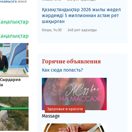
рнамызға
және
Қазақстандықтар 2026 жылы жедел
жәрдемді 5 миллионнан астам рет
шақырған
Кеше, 14:30
248 рет қаралды
Горячие объявления
Как сюда попасть?
Здоровье и красота
Massage