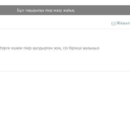
Бұл тақырыпқа пікір жазу жабық
Жазыл
Әзірге ешкім пікір қалдырған жоқ, сіз бірінші жазыңыз