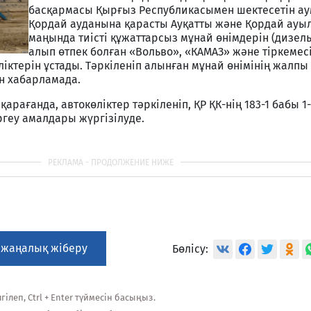
басқармасы Қырғыз Республикасымен шектесетін ау
Қордай ауданына қарасты Ауқатты және Қордай ауы
маңында тиісті құжаттарсыз мұнай өнімдерін (дизел
алып өтпек болған «Вольво», «КАМАЗ» және тіркемес
ктерін ұстады. Тәркіленіп алынған мұнай өнімінің жалпы к
ен хабарламада.
рағанда, автокөліктер тәркіленіп, ҚР ҚК-нің 183-1 бабы 1
ргеу амалдары жүргізілуде.
 жаңалық жіберу
Бөлісу:
ілеп, Ctrl + Enter түймесін басыңыз.