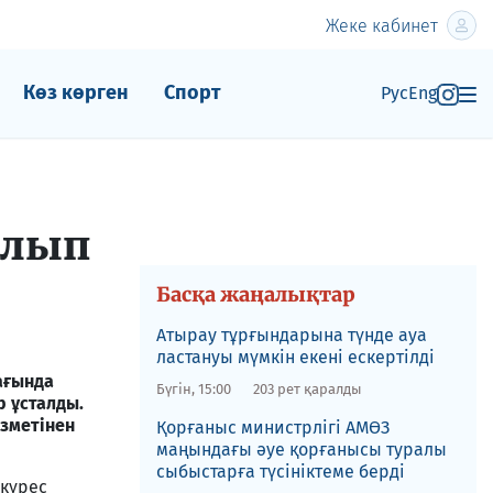
Жеке кабинет
Көз көрген
Спорт
Рус
Eng
алып
Басқа жаңалықтар
Атырау тұрғындарына түнде ауа
ластануы мүмкін екені ескертілді
ағында
Бүгін, 15:00
203 рет қаралды
р ұсталды.
ызметінен
Қорғаныс министрлігі АМӨЗ
маңындағы әуе қорғанысы туралы
сыбыстарға түсініктеме берді
күрес