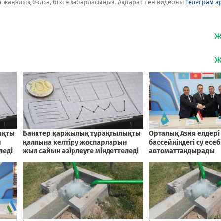
н жаңалық болса, бізге хабарласыңыз. Ақпарат пен видеоны
Телеграм а