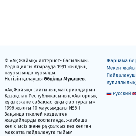
© «Ақ Жайық» интернет- басылымы.
Жарнама бе
Редакциясы Атырауда 1991 жылдың
Мекен-жайы
наурызында құрылды.
Пайдаланушы
Негізін қалаушы
Әбділда Мұқашев
.
Құпиялылық
«Ақ Жайық» сайтының материалдарын
Русский
Қазақстан Республикасының «Авторлық
құқық және сабақтас құқықтар туралы»
1996 жылғы 10 маусымдағы №6-I
Заңында тікелей көзделген
жағдайларды қоспағанда, жазбаша
келісімсіз және рұқсатсыз кез келген
мақсатта пайдалануға тыйым