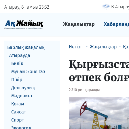
В Атырау
Атырау, 8 тамыз
23
32
Жаңалықтар
Хабарлан
Негізгі
Жаңалықтар
Қа
Барлық жаңалық
Атырауда
Қырғызста
Билік
Мұнай және газ
өтпек бол
Пікір
Денсаулық
2 310 рет қаралды
Мәдениет
Қоғам
Саясат
Спорт
Экология