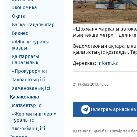
Экономика
Оқиға
Басқа жаңалықтар
«Шохман» маркалы автокөлі
Бизнес
мың текше метр», - делінг
«АЖ» не туралы
Ведомствоның ақпаратына қа
жазды
қылмыстық іс қозғалды. Те
Қаңтардағы
наразылық
Дереккөз:
inform.kz
«Прокурор» ісі
Таубаевтың ісі
21 тамыз 2013, 13:06
Хаменованың ісі
Қазақстанда
Матаевтар ici
Телеграм арнасына
«Жер митингілері»
туралы іс
Экс-әкiмнiң iсi
Қате таптыңыз ба? Тінтуірмен белг