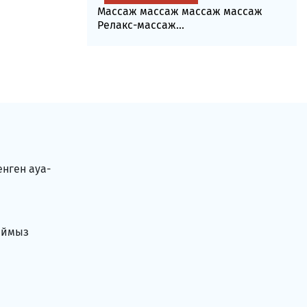
Массаж массаж массаж массаж
Релакс-массаж...
енген ауа-
аймыз