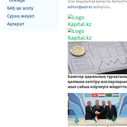
Әлемде
Осы тақырыпқа қатысты бөлісеті
editor@azh.kz
жіберіңіз.
БАҚ-қа шолу
Сұрақ-жауап
Ақпарат