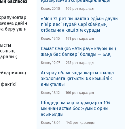
Қазақстанға экстрадицияланды
ың баспасөз
Кеше, 20:10
169 рет қаралды
Храпуновтар
«Мен 72 рет пышақтар едім»: даулы
ғанға дейін
пікір иесі Нұрай Серікбайдың
ға беру үшін
отбасынан кешірім сұрады
Кеше, 19:15
191 рет қаралды
тысты
​Самат Смақов «Атырау» клубының
ясының
жаңа бас бапкері болады — БАҚ
қаралық
Кеше, 19:07
215 рет қаралды
вейцарияның
​Атырау облысында жарты жылда
экологияға қатысты 68 кемшілік
фактісі
анықталды
Кеше, 18:12
166 рет қаралды
​Шілдеде қазақстандықтарға 104
мыңнан астам бос жұмыс орны
ұсынылды
Кеше, 18:04
143 рет қаралды