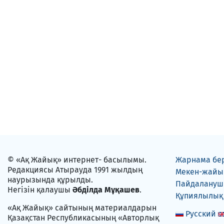
© «Ақ Жайық» интернет- басылымы.
Жарнама бе
Редакциясы Атырауда 1991 жылдың
Мекен-жайы
наурызында құрылды.
Пайдаланушы
Негізін қалаушы
Әбділда Мұқашев
.
Құпиялылық
«Ақ Жайық» сайтының материалдарын
Русский
Қазақстан Республикасының «Авторлық