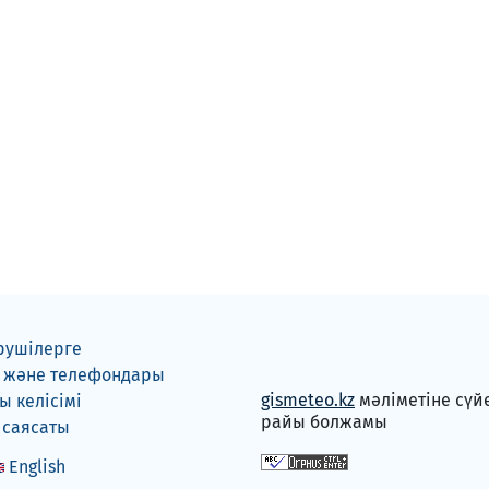
рушілерге
 және телефондары
gismeteo.kz
мәліметіне сүй
 келісімі
райы болжамы
 саясаты
English