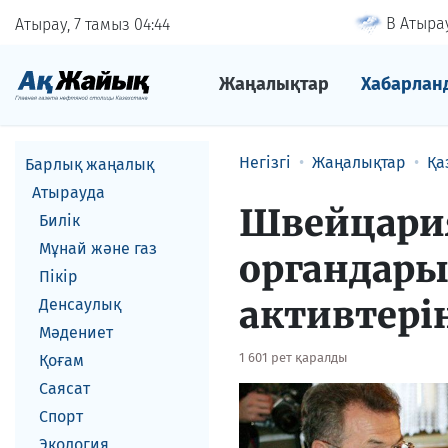
В Атырау
Атырау, 7 тамыз
04
44
Жаңалықтар
Хабарлан
Негізгі
Жаңалықтар
Қа
Барлық жаңалық
Атырауда
Швейцари
Билік
Мұнай және газ
органдары
Пікір
активтері
Денсаулық
Мәдениет
1 601 рет қаралды
Қоғам
Саясат
Спорт
Экология