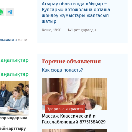
​Атырау облысында «Мұқыр –
Құлсары» автожолына орташа
жөндеу жұмыстары жалғасып
жатыр
Кеше, 18:01
141 рет қаралды
рнамызға
және
Горячие объявления
Как сюда попасть?
Здоровье и красота
Массаж Классический и
Расслабляющий 87751384029