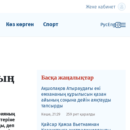
Жеке кабинет
Көз көрген
Спорт
Рус
Eng
ның
Басқа жаңалықтар
Ақшолақов Атыраудағы екі
емхананың құрылысын қазан
айының соңына дейін аяқтауды
тапсырды
арияның
Кеше, 21:29
259 рет қаралды
теріне
​Қайсар Қамза Вьетнамнан
ы, деп