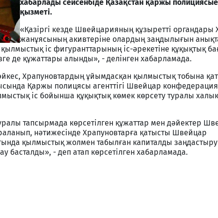
хабарлады сейсенбіде Қазақстан қаржы полициясые
қызметі.
«Қазіргі кезде Швейцарияның құзыретті органдары 
жанұясының акивтеріне олардың заңдылығын анықта
қылмыстық іс фигуранттарының іс-әрекетіне құқықтық ба
зге де құжаттары алынды», - делінген хабарламада.
әйкес, Храпуновтардың ұйымдасқан қылмыстық тобына қа
рысында Қаржы полицясы агенттігі Швейцар конфедераци
лмыстық іс бойынша құқықтық көмек көрсету туралы халы
туралы тапсырмада көрсетілген құжаттар мен дәйектер Ш
араланып, нәтижесінде Храпуновтарға қатысты Швейцар
ында қылмыстық жолмен табылған капиталды заңдастыру 
 басталды», - деп атап көрсетілген хабарламада.