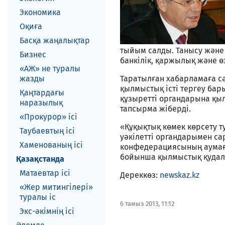
Экономика
Оқиға
Басқа жаңалықтар
тыйым салды. Танысу және 
Бизнес
банкілік, қаржылық және ө
«АЖ» не туралы
жазды
Таратылған хабарламаға с
қылмыстық істі тергеу ба
Қаңтардағы
құзыретті органдарына қы
наразылық
тапсырма жіберді.
«Прокурор» ісі
«Құқықтық көмек көрсету 
Таубаевтың ісі
уәкілетті органдарымен с
Хаменованың ісі
конфедерациясының аумағ
бойынша қылмыстық қудалау
Қазақстанда
Матаевтар ici
Дереккөз:
newskaz.kz
«Жер митингілері»
туралы іс
6 тамыз 2013, 11:12
Экс-әкiмнiң iсi