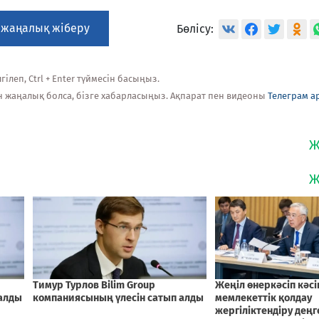
 жаңалық жіберу
Бөлісу:
ілеп, Ctrl + Enter түймесін басыңыз.
н жаңалық болса, бізге хабарласыңыз. Ақпарат пен видеоны
Телеграм а