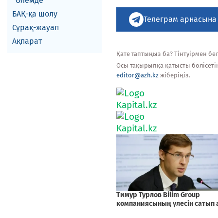
Әлемде
БАҚ-қа шолу
Телеграм арнасына
Сұрақ-жауап
Ақпарат
Қате таптыңыз ба? Тінтуірмен белг
Осы тақырыпқа қатысты бөлісеті
editor@azh.kz
жіберіңіз.