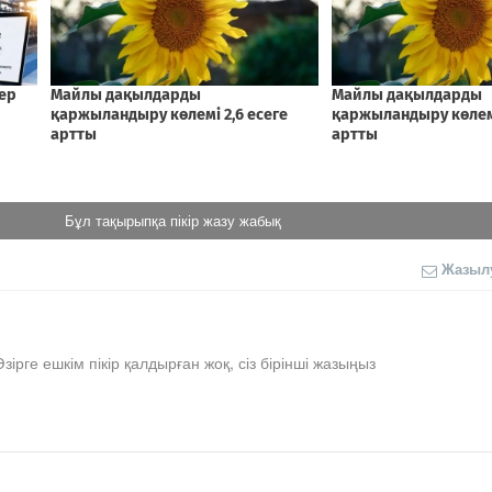
Бұл тақырыпқа пікір жазу жабық
Жазыл
Әзірге ешкім пікір қалдырған жоқ, сіз бірінші жазыңыз