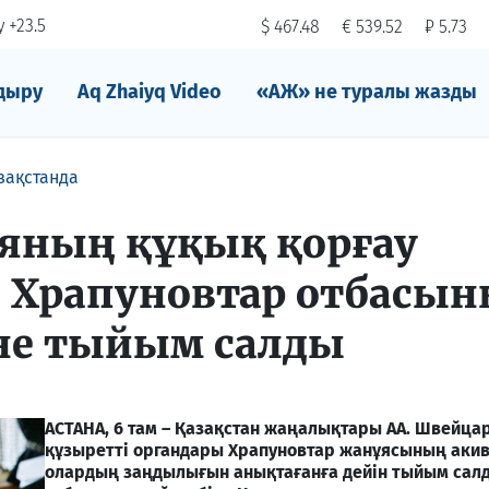
 +23.5
$ 467.48
€ 539.52
₽ 5.73
дыру
Aq Zhaiyq Video
«АЖ» не туралы жазды
зақстанда
яның құқық қорғау
 Храпуновтар отбасы
не тыйым салды
АСТАНА, 6 там – Қазақстан жаңалықтары АА. Швейц
құзыретті органдары Храпуновтар жанұясының акив
олардың заңдылығын анықтағанға дейін тыйым салд