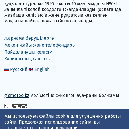
құқықтар туралы» 1996 жылғы 10 маусымдағы №6-I
Заңында тікелей көзделген жағдайларды қоспағанда,
жазбаша келісімсіз және рұқсатсыз кез келген
мақсатта пайдалануға тыйым салынады.
Жарнама берушілерге
Мекен-жайы және телефондары
Пайдаланушы келісімі
Құпиялылық саясаты
Русский
English
gismeteo.kz
мәліметіне сүйенген ауа-райы болжамы
Төлем карталарын қабылдаймыз
Мы используем файлы cookie для улучшения работы
сайта. Продолжая использование сайта, вы
соглашаетесь с нашей
политикой