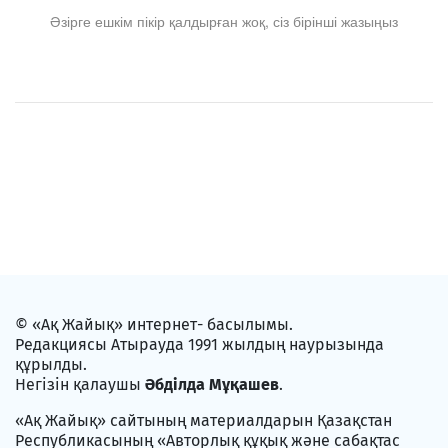
Әзірге ешкім пікір қалдырған жоқ, сіз бірінші жазыңыз
© «Ақ Жайық» интернет- басылымы.
Редакциясы Атырауда 1991 жылдың наурызында
құрылды.
Негізін қалаушы
Әбділда Мұқашев
.
«Ақ Жайық» сайтының материалдарын Қазақстан
Республикасының «Авторлық құқық және сабақтас