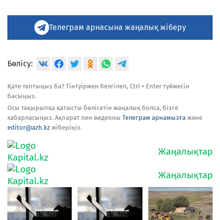
Телеграм арнасына жаңалық жіберу
Бөлісу:
Қате таптыңыз ба? Тінтуірмен белгілеп, Ctrl + Enter түймесін
басыңыз.
Осы тақырыпқа қатысты бөлісетін жаңалық болса, бізге
хабарласыңыз. Ақпарат пен видеоны
Телеграм арнамызға
және
editor@azh.kz
жіберіңіз.