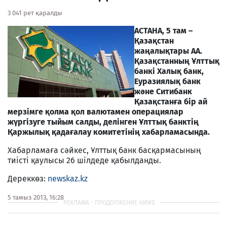
3 041 рет қаралды
АСТАНА, 5 там –
Қазақстан
жаңалықтары АА.
Қазақстанның Ұлттық
банкі Халық банк,
Еуразиялық банк
және Ситибанк
Қазақстанға бір ай
мерзімге қолма қол валютамен операциялар
жүргізуге тыйым салды, делінген Ұлттық банктің
Қаржылық қадағалау комитетінің хабарламасында.
Хабарламаға сәйкес, Ұлттық банк басқармасының
тиісті қаулысы 26 шілдеде қабылданды.
Дереккөз:
newskaz.kz
5 тамыз 2013, 16:28