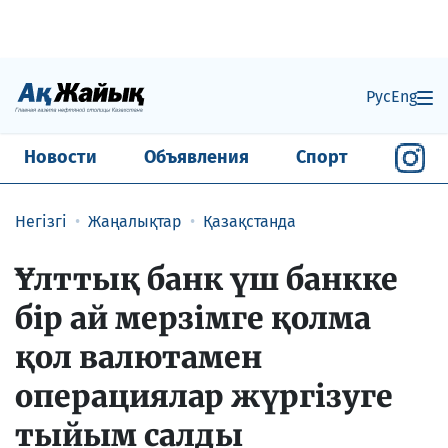
Рус
Eng
Новости
Объявления
Спорт
Негізгі
Жаңалықтар
Қазақстанда
Ұлттық банк үш банкке
бір ай мерзімге қолма
қол валютамен
операциялар жүргізуге
тыйым салды