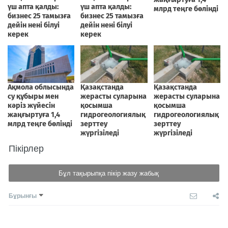
Пікірлер
Бұл тақырыпқа пікір жазу жабық
Бұрынғы