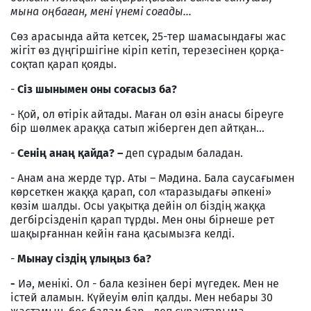
мына оңбаған, мені үнемі соғады...
Сөз арасында айта кетсек, 25-тер шамасындағы жас
жігіт өз дүңгіршігіне кіріп кетіп, терезесінен қорқа-
соқтап қарап қояды.
-
Сіз шынымен оны соғасыз ба?
- Қой, ол өтірік айтады. Маған ол өзін анасы біреуге
бір шөлмек араққа сатып жіберген деп айтқан...
-
Сенің анаң қайда? –
деп сұрадым баладан.
- Анам ана жерде тұр. Аты – Мәдина. Бала саусағымен
көрсеткен жаққа қарап, сол «таразыдағы әпкені»
көзім шалды. Осы уақытқа дейін ол біздің жаққа
дегбірсізденіп қарап тұрды. Мен оны бірнеше рет
шақырғаннан кейін ғана қасымызға келді.
-
Мынау сіздің ұлыңыз ба?
-
Иә, менікі. Ол - бала кезінен бері мүгедек. Мен не
істей аламын. Күйеуім өліп қалды. Мен небары 30