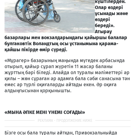
күштілерден.
Олар өздері
ұсынады және
өздері
береді».
Атырау
базарлары мен вокзалдарындағы қайыршы балалар
булгаковтік Воландтың осы ұстанымына қарама-
қайшы пікірде өмір сүреді.
«Мұрагер» базарының маңында мүгедек арбасында
отырып, қайыр сұрап жүретін 11 жасар баланы
жұрттың бәрі біледі. Алайда ол туралы мәліметтері әр
қилы – жөн сұраған әр адамға бала сәби санасына тән
емес әр түрлі оқиғаларды айтады екен. Әр оқиға
алдыңғысынан қорқынышты.
«МЫНА ӘПКЕ МЕНІ ҮНЕМІ СОҒАДЫ»
Бізге осы бала туралы айтқан, Привокзальныйда