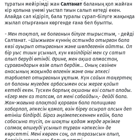
тұратын мейірімді жан
Салтанат
баланың қол жайған
кір қолына үнемі уыстап тиын салып кетеді екен.
Алайда сәл кідіріп, бала туралы сұрап-білуге жақында
жылап отырғанын көргенде ғана бел буыпты.
-
Мен тоқтап, не болғанын білуге тырыстым, -
дейді
Салтанат. –
Шыжыған күннің астында отырған бала
көзі ауырып отырғанын және шөлдегенін айтты. Ол
бір уыс тиын ұсынып, күн көзілдірігі мен су сатып
алып беруді өтінді. Әрине, мен ақша алмастан,
сұрағандарын өзім алып бердім... Оның сөзінен
анасының жақында өлгенін және оны әпкесі
тәрбиелеп отырғанын ұқтым. Күн сайын таңертең
ол баланы мүгедек арбасымен осы жерге қойып
кетеді екен. Түскен барлық ақшаны өзі салып алады.
«Егер мен аз тапсам, ол мені сабайды»,- дейді бала.
Жан-жағына алақтай қараған бала полицияға
хабарлап, әпкесін қамап, өзін біреу асырап алсын деп
өтініш білдірді. Біраз әңгімелескеннен кейін, бала
сабасына түсіп, он шақты қадам жерде әркімге
салмақ өлшеуді ұсынып тұрған «әпкесін» де
көрсетті. Мені көрген соң, ол таразысын алып,