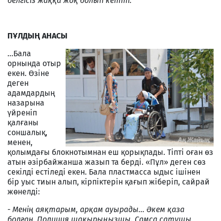
белгісіз жаққа жоқ болып кетті.
ПҰЛДЫҢ АНАСЫ
...Бала
орнында отыр
екен. Өзіне
деген
адамдардың
назарына
үйреніп
қалғаны
соншалық,
менен,
қолымдағы блокнотымнан еш қорықпады. Тіпті оған өз
атын әзірбайжанша жазып та берді. «Пұл» деген сөз
секілді естіледі екен. Бала пластмасса ыдыс ішінен
бір уыс тиын алып, кірпіктерін қағып жіберіп, сайрай
жөнелді:
-
Менің аяқтарым, арқам ауырады... Әкем қаза
болған. Полиция шақырыңызшы. Самса сатушы,