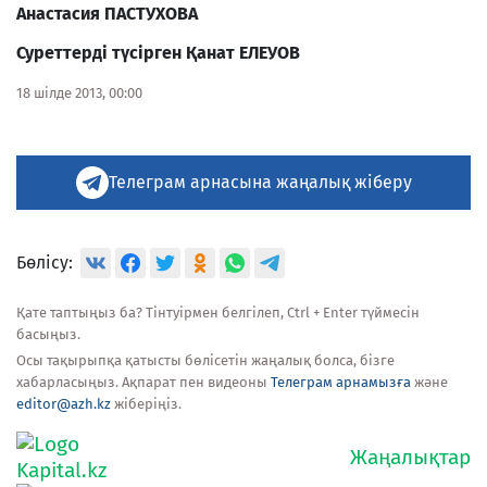
Анастасия ПАСТУХОВА
Суреттерді түсірген
Қанат ЕЛЕУОВ
18 шілде 2013, 00:00
Телеграм арнасына жаңалық жіберу
Бөлісу:
Қате таптыңыз ба? Тінтуірмен белгілеп, Ctrl + Enter түймесін
басыңыз.
Осы тақырыпқа қатысты бөлісетін жаңалық болса, бізге
хабарласыңыз. Ақпарат пен видеоны
Телеграм арнамызға
және
editor@azh.kz
жіберіңіз.