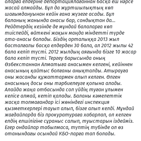
оларға елдеріне депортациялағаннан басқа еш нәрсе
жасай алмайды. Бұл да жұртшылықтың көп
шағымдануынан кейін ғана жүзеге асады. Бұл
баланың жанында анасы бар, сондықтан да...
Рейдтердің кезінде де мұндай балаларға көп
тиіспейді, өйткені жақын маңда міндетті түрде
ата-анасы болады. Біздің орталыққа 2013 жыл
басталғалы басқа елдерден 30 бала, ал 2012 жылы 42
бала келіп түсті. 2012 жылдың аяғында бізге 10 жасар
бала келіп түсті. Тергеу барысында оның
Өзбекстаннан Алматыға анасымен келгені, кейіннен
анасының қайтыс болғаны анықталды. Атырауға
оны жасанды құжаттармен алып келген. Өлген
анасының досы оны тәрбиелеуге қолына алады.
Алайда жаңа отбасында сол үйдің туған ұлымен
келісе алмай, кетіп қалады. Баланы кәмелеттік
жасқа толмағандар ісі жөніндегі инспекция
қызметкерлері тауып алып, бізге алып келді. Мұндай
жағдайларда біз прокуратураға хабарлап, ол келген
елдің елшілігіне сұраныс салып, туыстарын іздейміз.
Егер ондайлар табылмаса, түптің түбінде ол өз
отанындағы осындай КБО-ларға тап болады.