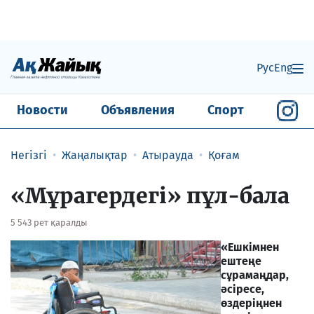
Рус
Eng
Новости
Объявления
Спорт
Негізгі
Жаңалықтар
Атырауда
Қоғам
«Мұрагердегі» пұл-бала
5 543 рет қаралды
«Ешкімнен
ештеңе
сұрамаңдар,
әсіресе,
өздеріңнен