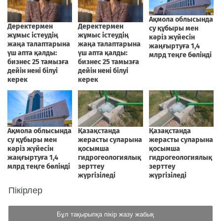
Пікірлер
Бұл тақырыпқа пікір жазу жабық