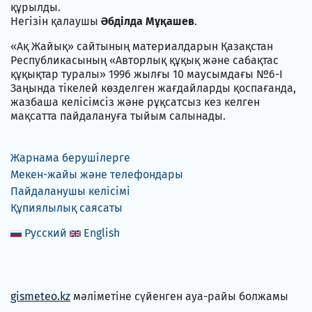
құрылды.
Негізін қалаушы
Әбділда Мұқашев
.
«Ақ Жайық» сайтының материалдарын Қазақстан
Республикасының «Авторлық құқық және сабақтас
құқықтар туралы» 1996 жылғы 10 маусымдағы №6-I
Заңында тікелей көзделген жағдайларды қоспағанда,
жазбаша келісімсіз және рұқсатсыз кез келген
мақсатта пайдалануға тыйым салынады.
Жарнама берушілерге
Мекен-жайы және телефондары
Пайдаланушы келісімі
Құпиялылық саясаты
Русский
English
gismeteo.kz
мәліметіне сүйенген ауа-райы болжамы