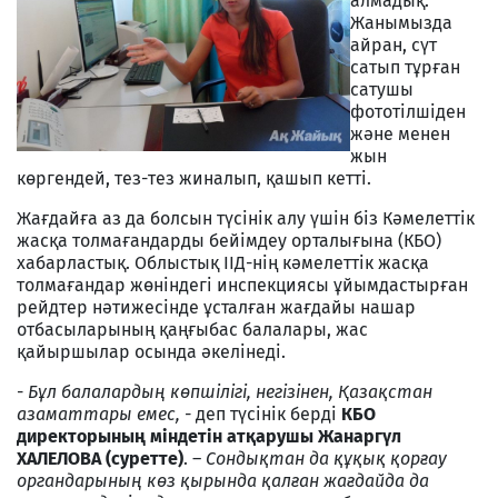
алмадық.
Жанымызда
айран, сүт
сатып тұрған
сатушы
фототілшіден
және менен
жын
көргендей, тез-тез жиналып, қашып кетті.
Жағдайға аз да болсын түсінік алу үшін біз Кәмелеттік
жасқа толмағандарды бейімдеу орталығына (КБО)
хабарластық. Облыстық ІІД-нің кәмелеттік жасқа
толмағандар жөніндегі инспекциясы ұйымдастырған
рейдтер нәтижесінде ұсталған жағдайы нашар
отбасыларының қаңғыбас балалары, жас
қайыршылар осында әкелінеді.
-
Бұл балалардың көпшілігі, негізінен, Қазақстан
азаматтары емес, -
деп түсінік берді
КБО
директорының міндетін атқарушы Жанаргүл
ХАЛЕЛОВА (суретте)
. –
Сондықтан да құқық қорғау
органдарының көз қырында қалған жағдайда да