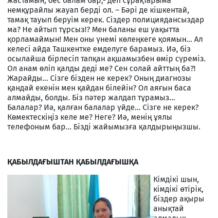
жастамын, бес балам бар,- деп сұрақтарыма
немқұрайлы жауап берді ол. – Бәрі де кішкентай,
тамақ тауып беруім керек. Сіздер полициядансыздар
ма? Не айтып тұрсыз!? Мен баланы еш уақытта
қорламаймын! Мен оны үнемі көлеңкеге қоямын... Ал
келесі айда Ташкентке емделуге барамыз. Иә, біз
осылайша бірлесіп тапқан ақшамызбен өмір сүреміз.
Ол анам өліп қалды деді ме? Сен солай айттың ба?!
Жарайды... Сізге бізден не керек? Оның диагнозы
қандай екенін мен қайдан білейін? Ол аяғын баса
алмайды, болды. Біз пәтер жалдап тұрамыз...
Балалар? Иә, қалған балалар үйде... Сізге не керек?
Көмектескіңіз келе ме? Неге? Иә, менің ұялы
телефоным бар... Бізді жайымызға қалдырыңызшы.
ҚАБЫЛДАҒЫШТАН ҚАБЫЛДАҒЫШҚА
Кімдікі шын,
кімдікі өтірік,
біздер ақыры
анықтай