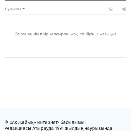
Бұрынғы
Әзірге ешкім пікір қалдырған жоқ, сіз бірінші жазыңыз
© «Ақ Жайық» интернет- басылымы.
Редакциясы Атырауда 1991 жылдың наурызында