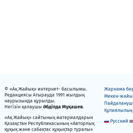
© «Ақ Жайық» интернет- басылымы.
Жарнама бе
Редакциясы Атырауда 1991 жылдың
Мекен-жайы
наурызында құрылды.
Пайдаланушы
Негізін қалаушы
Әбділда Мұқашев
.
Құпиялылық
«Ақ Жайық» сайтының материалдарын
Русский
Қазақстан Республикасының «Авторлық
құқық және сабақтас құқықтар туралы»