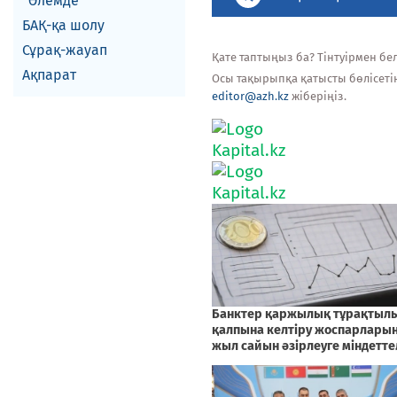
Әлемде
БАҚ-қа шолу
Сұрақ-жауап
Қате таптыңыз ба? Тінтуірмен белг
Ақпарат
Осы тақырыпқа қатысты бөлісеті
editor@azh.kz
жіберіңіз.