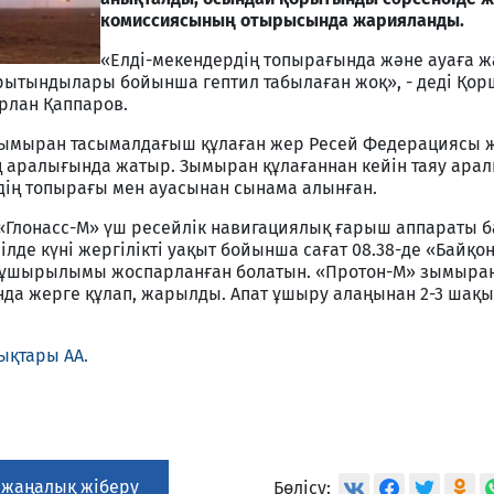
комиссиясының отырысында жарияланды.
«Елді-мекендердің топырағында және ауаға ж
рытындылары бойынша гептил табылаған жоқ», - деді Қор
рлан Қаппаров.
 зымыран тасымалдағыш құлаған жер Ресей Федерациясы ж
аң аралығында жатыр. Зымыран құлағаннан кейін таяу ара
дің топырағы мен ауасынан сынама алынған.
 «Глонасс-М» үш ресейлік навигациялық ғарыш аппараты б
де күні жергілікті уақыт бойынша сағат 08.38-де «Байқ
 ұшырылымы жоспарланған болатын. «Протон-М» зымыра
да жерге құлап, жарылды. Апат ұшыру алаңынан 2-3 шақ
ықтары АА.
 жаңалық жіберу
Бөлісу: