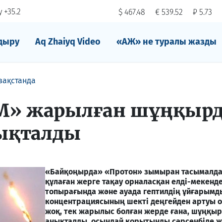
 +35.2
$ 467.48
€ 539.52
₽ 5.73
дыру
Aq Zhaiyq Video
«АЖ» не туралы жазды
зақстанда
М» жарылған шұңқыр
нықталды
«Байқоңырда» «Протон» зымыран тасымалд
құлаған жерге тақау орналасқан елді-мекенд
топырағында және ауада гептилдің ұйғарымд
концентрациясының шекті деңгейден артуы о
жоқ, тек жарылыс болған жерде ғана, шұңқыр
анықталды, осындай қорытынды сәрсенбіде 