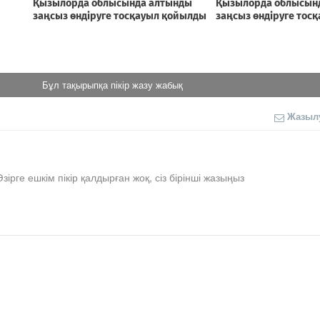
Бұл тақырыпқа пікір жазу жабық
Жазыл
Әзірге ешкім пікір қалдырған жоқ, сіз бірінші жазыңыз