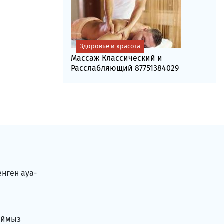
Здоровье и красота
Массаж Классический и
Расслабляющий 87751384029
енген ауа-
аймыз