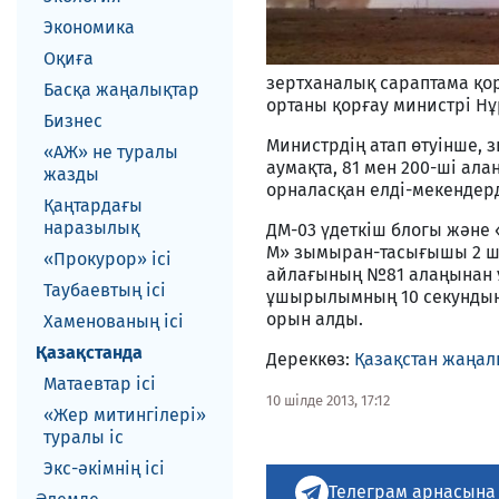
Экономика
Оқиға
зертханалық сараптама қо
Басқа жаңалықтар
ортаны қорғау министрі Нұ
Бизнес
Министрдің атап өтуінше,
«АЖ» не туралы
аумақта, 81 мен 200-ші ал
жазды
орналасқан елді-мекендер
Қаңтардағы
наразылық
ДМ-03 үдеткіш блогы және
М» зымыран-тасығышы 2 шіл
«Прокурор» ісі
айлағының №81 алаңынан
Таубаевтың ісі
ұшырылымның 10 секундын
орын алды.
Хаменованың ісі
Қазақстанда
Дереккөз:
Қазақстан жаңал
Матаевтар ici
10 шілде 2013, 17:12
«Жер митингілері»
туралы іс
Экс-әкiмнiң iсi
Телеграм арнасына