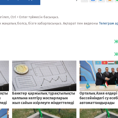
ілеп, Ctrl + Enter түймесін басыңыз.
н жаңалық болса, бізге хабарласыңыз. Ақпарат пен видеоны
Телеграм а