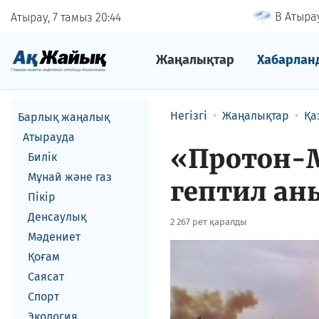
В Атырау
Атырау, 7 тамыз
20
44
Жаңалықтар
Хабарлан
Негізгі
Жаңалықтар
Қа
Барлық жаңалық
Атырауда
«Протон-
Билік
Мұнай және газ
гептил а
Пікір
Денсаулық
2 267 рет қаралды
Мәдениет
Қоғам
Саясат
Спорт
Экология