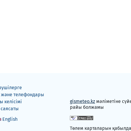
рушілерге
 және телефондары
gismeteo.kz
мәліметіне сүй
 келісімі
райы болжамы
 саясаты
English
Төлем карталарын қабылд