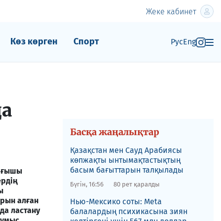
Жеке кабинет
Көз көрген
Спорт
Рус
Eng
да
Басқа жаңалықтар
Қазақстан мен Сауд Арабиясы
көпжақты ынтымақтастықтың
басым бағыттарын талқылады
ағышы
ердің
Бүгін, 16:56
80 рет қаралды
ы
рын алған
Нью-Мексико соты​: Meta
да ластану
балалардың психикасына зиян
жұмыс