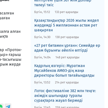
келтіргені үшін 567 млн доллар
төлеуі тиіс
Бүгін, 15:12
133 рет қаралды
асалған
шаған
Қазақстандықтар 2026 жылы жедел
жәрдемді 5 миллионнан астам рет
шақырған
алға алған
лықта
Бүгін, 14:30
130 рет қаралды
«27 рет битамен ұрған»: Семейде ер
ар «Протон-
адам бұрынғы әйелін өлтірді
оңыр» ғарыш
Бүгін, 14:04
148 рет қаралды
н-тасығышы
ырым жерде
Кадрлық өзгеріс: Мұратжан
Мұсайбеков АМӨЗ-дің жаңа
директоры болып ​тағайындалды
Бүгін, 13:52
214 рет қаралды
Лотос фестиваліне​ 382 млн теңге:
әкімдік шығындар туралы
сүрақтарға жауап бермеді
Бүгін, 13:45
159 рет қаралды