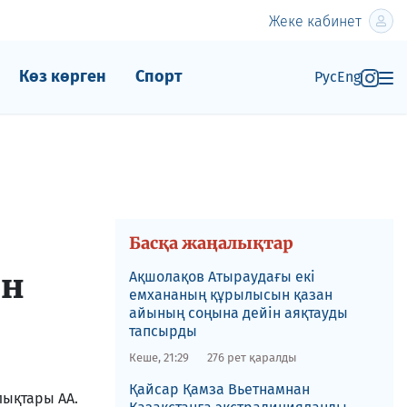
Жеке кабинет
Көз көрген
Спорт
Рус
Eng
Басқа жаңалықтар
ен
Ақшолақов Атыраудағы екі
емхананың құрылысын қазан
айының соңына дейін аяқтауды
тапсырды
Кеше, 21:29
276 рет қаралды
​Қайсар Қамза Вьетнамнан
лықтары АА.