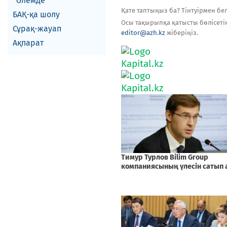
Әлемде
Қате таптыңыз ба? Тінтуірмен белг
БАҚ-қа шолу
Осы тақырыпқа қатысты бөлісеті
Сұрақ-жауап
editor@azh.kz
жіберіңіз.
Ақпарат