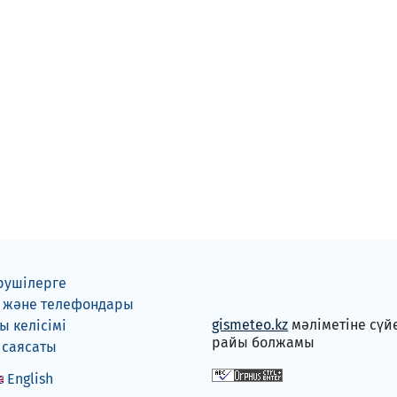
рушілерге
 және телефондары
gismeteo.kz
мәліметіне сүй
 келісімі
райы болжамы
 саясаты
English