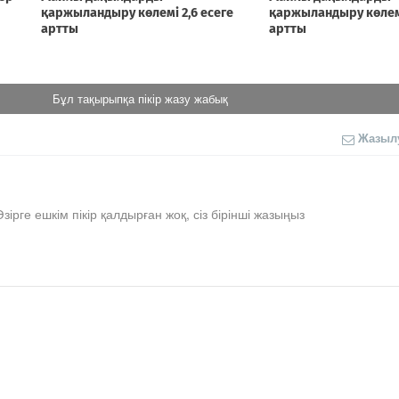
Бұл тақырыпқа пікір жазу жабық
Жазыл
Әзірге ешкім пікір қалдырған жоқ, сіз бірінші жазыңыз