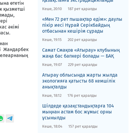
Қазақстанға экстрадицияланды
ына өтетін
ік қызметші
Кеше, 20:10
187 рет қаралды
лмады,
«Мен 72 рет пышақтар едім»: даулы
гері
пікір иесі Нұрай Серікбайдың
жас әкімі
отбасынан кешірім сұрады
насы.
Кеше, 19:15
202 рет қаралды
ынан
рі Жандарбек
​Самат Смақов «Атырау» клубының
 телеарнаның
жаңа бас бапкері болады — БАҚ
Кеше, 19:07
229 рет қаралды
​Атырау облысында жарты жылда
экологияға қатысты 68 кемшілік
анықталды
Кеше, 18:12
176 рет қаралды
​Шілдеде қазақстандықтарға 104
мыңнан астам бос жұмыс орны
ұсынылды
Кеше, 18:04
157 рет қаралды