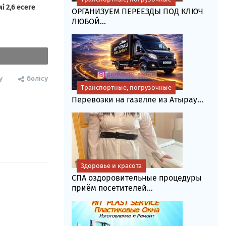
ОРГАНИЗУЕМ ПЕРЕЕЗДЫ ПОД КЛЮЧ
ЛЮБОЙ...
у
бөлісу
Транспортные, погрузочные
Перевозки на газелле из Атырау...
Здоровье и красота
СПА оздоровительные процедуры
приём посетителей...