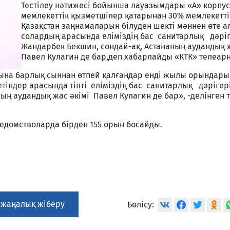
Тестілеу нәтижесі бойынша лауазымдары «А» корпус
мемлекеттік қызметшілер қатарынан 30% мемлекетт
Қазақстан заңнамаларын білуден шекті мәннен өте а
солардың арасында еліміздің бас санитарлық дәрі
Жандарбек Бекшин, сондай-ақ, Астананың аудандық 
Павел Кулагин де бар,деп хабарлайды «КТК» телеар
нына барлық сыннан өтпей қалғандар енді жылы орындар
етіндер арасында тіпті еліміздің бас санитарлық дәріге
ның аудандық жас әкімі Павел Кулагин де бар», -делінген
ведомстволарда бірден 155 орын босайды.
 жаңалық жіберу
Бөлісу: