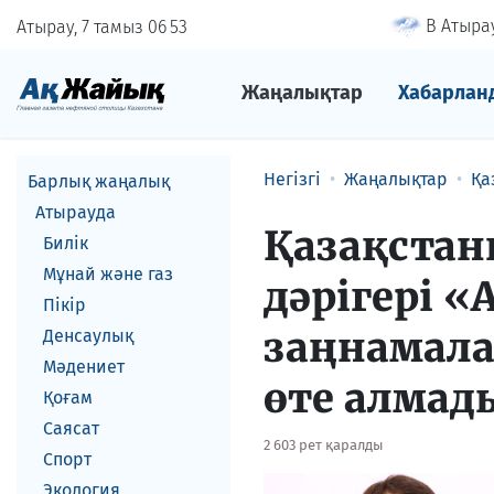
В Атырау
Атырау, 7 тамыз
06
53
Жаңалықтар
Хабарлан
Негізгі
Жаңалықтар
Қа
Барлық жаңалық
Атырауда
Қазақстан
Билік
Мұнай және газ
дәрігері 
Пікір
заңнамала
Денсаулық
Мәдениет
өте алмад
Қоғам
Саясат
2 603 рет қаралды
Спорт
Экология