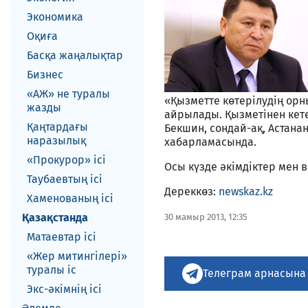
Экономика
Оқиға
Басқа жаңалықтар
Бизнес
«АЖ» не туралы
«Қызметте көтерілудің ор
жазды
айрылады. Қызметінен кет
Қаңтардағы
Бекшин, сондай-ақ, Астана
наразылық
хабарламасында.
«Прокурор» ісі
Осы күзде әкімдіктер мен 
Таубаевтың ісі
Дереккөз:
newskaz.kz
Хаменованың ісі
Қазақстанда
30 мамыр 2013, 12:35
Матаевтар ici
«Жер митингілері»
туралы іс
Телеграм арнасына
Экс-әкiмнiң iсi