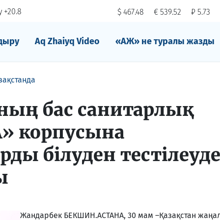
 +20.8
$ 467.48
€ 539.52
₽ 5.73
дыру
Aq Zhaiyq Video
«АЖ» не туралы жазды
зақстанда
ның бас санитарлық
«А» корпусына
рды білуден тестілеуд
ы
Жандарбек БЕКШИН.
АСТАНА, 30 мам –Қазақстан жаңа