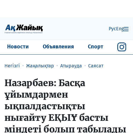
Рус
Eng
Новости
Объявления
Спорт
Негізгі
Жаңалықтар
Атырауда
Саясат
Назарбаев: Басқа
ұйымдармен
ықпалдастықты
нығайту ЕҚЫҰ басты
міндеті болып табылады