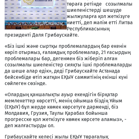
төраға ретінде cозылмалы
шиеленістерді шешуде
жылжуларға қол жеткізуге
ниетті, деп мәлім етті Литва
Республикасының
президенті Даля Грибаускайте.
«Біз ішкі және сыртқы проблемалардың бар екенін
көріп отырмыз, ғаламдық проблемалар, 21 ғасырдың
проблемалары бар, дегенмен біз жіберіп алған
созылмалы шиеленістер сияқты ішкі проблемаларды
да шеше алар едік», деді Грибаускайте Астанада
бейсенбіде өтіп жатқан ЕҚЫҰ саммитінің екінші күні
сөйлеген сөзінде.
«Олардың қаншалықты ауыр екендігін бірқатар
мемлекеттер көрсетті, менің ойымша біздің Ұйым
(ЕҚЫҰ) бұл жерде көмек көрсетуге дәрменді, біз
Молдавия, Грузия, Таулы Қарабах бойынша
прогресске қол жеткізуге көмек көрсете аламыз», -
деп жалғастырды ол.
Грибаускайте келесі жылы ЕҚЫҰ төрағалық