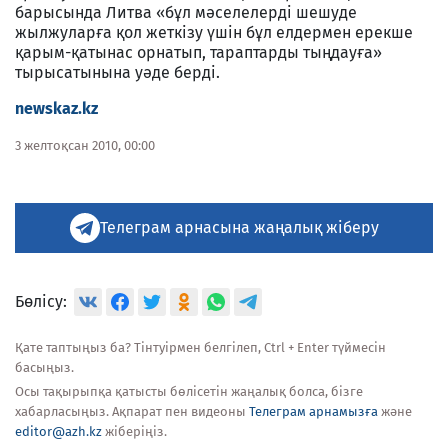
барысында Литва «бұл мәселелерді шешуде
жылжуларға қол жеткізу үшін бұл елдермен ерекше
қарым-қатынас орнатып, тараптарды тыңдауға»
тырысатынына уәде берді.
newskaz.kz
3 желтоқсан 2010, 00:00
Телеграм арнасына жаңалық жіберу
Бөлісу:
Қате таптыңыз ба? Тінтуірмен белгілеп, Ctrl + Enter түймесін
басыңыз.
Осы тақырыпқа қатысты бөлісетін жаңалық болса, бізге
хабарласыңыз. Ақпарат пен видеоны
Телеграм арнамызға
және
editor@azh.kz
жіберіңіз.