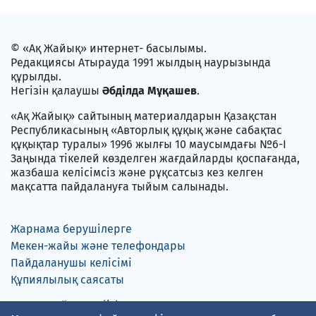
© «Ақ Жайық» интернет- басылымы.
Редакциясы Атырауда 1991 жылдың наурызында
құрылды.
Негізін қалаушы
Әбділда Мұқашев
.
«Ақ Жайық» сайтының материалдарын Қазақстан
Республикасының «Авторлық құқық және сабақтас
құқықтар туралы» 1996 жылғы 10 маусымдағы №6-I
Заңында тікелей көзделген жағдайларды қоспағанда,
жазбаша келісімсіз және рұқсатсыз кез келген
мақсатта пайдалануға тыйым салынады.
Жарнама берушілерге
Мекен-жайы және телефондары
Пайдаланушы келісімі
Құпиялылық саясаты
Русский
English