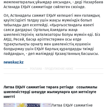
мемлекетаралық ұйымдар аясында», - деді Назарбаев
Астанада ЕҚЫҰ саммитінде сөйлеген сөзінде.
Ол, Астанадағы саммит ЕҚЫҰ келешегі мен ғаламдық
қауіпсіздікті талдау үшін жақсы мүмкіндік болып
табылады деп есептейді. «Қырғызстандағы өзекті
саяси дағдарыс Орталық Азиядағы жаңа
шиеленістерінің катализаторы болуы мүмкін еді. Біз
АҚШ, Ресей, басқа әріптестермен осы елде
тұрақтылықты орнату мен шиеленістің күшеюін
болдырмау үшін ЕҚЫҰ барлық құралдарды тиімді
пайданды», - деп мәлімдеді Қазақстанның басшысы.
newskaz.kz
Литва ЕҚЫҰ саммитіне төраға ретінде cозылмалы
шиеленістерді шешуде жылжуларға қол жеткізуге
ниетті
Литва ЕҚЫҰ саммитіне