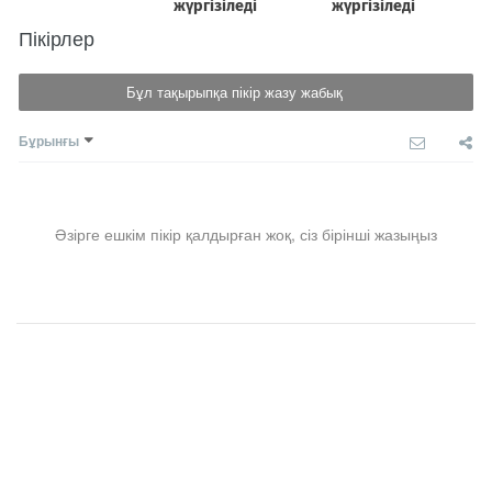
Пікірлер
Бұл тақырыпқа пікір жазу жабық
Бұрынғы
Әзірге ешкім пікір қалдырған жоқ, сіз бірінші жазыңыз