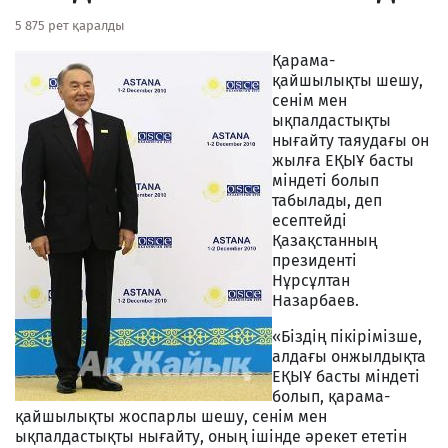
5 875 рет қаралды
Қарама-
қайшылықты шешу,
сенім мен
ықпалдастықты
нығайту таяудағы он
жылға ЕҚЫҰ басты
міндеті болып
табылады, деп
есептейді
Қазақстанның
президенті
Нұрсұлтан
Назарбаев.
«Біздің пікірімізше,
алдағы онжылдықта
ЕҚЫҰ басты міндеті
болып, қарама-
қайшылықты жоспарлы шешу, сенім мен
ықпалдастықты нығайту, оның ішінде әрекет ететін