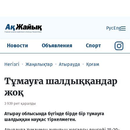
Рус
Eng
Новости
Объявления
Спорт
Негізгі
Жаңалықтар
Атырауда
Қоғам
Тұмауға шалдыққандар
жоқ
3 939 рет қаралды
Атырау облысында бүгінде бірде бір тұмауға
шалдыққан науқас тіркелмеген.
Атырауда тұмаумен аурудың жоғарғы деңгейі 15-20-