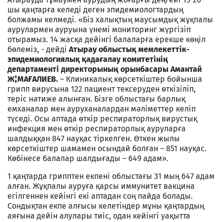
шы қаңтарға келеді деген эпидемиологтардың
болжамы келмеді. «Біз халықтың маусымдық жұқпалы
аурулармен ауруына үнемі мониторинг жүргізіп
отырамыз. 14 жасқа дейінгі балаларға ерекше көңіл
бөлеміз, - дейді
Атырау облыстық мемлекеттік-
эпидемиологиялық қадағалау комитетінің
департаменті директорының орынбасары Амантай
Ж¦МАҒАЛИЕВ.
– Клиникалық көрсеткіштер бойынша
грипп вирусына 122 пациент тексеруден өткізіліп,
теріс нәтиже алынған. Бізге облыстағы барлық
емханалар мен ауруханалардан мәліметтер келіп
түседі. Осы аптада өткір респираторлық вирустық
инфекция мен өткір респираторлық ауруларға
шалдыққан 847 науқас тіркелген. Өткен жылы
көрсеткіштер шамамен осындай болған – 851 науқас.
Көбінесе балалар шалдығады – 649 адам».
1 қаңтарда грипптен екпені облыстағы 31 мың 647 адам
алған. Жұқпалы ауруға қарсы иммунитет вакцина
егілгеннен кейінгі екі аптадан соң пайда болады.
Сондықтан екпе алғысы келетіндер мұны қаңтардың
аяғына дейін алулары тиіс, одан кейінгі уақытта