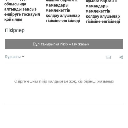
Пікірлер
Бұл тақырыпқа пікір жазу жабық
Бұрынғы
Әзірге ешкім пікір қалдырған жоқ, сіз бірінші жазыңыз