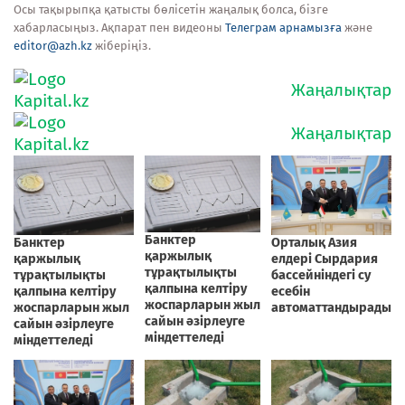
Осы тақырыпқа қатысты бөлісетін жаңалық болса, бізге
хабарласыңыз. Ақпарат пен видеоны
Телеграм арнамызға
және
editor@azh.kz
жіберіңіз.