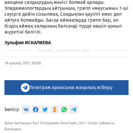
вакцина салдырудың мәнісі болмай қалады.
Эпидемиологтардың айтуынша, грипп «маусымы» 1-ші
сәуірге дейін созылмақ. Сондықтан қауіпті емес деп
айтуға болмайды. Басқа аймақтарда грипп бар, ал
біздің аймақ халқының белсенді түрде көшіп-қонып
жүретіні белгілі.
Зульфия ИСКАЛИЕВА
19 қаңтар 2011, 00:00
Телеграм арнасына жаңалық жіберу
Бөлісу:
Қате таптыңыз ба? Тінтуірмен белгілеп, Ctrl + Enter түймесін
басыңыз.