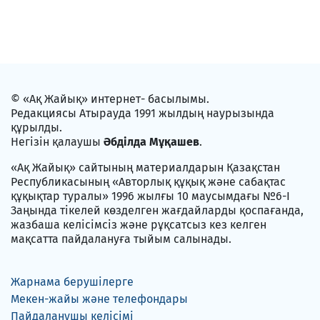
© «Ақ Жайық» интернет- басылымы.
Редакциясы Атырауда 1991 жылдың наурызында
құрылды.
Негізін қалаушы
Әбділда Мұқашев
.
«Ақ Жайық» сайтының материалдарын Қазақстан
Республикасының «Авторлық құқық және сабақтас
құқықтар туралы» 1996 жылғы 10 маусымдағы №6-I
Заңында тікелей көзделген жағдайларды қоспағанда,
жазбаша келісімсіз және рұқсатсыз кез келген
мақсатта пайдалануға тыйым салынады.
Жарнама берушілерге
Мекен-жайы және телефондары
Пайдаланушы келісімі