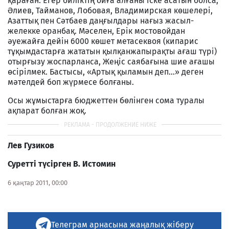
қараған. Егер биліктің ойға алғаны іске асатын болса,
Әлиев, Тайманов, Лобовая, Владимирская көшелері,
Азаттық пен Сәтбаев даңғылдары нағыз жасыл-
желекке оранбақ. Мәселен, Ерік мостовойдан
әуежайға дейін 6000 көшет метасеквоя (кипарис
тұқымдастарға жататын қылқанжапырақты ағаш түрі)
отырғызу жоспарланса, Жеңіс саябағына шие ағашы
өсірілмек. Бастысы, «Артық қыламын деп...» деген
мәтелдей боп жүрмесе болғаны.
Осы жұмыстарға бюджеттен бөлінген сома туралы
ақпарат болған жоқ.
Л
ев
Г
узиков
Суретті түсірген
В. Истомин
6 қаңтар 2011, 00:00
Телеграм арнасына жаңалық жіберу