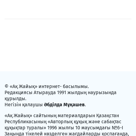
© «Ақ Жайық» интернет- басылымы.
Редакциясы Атырауда 1991 жылдың наурызында
құрылды.
Негізін қалаушы
Әбділда Мұқашев
.
«Ақ Жайық» сайтының материалдарын Қазақстан
Республикасының «Авторлық құқық және сабақтас
құқықтар туралы» 1996 жылғы 10 маусымдағы №6-I
Заңында тікелей көзделген жағдайларды қоспағанда,