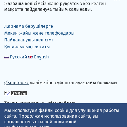
жазбаша келісімсіз және рұқсатсыз кез келген
мақсатта пайдалануға тыйым салынады.
Жарнама берушілерге
Мекен-жайы және телефондары
Пайдаланушы келісімі
Құпиялылық саясаты
Русский
English
gismeteo.kz
мәліметіне сүйенген ауа-райы болжамы
Төлем карталарын қабылдаймыз
Мы используем файлы cookie для улучшения работы
сайта. Продолжая использование сайта, вы
соглашаетесь с нашей
политикой