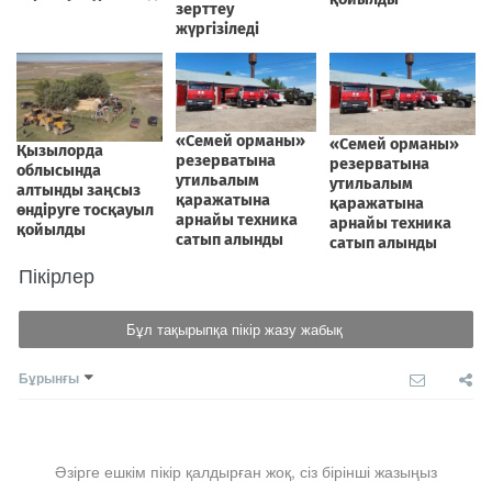
Пікірлер
Бұл тақырыпқа пікір жазу жабық
Бұрынғы
Әзірге ешкім пікір қалдырған жоқ, сіз бірінші жазыңыз