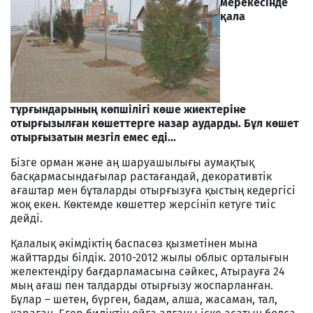
мерекесінде
қала
тұрғындарының көпшілігі көше жиектеріне
отырғызылған көшеттерге назар аударды. Бұл көшет
отырғызатын мезгіл емес еді...
Бізге орман және аң шаруашылығы аумақтық
басқармасындағылар растағандай, декоративтік
ағаштар мен бұталарды отырғызуға қыстың кедергісі
жоқ екен. Көктемде көшеттер жерсініп кетуге тиіс
дейді.
Қалалық әкімдіктің баспасөз қызметінен мына
жайттарды білдік. 2010-2012 жылы облыс орталығын
желектендіру бағдарламасына сәйкес, Атырауға 24
мың ағаш пен талдарды отырғызу жоспарланған.
Бұлар – шетен, бүрген, бадам, алша, жасаман, тал,