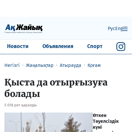
Рус
Eng
Новости
Объявления
Спорт
Негізгі
Жаңалықтар
Атырауда
Қоғам
Қыста да отырғызуға
болады
5 018 рет қаралды
Өткен
Тәуелсіздік
күні