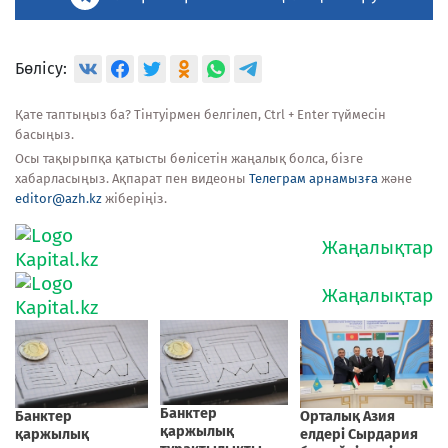
Бөлісу:
Қате таптыңыз ба? Тінтуірмен белгілеп, Ctrl + Enter түймесін
басыңыз.
Осы тақырыпқа қатысты бөлісетін жаңалық болса, бізге
хабарласыңыз. Ақпарат пен видеоны
Телеграм арнамызға
және
editor@azh.kz
жіберіңіз.