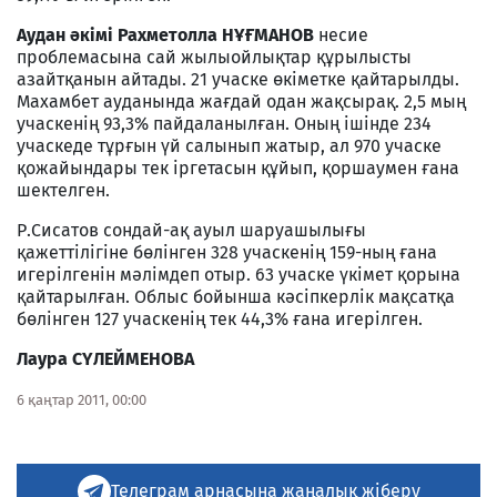
Аудан әкімі Рахметолла НҰҒМАНОВ
несие
проблемасына сай жылыойлықтар құрылысты
азайтқанын айтады. 21 учаске өкіметке қайтарылды.
Махамбет ауданында жағдай одан жақсырақ. 2,5 мың
учаскенің 93,3% пайдаланылған. Оның ішінде 234
учаскеде тұрғын үй салынып жатыр, ал 970 учаске
қожайындары тек іргетасын құйып, қоршаумен ғана
шектелген.
Р.Сисатов сондай-ақ ауыл шаруашылығы
қажеттілігіне бөлінген 328 учаскенің 159-ның ғана
игерілгенін мәлімдеп отыр. 63 учаске үкімет қорына
қайтарылған. Облыс бойынша кәсіпкерлік мақсатқа
бөлінген 127 учаскенің тек 44,3% ғана игерілген.
Лаура СҮЛЕЙМЕНОВА
6 қаңтар 2011, 00:00
Телеграм арнасына жаңалық жіберу