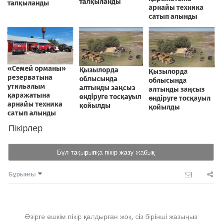
Пікірлер
Бұл тақырыпқа пікір жазу жабық
Бұрынғы
Әзірге ешкім пікір қалдырған жоқ, сіз бірінші жазыңыз