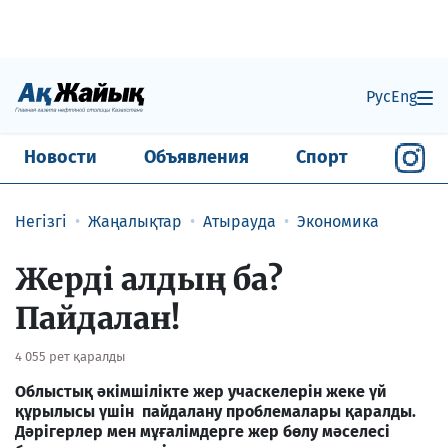
Рус
Eng
Новости
Объявления
Спорт
Негізгі
Жаңалықтар
Атырауда
Экономика
Жерді алдың ба?
Пайдалан!
4 055 рет қаралды
Облыстық әкімшілікте жер учаскелерін жеке үй
құрылысы үшін пайдалану проблемалары қаралды.
Дәрігерлер мен мұғалімдерге жер бөлу мәселесі