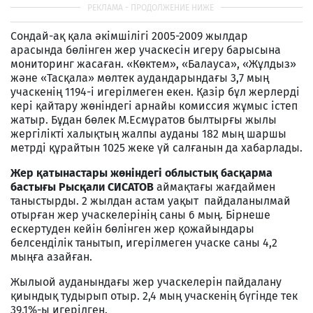
Сондай-ақ қала әкімшілігі 2005-2009 жылдар
арасында бөлінген жер учаскесін игеру барысына
мониторинг жасаған. «Көктем», «Балауса», «Жұлдыз»
және «Тасқала» мөлтек аудандарындағы 3,7 мың
учаскенің 1194-і игерілмеген екен. Қазір бұл жерлерді
кері қайтару жөніндегі арнайы комиссия жұмыс істеп
жатыр. Бұдан бөлек М.Есмұратов былтырғы жылы
жергілікті халықтың жалпы ауданы 182 мың шаршы
метрді құрайтын 1025 жеке үй салғанын да хабарлады.
Жер қатынастары жөніндегі облыстық басқарма
бастығы Рысқали СИСАТОВ
аймақтағы жағдаймен
таныстырды. 2 жылдан астам уақыт пайдаланылмай
отырған жер учаскелерінің саны 6 мың. Бірнеше
ескертуден кейін бөлінген жер қожайындары
белсенділік танытып, игерілмеген учаске саны 4,2
мыңға азайған.
Жылыой ауданындағы жер учаскелерін пайдалану
қиындық тудырып отыр. 2,4 мың учаскенің бүгінде тек
39,1%-ы игерілген.