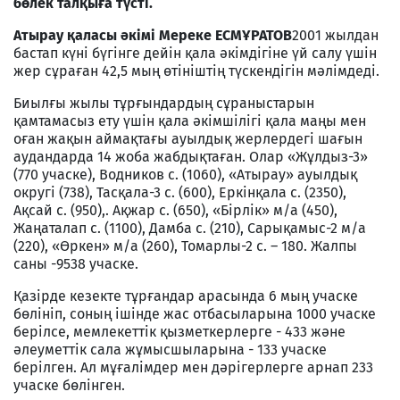
бөлек талқыға түсті.
Атырау қаласы әкімі Мереке ЕСМҰРАТОВ
2001 жылдан
бастап күні бүгінге дейін қала әкімдігіне үй салу үшін
жер сұраған 42,5 мың өтініштің түскендігін мәлімдеді.
Биылғы жылы тұрғындардың сұраныстарын
қамтамасыз ету үшін қала әкімшілігі қала маңы мен
оған жақын аймақтағы ауылдық жерлердегі шағын
аудандарда 14 жоба жабдықтаған. Олар «Жұлдыз-3»
(770 учаске), Водников с. (1060), «Атырау» ауылдық
округі (738), Тасқала-3 с. (600), Еркінқала с. (2350),
Ақсай с. (950),. Ақжар с. (650), «Бірлік» м/а (450),
Жаңаталап с. (1100), Дамба с. (210), Сарықамыс-2 м/а
(220), «Өркен» м/а (260), Томарлы-2 с. – 180. Жалпы
саны -9538 учаске.
Қазірде кезекте тұрғандар арасында 6 мың учаске
бөлініп, соның ішінде жас отбасыларына 1000 учаске
берілсе, мемлекеттік қызметкерлерге - 433 және
әлеуметтік сала жұмысшыларына - 133 учаске
берілген. Ал мұғалімдер мен дәрігерлерге арнап 233
учаске бөлінген.