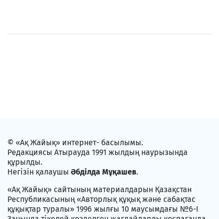
© «Ақ Жайық» интернет- басылымы.
Редакциясы Атырауда 1991 жылдың наурызында
құрылды.
Негізін қалаушы
Әбділда Мұқашев
.
«Ақ Жайық» сайтының материалдарын Қазақстан
Республикасының «Авторлық құқық және сабақтас
құқықтар туралы» 1996 жылғы 10 маусымдағы №6-I
Заңында тікелей көзделген жағдайларды қоспағанда,