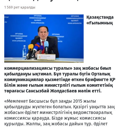
1 569 рет қаралды
Қазақстанда
«Ғылымның
коммерциализациясы туралы» заң жобасы биыл
қабылдануы ықтимал. Бұл туралы бүгiн Орталық
коммуникациялар қызметiнде өткен брифингте ҚР
Бiлiм және ғылым министрлiгi ғылым комитетiнiң
төрағасы Сансызбай Жолдасбаев мәлiм еттi.
«Мемлекет Басшысы бұл заңды 2015 жылы
қабылдауды жүктеген болатын. Қазiргi уақытта заң
жобасын Әдiлет министрлiгiнiң ведомствоаралық
комиссиясы қарауда. Бiзде жұмыс комиссиясы
құрылды. Жалпы, заң жобасы дайын тұр. Әдiлет