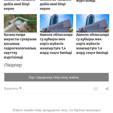
Пікірлер
Бұл тақырыпқа пікір жазу жабық
Бұрынғы
Әзірге ешкім пікір қалдырған жоқ, сіз бірінші жазыңыз