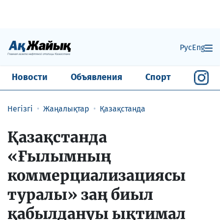
Рус
Eng
Новости
Объявления
Спорт
Негізгі
Жаңалықтар
Қазақстанда
​Қазақстанда
«Ғылымның
коммерциализациясы
туралы» заң биыл
қабылдануы ықтимал