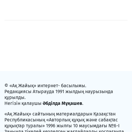
© «Ақ Жайық» интернет- басылымы.
Редакциясы Атырауда 1991 жылдың наурызында
құрылды.
Негізін қалаушы
Әбділда Мұқашев
.
«Ақ Жайық» сайтының материалдарын Қазақстан
Республикасының «Авторлық құқық және сабақтас
құқықтар туралы» 1996 жылғы 10 маусымдағы №6-I
Заңында тікелей көзделген жағдайларды қоспағанда,