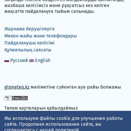
жазбаша келісімсіз және рұқсатсыз кез келген
мақсатта пайдалануға тыйым салынады.
Жарнама берушілерге
Мекен-жайы және телефондары
Пайдаланушы келісімі
Құпиялылық саясаты
Русский
English
gismeteo.kz
мәліметіне сүйенген ауа-райы болжамы
Төлем карталарын қабылдаймыз
Мы используем файлы cookie для улучшения работы
сайта. Продолжая использование сайта, вы
соглашаетесь с нашей
политикой