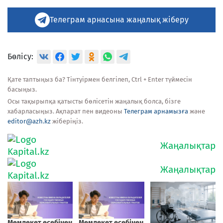
Телеграм арнасына жаңалық жіберу
Бөлісу:
Қате таптыңыз ба? Тінтуірмен белгілеп, Ctrl + Enter түймесін
басыңыз.
Осы тақырыпқа қатысты бөлісетін жаңалық болса, бізге
хабарласыңыз. Ақпарат пен видеоны
Телеграм арнамызға
және
editor@azh.kz
жіберіңіз.