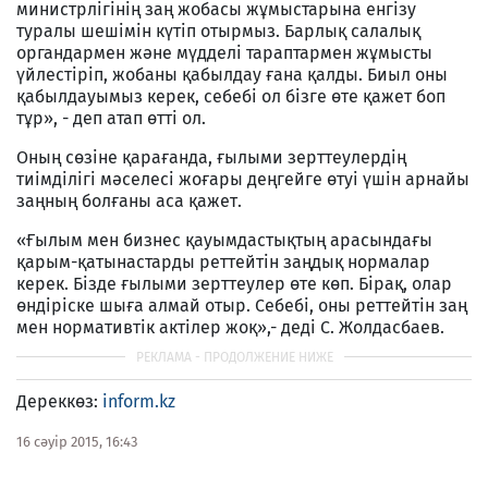
министрлiгiнiң заң жобасы жұмыстарына енгiзу
туралы шешiмiн күтiп отырмыз. Барлық салалық
органдармен және мүдделi тараптармен жұмысты
үйлестiрiп, жобаны қабылдау ғана қалды. Биыл оны
қабылдауымыз керек, себебi ол бiзге өте қажет боп
тұр», - деп атап өттi ол.
Оның сөзiне қарағанда, ғылыми зерттеулердiң
тиiмдiлiгi мәселесi жоғары деңгейге өтуi үшiн арнайы
заңның болғаны аса қажет.
«Ғылым мен бизнес қауымдастықтың арасындағы
қарым-қатынастарды реттейтiн заңдық нормалар
керек. Бiзде ғылыми зерттеулер өте көп. Бiрақ, олар
өндiрiске шыға алмай отыр. Себебi, оны реттейтiн заң
мен нормативтiк актiлер жоқ»,- дедi С. Жолдасбаев.
Дереккөз:
inform.kz
16 сәуір 2015, 16:43