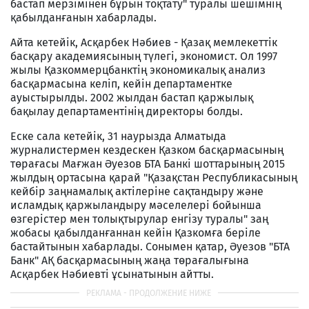
бастап мерзімінен бұрын тоқтату" туралы шешімнің
қабылданғанын хабарлады.
Айта кетейік, Асқарбек Нәбиев - Қазақ мемлекеттік
басқару академиясының түлегі, экономист. Ол 1997
жылы Қазкоммерцбанктің экономикалық анализ
басқармасына келіп, кейін департаментке
ауыстырылды. 2002 жылдан бастап қаржылық
бақылау департаментінің директоры болды.
Еске сала кетейік, 31 наурызда Алматыда
журналистермен кездескен Қазком басқармасының
төрағасы Мағжан Әуезов БТА Банкі шоттарының 2015
жылдың ортасына қарай "Қазақстан Республикасының
кейбір заңнамалық актілеріне сақтандыру және
исламдық қаржыландыру мәселелері бойынша
өзгерістер мен толықтырулар енгізу туралы" заң
жобасы қабылданғаннан кейін Қазкомға беріле
бастайтынын хабарлады. Сонымен қатар, Әуезов "БТА
Банк" АҚ басқармасының жаңа төрағалығына
Асқарбек Нәбиевті ұсынатынын айтты.