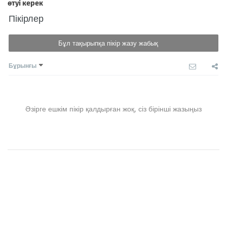
Пікірлер
Бұл тақырыпқа пікір жазу жабық
Бұрынғы
Әзірге ешкім пікір қалдырған жоқ, сіз бірінші жазыңыз