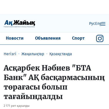
Рус
Eng
Новости
Объявления
Спорт
Негізгі
Жаңалықтар
Қазақстанда
Асқарбек Нәбиев "БТА
Банк" АҚ басқармасының
төрағасы болып
тағайындалды
2 171 рет қаралды