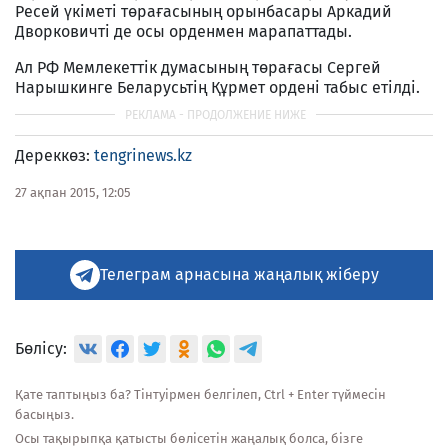
Ресей үкіметі төрағасының орынбасары Аркадий
Дворковичті де осы орденмен марапаттады.
Ал РФ Мемлекеттік думасының төрағасы Сергей
Нарышкинге Беларусьтің Құрмет ордені табыс етілді.
Дереккөз:
tengrinews.kz
27 ақпан 2015, 12:05
Телеграм арнасына жаңалық жіберу
Бөлісу:
Қате таптыңыз ба? Тінтуірмен белгілеп, Ctrl + Enter түймесін
басыңыз.
Осы тақырыпқа қатысты бөлісетін жаңалық болса, бізге