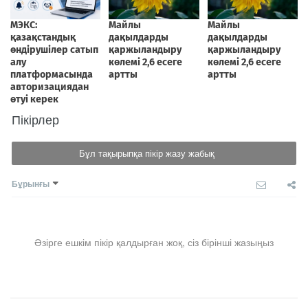
Пікірлер
Бұл тақырыпқа пікір жазу жабық
Бұрынғы
Әзірге ешкім пікір қалдырған жоқ, сіз бірінші жазыңыз