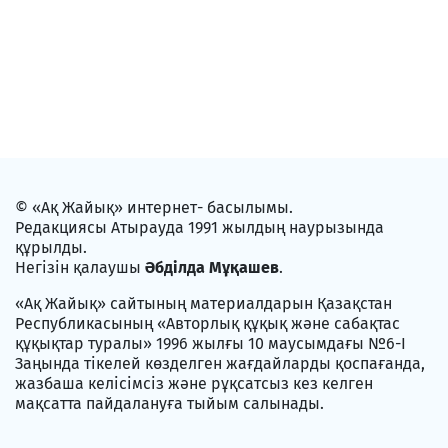
© «Ақ Жайық» интернет- басылымы.
Редакциясы Атырауда 1991 жылдың наурызында
құрылды.
Негізін қалаушы
Әбділда Мұқашев
.
«Ақ Жайық» сайтының материалдарын Қазақстан
Республикасының «Авторлық құқық және сабақтас
құқықтар туралы» 1996 жылғы 10 маусымдағы №6-I
Заңында тікелей көзделген жағдайларды қоспағанда,
жазбаша келісімсіз және рұқсатсыз кез келген
мақсатта пайдалануға тыйым салынады.