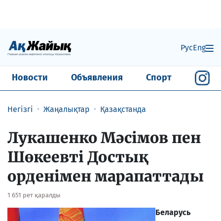
Рус
Eng
Новости
Объявления
Спорт
Негізгі
Жаңалықтар
Қазақстанда
Лукашенко Мәсімов пен
Шөкеевті Достық
орденімен марапаттады
1 651 рет қаралды
Беларусь