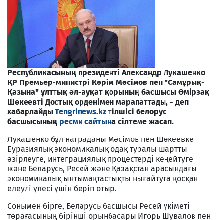
Республикасының президенті Александр Лукашенко
ҚР Премьер-министрі Кәрім Мәсімов пен "Самұрық-
Қазына" ұлттық әл-ауқат қорының басшысы Өмірзақ
Шөкеевті Достық орденімен марапаттады, - деп
хабарлайды
Tengrinews.kz
тілшісі белорус
басшысының
ресми сайтын
а сілтеме жасап.
Лукашенко бұл награданы Мәсімов пен Шөкеевке
Еуразиялық экономикалық одақ туралы шартты
әзірлеуге, интеграциялық процестерді кеңейтуге
және Беларусь, Ресей және Қазақстан арасындағы
экономикалық ынтымақтастықты нығайтуға қосқан
елеулі үлесі үшін беріп отыр.
Сонымен бірге, Беларусь басшысы Ресей үкіметі
төрағасының бірінші орынбасары Игорь Шувалов пен