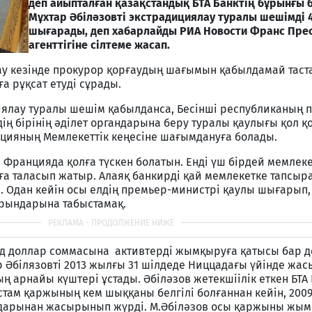
деп айыпталған қазақстандық БТА Банктің бұрынғы
Мұхтар Әбіләзовті экстрадициялау туралы шешімді 
шығарады, деп хабарлайды РИА Новости Франс Пре
агенттігіне сілтеме жасап.
рау кезінде прокурор қорғаудың шағымын қабылдамай таст
а рұқсат етуді сұрады.
иялау туралы шешім қабылданса, Бесінші республиканың 
ің бірінің әділет органдарына беру туралы қаулығы қол қо
цияның Мемлекеттік кеңесіне шағымдануға болады.
 Францияда қолға түскен болатын. Енді үш бірдей мемлек
ға таласып жатыр. Алаяқ банкирді қай мемлекетке тапсы
. Одан кейін осы елдің премьер-министрі қаулы шығарып
 орындарына табыстамақ.
рд доллар соммасына активтерді жымқыруға қатысы бар д
 Әбілязовті 2013 жылғы 31 шілдеде Ниццадағы үйінде жа
 арнайы күштері ұстады. Әбіләзов жетекшіілік еткен БТА 
стам қаржының кем шыққаны белгілі болғаннан кейін, 200
андарынан жасырынып жүрді. М.Әбіләзов осы қаржыны жы