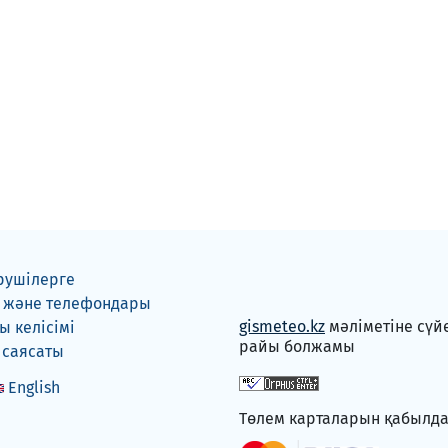
рушілерге
 және телефондары
gismeteo.kz
мәліметіне сүй
 келісімі
райы болжамы
 саясаты
English
Төлем карталарын қабылд