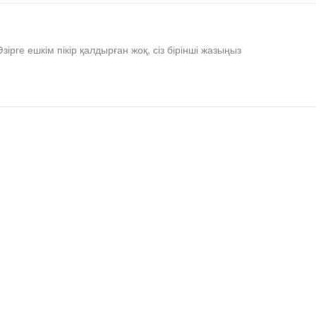
Әзірге ешкім пікір қалдырған жоқ, сіз бірінші жазыңыз