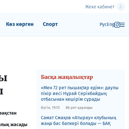
Жеке кабинет
Көз көрген
Спорт
Рус
Eng
лы
Басқа жаңалықтар
ы
«Мен 72 рет пышақтар едім»: даулы
пікір иесі Нұрай Серікбайдың
отбасынан кешірім сұрады
Бүгін, 19:15
86 рет қаралды
азақстан
​Самат Смақов «Атырау» клубының
жаңа бас бапкері болады — БАҚ
ылық жасады