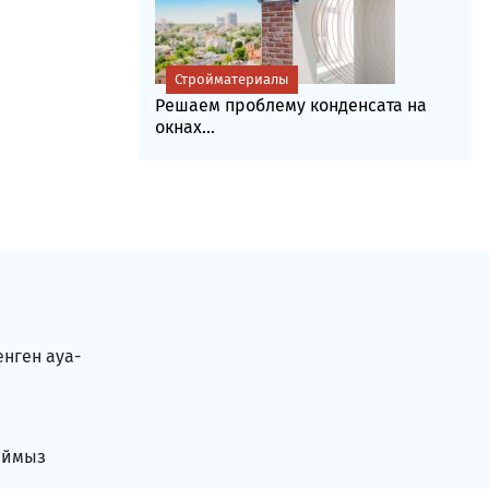
Стройматериалы
Решаем проблему конденсата на
окнах...
енген ауа-
аймыз