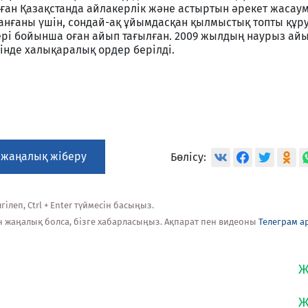
оған Қазақстанда айлакерлік және астыртын әрекет жасаум
анғаны үшін, сондай-ақ ұйымдасқан қылмыстық топты құр
рі бойынша оған айып тағылған. 2009 жылдың наурыз ай
нінде халықаралық ордер берілді.
 жаңалық жіберу
Бөлісу:
ілеп, Ctrl + Enter түймесін басыңыз.
н жаңалық болса, бізге хабарласыңыз. Ақпарат пен видеоны
Телеграм а