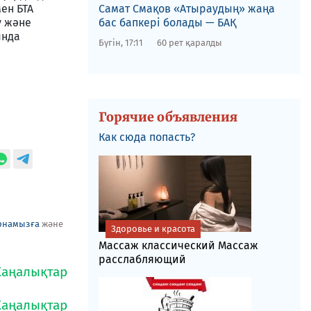
ен БТА
​Самат Смақов «Атыраудың» жаңа
у және
бас бапкері болады — БАҚ
ында
Бүгін, 17:11
60 рет қаралды
Горячие объявления
Как сюда попасть?
рнамызға
және
Здоровье и красота
Массаж классический Массаж
расслабляющий