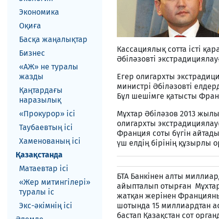
Экономика
Оқиға
Басқа жаңалықтар
Кассациялық сотта істі қа
Бизнес
Әбіләзовті экстрадициялауғ
«АЖ» не туралы
жазды
Егер олигархты экстрадиц
министрі Әбіләзовті елдерд
Қаңтардағы
Бұл шешімге қатысты Фран
наразылық
«Прокурор» ісі
Мұхтар Әбіләзов 2013 жылы
олигархты экстрадициялау
Таубаевтың ісі
Франция соты бүгін айтады
Хаменованың ісі
үш елдің бірінің құзырлы
Қазақстанда
Матаевтар ici
БТА Банкінен алты миллиа
«Жер митингілері»
айыпталып отырған Мұхтар
туралы іс
жатқан жерінен Францияның
Экс-әкiмнiң iсi
шотында 15 миллиардтан а
бастап Қазақстан сот орг