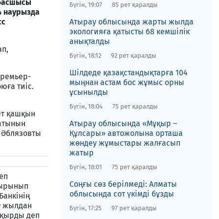
 басшысы
Бүгін, 19:07
85 рет қаралды
4 наурызда
сс
​Атырау облысында жарты жылда
экологияға қатысты 68 кемшілік
анықталды
ап,
Бүгін, 18:12
92 рет қаралды
​Шілдеде қазақстандықтарға 104
премьер-
мыңнан астам бос жұмыс орны
юға тиіс.
ұсынылды
Бүгін, 18:04
75 рет қаралды
ет қашқын
ратынын
​Атырау облысында «Мұқыр –
, Әблязовты
Құлсары» автожолына орташа
жөндеу жұмыстары жалғасып
жатыр
Бүгін, 18:01
75 рет қаралды
еп
​Соңғы сөз берілмеді: Алматы
сырынып
облысында сот үкімді бұзды
Банкінің
9 жылдан
Бүгін, 17:25
97 рет қаралды
мқырды деп