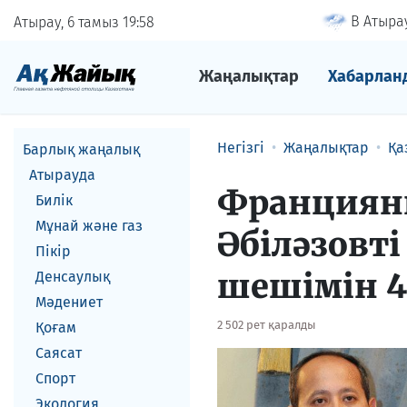
В Атырау
Атырау, 6 тамыз
19
58
Жаңалықтар
Хабарлан
Негізгі
Жаңалықтар
Қа
Барлық жаңалық
Атырауда
Франциян
Билік
Мұнай және газ
Әбіләзовт
Пікір
шешімін 4
Денсаулық
Мәдениет
2 502 рет қаралды
Қоғам
Саясат
Спорт
Экология