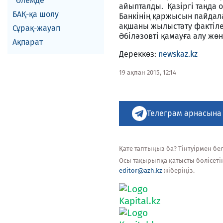
Әлемде
айыпталды. Қазіргі таңда 
БАҚ-қа шолу
Банкінің қаржысын пайдал
ақшаны жылыстату фактіле
Сұрақ-жауап
Әбіләзовті қамауға алу жө
Ақпарат
Дереккөз:
newskaz.kz
19 ақпан 2015, 12:14
Телеграм арнасына
Қате таптыңыз ба? Тінтуірмен белг
Осы тақырыпқа қатысты бөлісеті
editor@azh.kz
жіберіңіз.