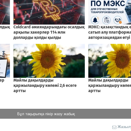
Бұл тақырыпқа пікір жазу жабық
Жазыл