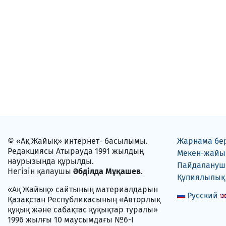
© «Ақ Жайық» интернет- басылымы.
Жарнама бе
Редакциясы Атырауда 1991 жылдың
Мекен-жайы
наурызында құрылды.
Пайдаланушы
Негізін қалаушы
Әбділда Мұқашев
.
Құпиялылық
«Ақ Жайық» сайтының материалдарын
Русский
Қазақстан Республикасының «Авторлық
құқық және сабақтас құқықтар туралы»
1996 жылғы 10 маусымдағы №6-I