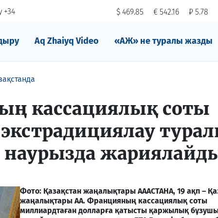
 +34
$ 469.85
€ 542.16
₽ 5.78
дыру
Aq Zhaiyq Video
«АЖ» не туралы жазды
зақстанда
ың кассациялық соты
і экстрадициялау тура
 наурызда жариялайд
Фото: Қазақстан жаңалықтары АА
АСТАНА, 19 ақп – Қ
жаңалықтары АА. Францияның кассациялық соты
миллиардтаған долларға қатысты қаржылық бұзуш