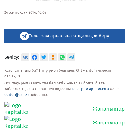
24 желтоқсан 2014, 16:04
Телеграм арнасына жаңалық жіберу
Бөлісу:
Қате таптыңыз ба? Тінтуірмен белгілеп, Ctrl + Enter түймесін
басыңыз.
Осы тақырыпқа қатысты бөлісетін жаңалық болса, бізге
хабарласыңыз. Ақпарат пен видеоны
Телеграм арнамызға
және
editor@azh.kz
жіберіңіз.