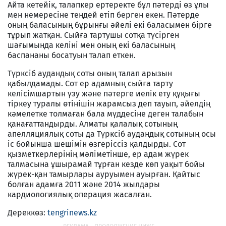
Айта кетейік, талапкер ертеректе бұл пәтерді өз ұлы
мен немересіне теңдей етіп берген екен. Пәтерде
оның баласының бұрынғы әйелі екі баласымен бірге
тұрып жатқан. Сыйға тартушы сотқа түсірген
шағымында келіні мен оның екі баласының
баспананы босатуын талап еткен.
Түрксіб аудандық соты оның талап арызын
қабылдамады. Сот ер адамның сыйға тарту
келісімшартын үзу және пәтерге иелік ету құқығы
тіркеу туралы өтінішін жарамсыз деп тауып, әйелдің
кәмелетке толмаған бала мүддесіне деген талабын
қанағаттандырды. Алматы қалалық сотының
апелляциялық соты да Түрксіб аудандық сотының осы
іс бойынша шешімін өзгеріссіз қалдырды. Сот
қызметкерлерінің мәліметінше, ер адам жүрек
талмасына ұшырамай тұрған кезде көп уақыт бойы
жүрек-қан тамырлары ауруымен ауырған. Қайтыс
болған адамға 2011 және 2014 жылдары
кардиологиялық операция жасалған.
Дереккөз:
tengrinews.kz