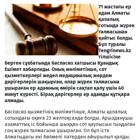
71 жастағы ер
адам Алматы
қалалық
сотында жүрек
талмасынан
қайтыс болды.
Бұл туралы
Tengrinews.kz
тілшісіне
берген сұхбатында баспасөз хатшысы Қуандық
Ешімет хабарлады. Оның мәліметінше, сот
қызметкерлері жедел медициналық жәрдем
дәрігерлерін шақырған, олар жүрек талмасына
ұшыраған ер адамның өмірін сақтап қалу үшін 40
минут күресті. Бірақ дәрігерлер ер адамды құтқара
алмады.
Баспасөз қызметінің мәліметінше, Алматы қалалық
сотындағы оқиға 23 желтоқсанда болды. Арызданушы
азаматтық іс бойынша шыққан сот қаулысын тыңдаған
соң жүрек талмасына ұшыраған. Ол бұл істе
Алматыдағы екі бөлмелі пәтерден айырылып қалды.