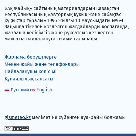
«Ақ Жайық» сайтының материалдарын Қазақстан
Республикасының «Авторлық құқық және сабақтас
құқықтар туралы» 1996 жылғы 10 маусымдағы №6-I
Заңында тікелей көзделген жағдайларды қоспағанда,
жазбаша келісімсіз және рұқсатсыз кез келген
мақсатта пайдалануға тыйым салынады.
Жарнама берушілерге
Мекен-жайы және телефондары
Пайдаланушы келісімі
Құпиялылық саясаты
Русский
English
gismeteo.kz
мәліметіне сүйенген ауа-райы болжамы