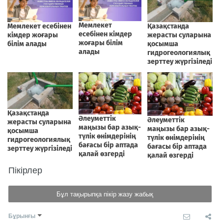
Пікірлер
Бұл тақырыпқа пікір жазу жабық
Бұрынғы