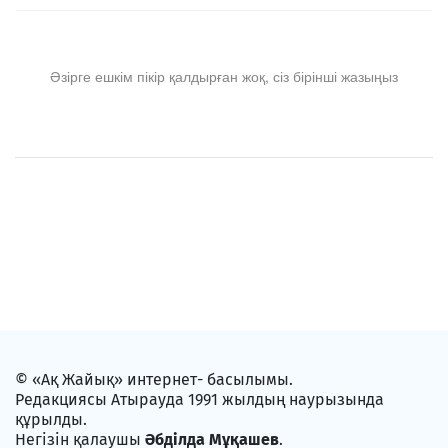
Әзірге ешкім пікір қалдырған жоқ, сіз бірінші жазыңыз
© «Ақ Жайық» интернет- басылымы.
Редакциясы Атырауда 1991 жылдың наурызында
құрылды.
Негізін қалаушы
Әбділда Мұқашев
.