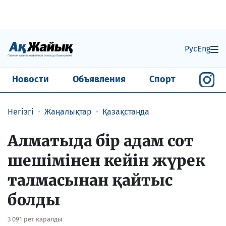
Рус
Eng
Новости
Объявления
Спорт
Негізгі
Жаңалықтар
Қазақстанда
Алматыда бір адам сот
шешімінен кейін жүрек
талмасынан қайтыс
болды
3 091 рет қаралды