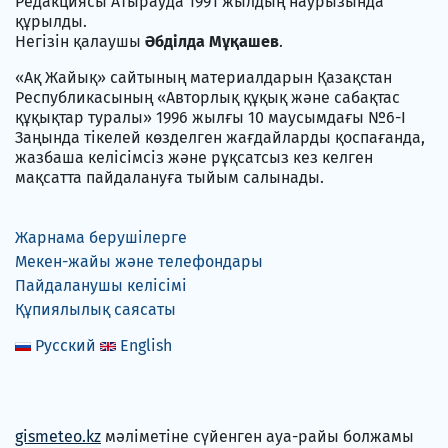
Редакциясы Атырауда 1991 жылдың наурызында
құрылды.
Негізін қалаушы
Әбділда Мұқашев
.
«Ақ Жайық» сайтының материалдарын Қазақстан
Республикасының «Авторлық құқық және сабақтас
құқықтар туралы» 1996 жылғы 10 маусымдағы №6-I
Заңында тікелей көзделген жағдайларды қоспағанда,
жазбаша келісімсіз және рұқсатсыз кез келген
мақсатта пайдалануға тыйым салынады.
Жарнама берушілерге
Мекен-жайы және телефондары
Пайдаланушы келісімі
Құпиялылық саясаты
Русский
English
gismeteo.kz
мәліметіне сүйенген ауа-райы болжамы