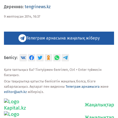
Дереккөз:
tengrinews.kz
9 желтоқсан 2014, 16:37
Телеграм арнасына жаңалық жіберу
Бөлісу:
Қате таптыңыз ба? Тінтуірмен белгілеп, Ctrl + Enter түймесін
басыңыз.
Осы тақырыпқа қатысты бөлісетін жаңалық болса, бізге
хабарласыңыз. Ақпарат пен видеоны
Телеграм арнамызға
және
editor@azh.kz
жіберіңіз.