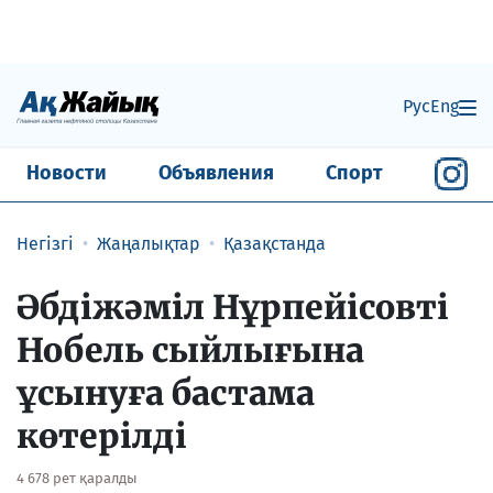
Рус
Eng
Новости
Объявления
Спорт
Негізгі
Жаңалықтар
Қазақстанда
Әбдіжәміл Нұрпейісовті
Нобель сыйлығына
ұсынуға бастама
көтерілді
4 678 рет қаралды