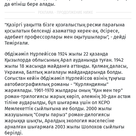
да өтініш бере алады.
"Қазіргі уақытта бізге қозғалыстың ресми парағына
қосылатын белсенді азаматтар керек-ақ. Әсіресе,
әдебиет профессорлары мен оқытушылары", - дейді
Темірғали.
Әбдіжәміл Нұрпейісов 1924 жылы 22 қазанда
Қызылорда облысының Арал ауданында туған. 1942
жылы 18 жасында майданға аттанды. Қалмақ даласы,
Украина, Балтық жағалауы майдандарында болды.
Соғыстан кейін Әбдіжәміл Нұрпейісов өзінің тұңғыш
автобиографиялық романы - "Курляндияны"
жариялады. 1961-1970 жылдары оның "Қан мен тер"
роман-трилогиясы жарық көріп, әлемнің 30-дан астам
тіліне аударылды, бұл шығарма үшін ол КСРО
Мемлекеттік сыйлығына ие болды. 2000 жылы
жазушының "Соңғы парыз" роман-дилогиясы
жарыққа шықты, Аралдың экология мәселесіне
арналған шығармаға 2003 жылы Шолохов сыйлығы
берілді.