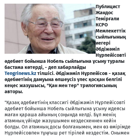
Публицист
Жандос
Темірғали
КСРО
Мемлекеттік
сыйлығының
иегері
Әбдіжәміл
Нұрпейісовті
әдебиет бойынша Нобель сыйлығына ұсыну туралы
бастама көтерді, - деп хабарлайды
Tengrinews.kz
тілшісі. Әбдіжәміл Нұрпейісов - қазақ
әдебиетінің дамуына өлшеусіз үлес қосқан белгілі
кеңес жазушысы, "Қан мен тер" трилогиясының
авторы.
"Қазақ әдебиетінің классигі Әбдіжәміл Нұрпейісовті
әдебиет бойынша Нобель сыйлығына ұсыну идеясы
маған қараша айының соңында келді. Бұл менің
атамның үйінде жазушымен кездескеннен кейін
болды. Ол атамның досы болғанымен, мен өз өмірімде
Нұрпейісовпен тұңғыш рет тірілей кездестім. Онымен