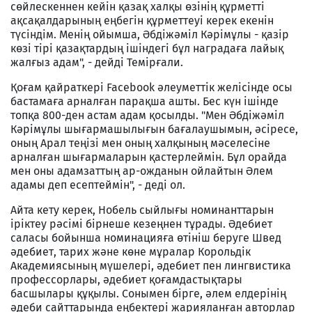
сөйлескеннен кейін қазақ халқы өзінің құрметті
ақсақалдарының еңбегін құрметтеуі керек екенін
түсіндім. Менің ойымша, Әбдіжәміл Кәрімұлы - қазір
көзі тірі қазақтардың ішіндегі бұл наградаға лайық
жалғыз адам", - дейді Темірғали.
Қоғам қайраткері Facebook әлеуметтік желісінде осы
бастамаға арналған парақша ашты. Бес күн ішінде
топқа 800-ден астам адам қосылды. "Мен Әбдіжәміл
Кәрімұлы шығармашылығын бағалаушымын, әсіресе,
оның Арал теңізі мен оның халқының мәселесіне
арналған шығармаларын қастерлеймін. Бұл орайда
мен оны адамзаттың ар-ожданын ойлайтын Әлем
адамы деп есептеймін", - деді ол.
Айта кету керек, Нобель сыйлығы номинанттарын
іріктеу рәсімі бірнеше кезеңнен тұрады. Әдебиет
саласы бойынша номинацияға өтініш беруге Швед
әдебиет, тарих және көне мұралар Корольдік
Академиясының мүшелері, әдебиет
пен
лингвистика
профессорлары, әдебиет қоғамдастықтары
басшылары құқылы. Сонымен бірге, әлем елдерінің
әдеби сайттарында еңбектері жарияланған авторлар