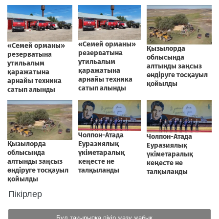
Пікірлер
Бұл тақырыпқа пікір жазу жабық