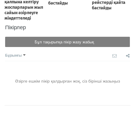
Пікірлер
Бұл тақырыпқа пікір жазу жабық
Бұрынғы
Әзірге ешкім пікір қалдырған жоқ, сіз бірінші жазыңыз