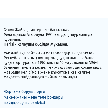
© «Ақ Жайық» интернет- басылымы.
Редакциясы Атырауда 1991 жылдың наурызында
құрылды.
Негізін қалаушы
Әбділда Мұқашев
.
«Ақ Жайық» сайтының материалдарын Қазақстан
Республикасының «Авторлық құқық және сабақтас
құқықтар туралы» 1996 жылғы 10 маусымдағы №6-I
Заңында тікелей көзделген жағдайларды қоспағанда,
жазбаша келісімсіз және рұқсатсыз кез келген
мақсатта пайдалануға тыйым салынады.
Жарнама берушілерге
Мекен-жайы және телефондары
Пайдаланушы келісімі