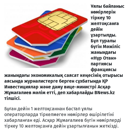
Ұялы байланыс
нөмірлерін
тіркеу 10
желтоқсанға
дейін
ұзартылды.
Бұл туралы
бүгін Мәжіліс
жанындағы
«Нұр Отан»
партиясы
фракциясы
жанындағы экономикалық саясат кеңесінің отырысы
аясында журналистерге берген сұхбатында ҚР
Инвестициялар және даму вице-министрі Асқар
Жұмағалиев мәлім етті, деп хабарлайды BNews.kz
тілшісі.
Бұған дейін 1 желтоқсаннан бастап ұялы
операторларда тіркелмеген нөмірлер өшірілетіні
хабарланған еді. Асқар Жұмағалиев бүгін нөмірлерді
тіркеу 10 желтоқсанға дейін ұзартылғанын жеткізді.