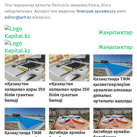
Осы тақырыпқа қатысты бөлісетін жаңалық болса, бізге
хабарласыңыз. Ақпарат пен видеоны
Телеграм арнамызға
және
editor@azh.kz
жіберіңіз.