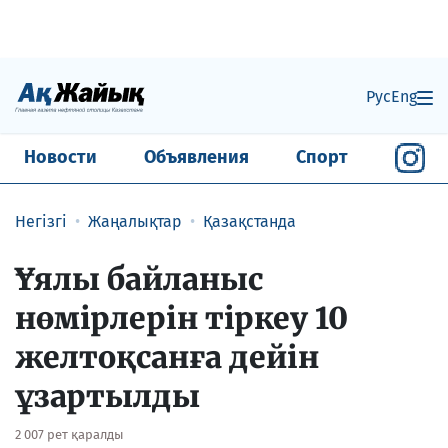
Рус
Eng
Новости
Объявления
Спорт
Негізгі
Жаңалықтар
Қазақстанда
Ұялы байланыс
нөмірлерін тіркеу 10
желтоқсанға дейін
ұзартылды
2 007 рет қаралды