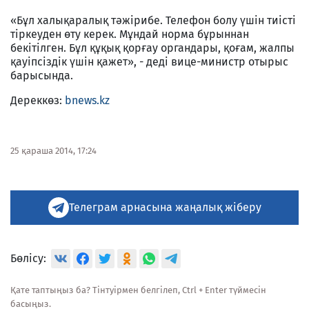
«Бұл халықаралық тәжірибе. Телефон болу үшін тиісті
тіркеуден өту керек. Мұндай норма бұрыннан
бекітілген. Бұл құқық қорғау органдары, қоғам, жалпы
қауіпсіздік үшін қажет», - деді вице-министр отырыс
барысында.
Дереккөз:
bnews.kz
25 қараша 2014, 17:24
Телеграм арнасына жаңалық жіберу
Бөлісу:
Қате таптыңыз ба? Тінтуірмен белгілеп, Ctrl + Enter түймесін
басыңыз.