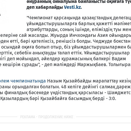
әнұранның ойналуына байланысты оқиғаға түсі
деп хабарлайды
Vesti.kz
.
"Чемпионат қарсаңында қазақстандық делега
ұйымдастырушыларға барлық қажетті мәліме
атрибуттарды, соның ішінде, еліміздің туы ме
желеріне сай жасалды. Жуырда Инчхондағы Азия ойындары
ен өтті, бәрі қателіксіз, ренішсіз болды. Чеджуде бокста
 осындай оқиға болып отыр, біз ұйымдастырушылармен 
ерттік, себебін анықтауды талап еттік. Ұйымдастырушылар
лігі деп мойындап, әйелдер құрамасының бапкері Вадим
 кешірім сұрады", - деп мәлімдеді Маржықбаев. Толығыр
әлем чемпионатында
Назым Қызайбайды марапаттау кезін
аны орындалған болатын. 48 келіге дейінгі салмақ дәреж
сы финалдық бәсекеде үндістандық қарсыласы - Шамджет
 Қазылардың бәрі Қызайбайға басымдық берді - 3:0.