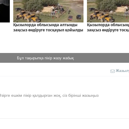
Бұл тақырыпқа пікір жазу жабық
Жазыл
Әзірге ешкім пікір қалдырған жоқ, сіз бірінші жазыңыз