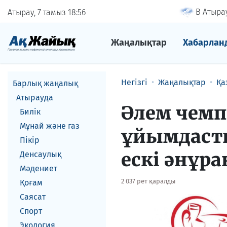
В Атырау
Атырау, 7 тамыз
18
56
Жаңалықтар
Хабарлан
Негізгі
Жаңалықтар
Қа
Барлық жаңалық
Атырауда
Әлем чем
Билік
Мұнай және газ
ұйымдаст
Пікір
ескі әнұр
Денсаулық
Мәдениет
2 037 рет қаралды
Қоғам
Саясат
Спорт
Экология