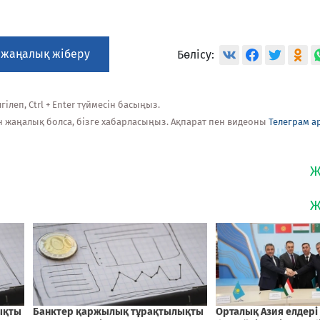
 жаңалық жіберу
Бөлісу:
ілеп, Ctrl + Enter түймесін басыңыз.
н жаңалық болса, бізге хабарласыңыз. Ақпарат пен видеоны
Телеграм а