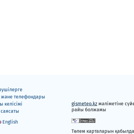
рушілерге
 және телефондары
gismeteo.kz
мәліметіне сүй
 келісімі
райы болжамы
 саясаты
English
Төлем карталарын қабылд