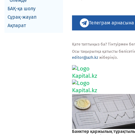
Әлемде
БАҚ-қа шолу
Сұрақ-жауап
Телеграм арнасына
Ақпарат
Қате таптыңыз ба? Тінтуірмен белг
Осы тақырыпқа қатысты бөлісеті
editor@azh.kz
жіберіңіз.