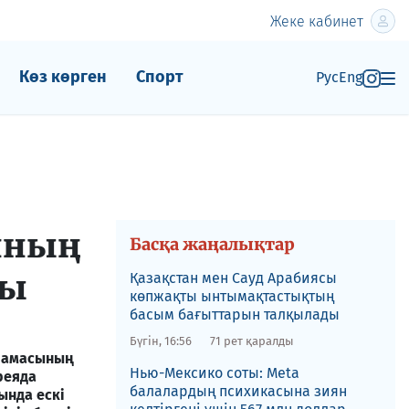
Жеке кабинет
Көз көрген
Спорт
Рус
Eng
нның
Басқа жаңалықтар
ды
Қазақстан мен Сауд Арабиясы
көпжақты ынтымақтастықтың
басым бағыттарын талқылады
Бүгін, 16:56
71 рет қаралды
ұрамасының
Нью-Мексико соты​: Meta
реяда
балалардың психикасына зиян
ында ескі