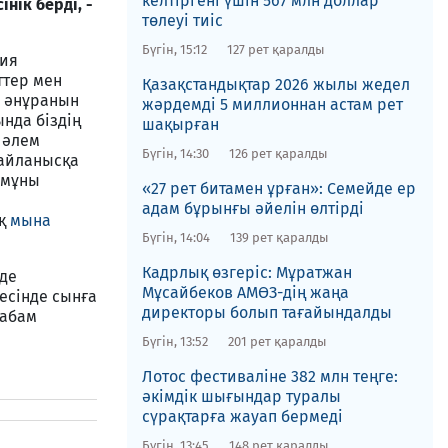
келтіргені үшін 567 млн доллар
нік берді, -
төлеуі тиіс
Бүгін, 15:12
127 рет қаралды
ция
ттер мен
Қазақстандықтар 2026 жылы жедел
н әнұранын
жәрдемді 5 миллионнан астам рет
нда біздің
шақырған
н әлем
Бүгін, 14:30
126 рет қаралды
байланысқа
 мұны
«27 рет битамен ұрған»: Семейде ер
адам бұрынғы әйелін өлтірді
ақ
мына
Бүгін, 14:04
139 рет қаралды
Кадрлық өзгеріс: Мұратжан
де
Мұсайбеков АМӨЗ-дің жаңа
есінде сынға
директоры болып ​тағайындалды
сабам
Бүгін, 13:52
201 рет қаралды
Лотос фестиваліне​ 382 млн теңге:
әкімдік шығындар туралы
сүрақтарға жауап бермеді
Бүгін, 13:45
148 рет қаралды