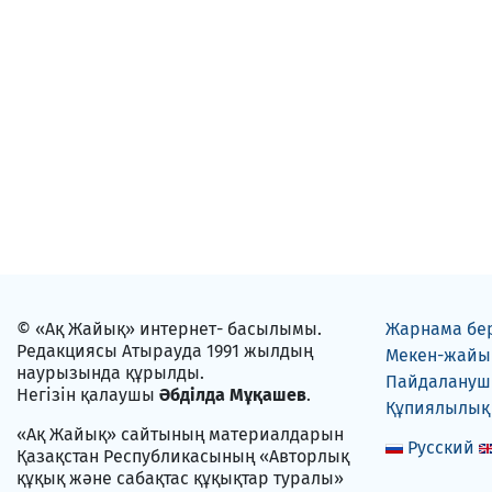
© «Ақ Жайық» интернет- басылымы.
Жарнама бе
Редакциясы Атырауда 1991 жылдың
Мекен-жайы
наурызында құрылды.
Пайдаланушы
Негізін қалаушы
Әбділда Мұқашев
.
Құпиялылық
«Ақ Жайық» сайтының материалдарын
Русский
Қазақстан Республикасының «Авторлық
құқық және сабақтас құқықтар туралы»