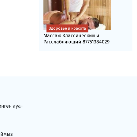
Здоровье и красота
Массаж Классический и
Расслабляющий 87751384029
енген ауа-
аймыз