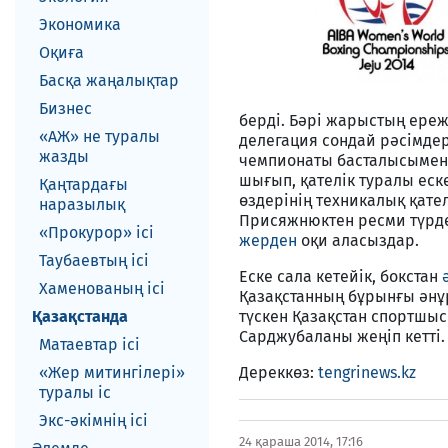
Экономика
Оқиға
Басқа жаңалықтар
Бизнес
берді. Бәрі жарыстың ере
«АЖ» не туралы
делегация сондай рәсімдерд
жазды
чемпионаты басталысымен
шығып, қателік туралы еск
Қаңтардағы
өздерінің техникалық қате
наразылық
Присяжнюктен ресми түрде
«Прокурор» ісі
жерден
оқи аласыздар.
Таубаевтың ісі
Еске сала кетейік, бокстан
Хаменованың ісі
Қазақстанның бұрынғы әнұр
Қазақстанда
түскен Қазақстан спортшы
Сарджубаланы жеңіп кетті.
Матаевтар ici
«Жер митингілері»
Дереккөз:
tengrinews.kz
туралы іс
Экс-әкiмнiң iсi
24 қараша 2014, 17:16