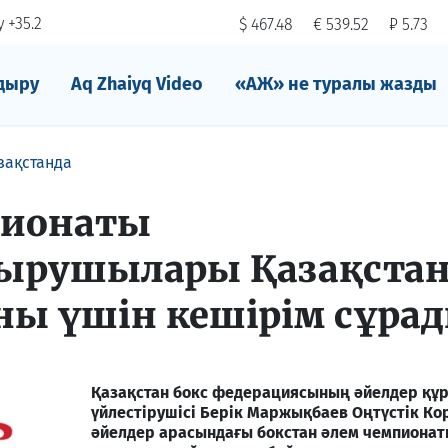
 +35.2
$ 467.48
€ 539.52
₽ 5.73
дыру
Aq Zhaiyq Video
«АЖ» не туралы жазды
зақстанда
пионаты
ырушылары Қазақста
аны үшін кешірім сұра
Қазақстан бокс федерациясының әйелдер қ
үйлестірушісі Берік Маржықбаев Оңтүстік Ко
әйелдер арасындағы бокстан әлем чемпионат