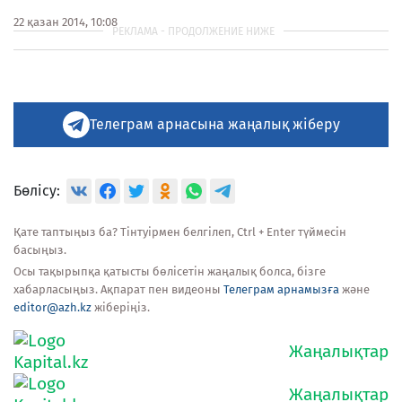
22 қазан 2014, 10:08
Телеграм арнасына жаңалық жіберу
Бөлісу:
Қате таптыңыз ба? Тінтуірмен белгілеп, Ctrl + Enter түймесін
басыңыз.
Осы тақырыпқа қатысты бөлісетін жаңалық болса, бізге
хабарласыңыз. Ақпарат пен видеоны
Телеграм арнамызға
және
editor@azh.kz
жіберіңіз.