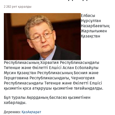
2 282 рет қаралды
Елбасы
Нұрсұлтан
Назарбаевтың
Жарлығымен
Қазақстан
Республикасының Хорватия Республикасындағы
Төтенше және Өкілетті Елшісі Аслан Есболайұлы
Мусин Қазақстан Республикасының Босния және
Герцеговина Республикасындағы, Черногория
Республикасындағы Төтенше және Өкілетті Елшісі
қызметін қоса атқарушы қызметіне тағайындалды.
Бұл туралы Ақорданың баспасөз қызметінен
хабарлады.
Дереккөз:
ҚазАқпарат