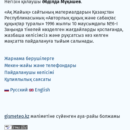
Негізін қалаушы
Әбділда Мұқашев
.
«Ақ Жайық» сайтының материалдарын Қазақстан
Республикасының «Авторлық құқық және сабақтас
құқықтар туралы» 1996 жылғы 10 маусымдағы №6-I
Заңында тікелей көзделген жағдайларды қоспағанда,
жазбаша келісімсіз және рұқсатсыз кез келген
мақсатта пайдалануға тыйым салынады.
Жарнама берушілерге
Мекен-жайы және телефондары
Пайдаланушы келісімі
Құпиялылық саясаты
Русский
English
gismeteo.kz
мәліметіне сүйенген ауа-райы болжамы