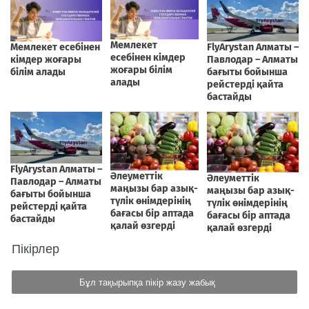
Пікірлер
Бұл тақырыпқа пікір жазу жабық