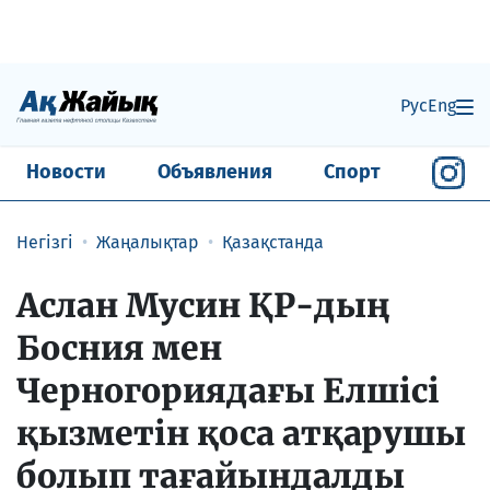
Рус
Eng
Новости
Объявления
Спорт
Негізгі
Жаңалықтар
Қазақстанда
Аслан Мусин ҚР-дың
Босния мен
Черногориядағы Елшісі
қызметін қоса атқарушы
болып тағайындалды