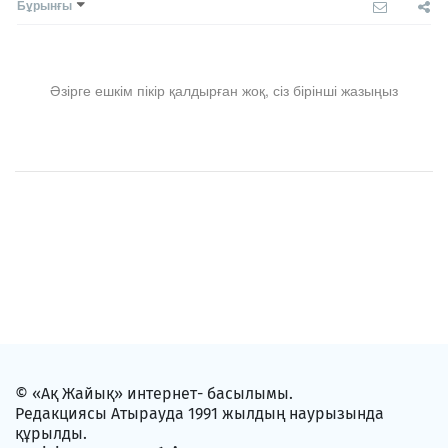
Бұрынғы
Әзірге ешкім пікір қалдырған жоқ, сіз бірінші жазыңыз
© «Ақ Жайық» интернет- басылымы.
Редакциясы Атырауда 1991 жылдың наурызында
құрылды.