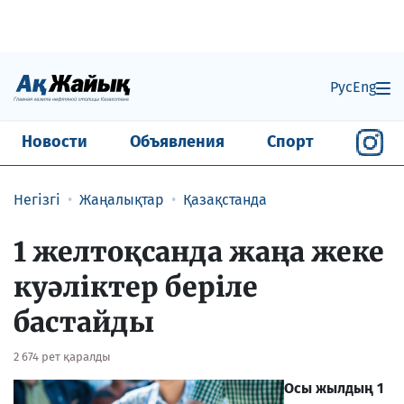
Рус
Eng
Новости
Объявления
Спорт
Негізгі
Жаңалықтар
Қазақстанда
1 желтоқсанда жаңа жеке
куәліктер беріле
бастайды
2 674 рет қаралды
Осы жылдың 1