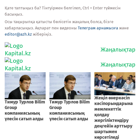
Қате таптыңыз ба? Тінтуірмен белгілеп, Ctrl + Enter түймесін
басыңыз.
Осы тақырыпқа қатысты бөлісетін жаңалық болса, бізге
хабарласыңыз. Ақпарат пен видеоны
Телеграм арнамызға
және
editor@azh.kz
жіберіңіз.