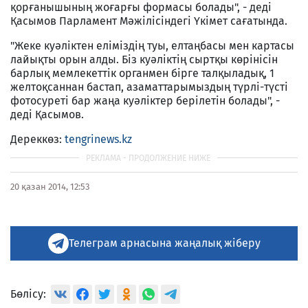
қорғанышының жоғарғы формасы болады", - деді
Қасымов Парламент Мәжілісіндегі Үкімет сағатында.
"Жеке куәліктен еліміздің туы, елтаңбасы мен картасы
лайықты орын алды. Біз куәліктің сыртқы көрінісін
барлық мемлекеттік органмен бірге талқыладық, 1
желтоқсаннан бастап, азаматтарымыздың түрлі-түсті
фотосуреті бар жаңа куәліктер берілетін болады", -
деді Қасымов.
Дереккөз:
tengrinews.kz
20 қазан 2014, 12:53
Телеграм арнасына жаңалық жіберу
Бөлісу: