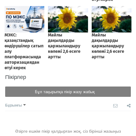
Пікірлер
Бұл тақырыпқа пікір жазу жабық
Бұрынғы
Әзірге ешкім пікір қалдырған жоқ, сіз бірінші жазыңыз