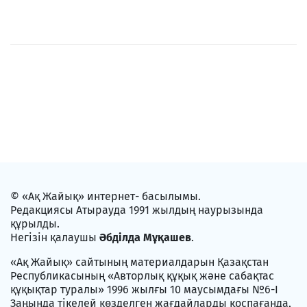
© «Ақ Жайық» интернет- басылымы.
Редакциясы Атырауда 1991 жылдың наурызында
құрылды.
Негізін қалаушы
Әбділда Мұқашев
.
«Ақ Жайық» сайтының материалдарын Қазақстан
Республикасының «Авторлық құқық және сабақтас
құқықтар туралы» 1996 жылғы 10 маусымдағы №6-I
Заңында тікелей көзделген жағдайларды қоспағанда,