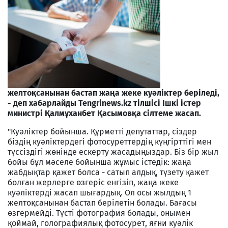
желтоқсанынан бастап жаңа жеке куәліктер беріледі,
- деп хабарлайды Tengrinews.kz тілшісі Ішкі істер
министрі Қалмұханбет Қасымовқа сілтеме жасап.
"Куәліктер бойынша. Құрметті депутаттар, сіздер
біздің куәліктердегі фотосуреттердің күңгірттігі мен
түссіздігі жөнінде ескерту жасадыңыздар. Біз бір жыл
бойы бұл мәселе бойынша жұмыс істедік: жаңа
жабдықтар қажет болса - сатып алдық, түзету қажет
болған жерлерге өзгеріс енгізіп, жаңа жеке
куәліктерді жасап шығардық. Ол осы жылдың 1
желтоқсанынан бастап берілетін болады. Бағасы
өзгермейді. Түсті фотография болады, онымен
қоймай, голографиялық фотосурет, яғни куәлік