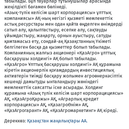
табылады. Бұл тауарлар тұтынушылар арасында
жеңілдікті бағамен бөлінеді.
«Азық-түлік келісім шарт корпорациясы» ұлттық
компаниясы» АҚ-ның негізгі қызметі мемлекеттік
астық ресурстары мен одан қайта өңделген өнімдерді
сатып алу, қалыптастыру, есепке алу, сақтауды
ұйымдастыру, жаңарту, орнын ауыстыру, сатуды
қамтамасыз ету, сондай-ақ Қазақстанның Үкіметі
белгілеген басқа да қызметтер болып табылады.
Компанияның жалғыз акционері «ҚазАгро» ұлттық
басқарушы холдингі» АҚ болып табылады.
«ҚазАгро» Ұлттық басқарушы холдингі» АҚ құрамына
кіретін акционерлік қоғамдардың инвестициялық
активтерін тиімді басқару жолымен агроөнеркәсіптік
кешенді дамытуды ынталандыру жөніндегі
мемлекеттік саясатты іске асырады. Холдинг
құрамына «Азық түлік келісім шарт корпорацициясы»
АҚ, «ҚазАгроҚаржы» АҚ, «Аграрлық кредит
корпорациясы» АҚ, «ҚазагроӨнім» АҚ,
«ҚазАгрогарант» АҚ, «ҚазАгромаркетинг» АҚ кіреді.
Дереккөз:
Қазақстан жаңалықтары АА.