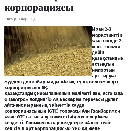
корпорациясы
3 089 рет қаралды
Иран 2-3
маркетингтік
жыл ішінде 2
млн. тоннаға
дейін
қазақстандық
астықтың
импортын
арттыруға
мүдделі деп хабарлайды «Азық-түлік келісім шарт
корпорациясы» АҚ.
Қазақстандық кеомпанияның мәліметінше, Астанада
«ҚазАгро» Холдингі» АҚ Басқарма төрағасы Дулат
Айтжанов Иранның Үкіметтік сауда
корпорациясының (GTC) төрағасы Али Гханбаримен
және GTC сатып алу комитетінің мүшелерімен
кездесті. Сонымен қатар кездесуге «Азық-түлік
келісім шарт корпорациясы» ҰК» АҚ және