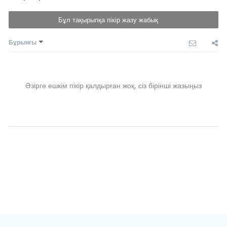
Бұл тақырыпқа пікір жазу жабық
Бұрынғы
Әзірге ешкім пікір қалдырған жоқ, сіз бірінші жазыңыз