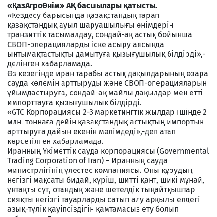
«ҚазАгроӨнім» АҚ басшылары қатысты.
«Кездесу барысында қазақстандық тарап
қазақстандық ауыл шаруашылығы өнімдерін
транзиттік тасымалдау, сондай-ақ астық бойынша
СВОП-операцияларды іске асыру аясында
ынтымақтастықты дамытуға қызығушылық білдірді»,-
делінген хабарламада.
Өз кезегінде иран тарабы астық дақылдарының өзара
сауда көлемін арттыруды және СВОП-операцияларын
ұйымдастыруға, сондай-ақ майлы дақылдар мен етті
импорттауға қызығушылық білдірді.
«GTC Корпорациясы 2-3 маркетингтік жылдар ішінде 2
млн. тоннаға дейін қазақстандық астықтың импортын
арттыруға дайын екенін мәлімдеді»,-деп атап
көрсетілген хабарламада.
Иранның Үкіметтік сауда корпорациясы (Governmental
Trading Corporation of Iran) – Иранның сауда
министрлігінің үлестес компаниясы. Оны құрудың
негізгі мақсаты бидай, күріш, шитті қант, шикі мұнай,
ұнтақты сүт, отандық және шетелдік тыңайтқыштар
сияқты негізгі тауарларды сатып алу арқылы елдегі
азық-түлік қауіпсіздігін қамтамасыз ету болып