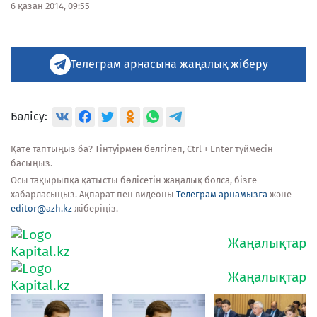
6 қазан 2014, 09:55
Телеграм арнасына жаңалық жіберу
Бөлісу:
Қате таптыңыз ба? Тінтуірмен белгілеп, Ctrl + Enter түймесін
басыңыз.
Осы тақырыпқа қатысты бөлісетін жаңалық болса, бізге
хабарласыңыз. Ақпарат пен видеоны
Телеграм арнамызға
және
editor@azh.kz
жіберіңіз.