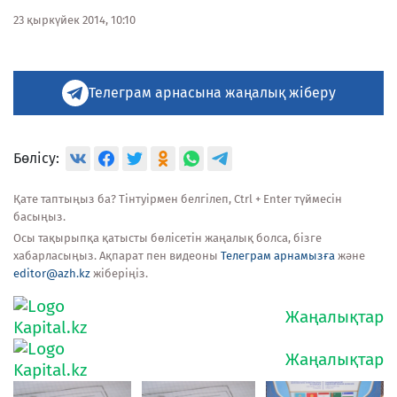
23 қыркүйек 2014, 10:10
Телеграм арнасына жаңалық жіберу
Бөлісу:
Қате таптыңыз ба? Тінтуірмен белгілеп, Ctrl + Enter түймесін
басыңыз.
Осы тақырыпқа қатысты бөлісетін жаңалық болса, бізге
хабарласыңыз. Ақпарат пен видеоны
Телеграм арнамызға
және
editor@azh.kz
жіберіңіз.