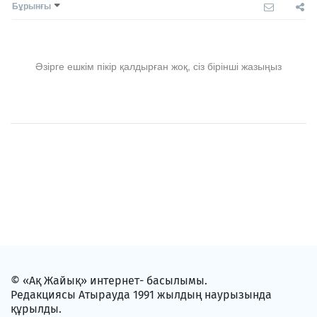
Бұрынғы
Әзірге ешкім пікір қалдырған жоқ, сіз бірінші жазыңыз
© «Ақ Жайық» интернет- басылымы.
Редакциясы Атырауда 1991 жылдың наурызында
құрылды.