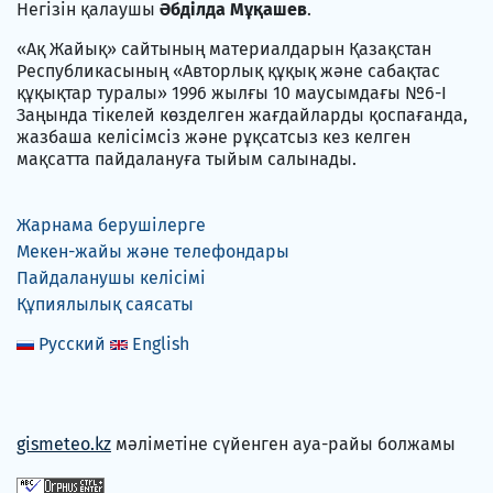
Негізін қалаушы
Әбділда Мұқашев
.
«Ақ Жайық» сайтының материалдарын Қазақстан
Республикасының «Авторлық құқық және сабақтас
құқықтар туралы» 1996 жылғы 10 маусымдағы №6-I
Заңында тікелей көзделген жағдайларды қоспағанда,
жазбаша келісімсіз және рұқсатсыз кез келген
мақсатта пайдалануға тыйым салынады.
Жарнама берушілерге
Мекен-жайы және телефондары
Пайдаланушы келісімі
Құпиялылық саясаты
Русский
English
gismeteo.kz
мәліметіне сүйенген ауа-райы болжамы