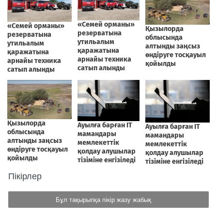
Пікірлер
Бұл тақырыпқа пікір жазу жабық