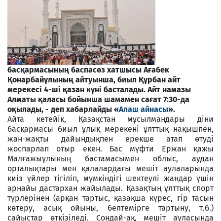
басқармасының баспасөз хатшысы Ағабек
Қонарбайұлының айтуынша, биыл Құрбан айт
мерекесі 4-ші қазан күні басталады. Айт намазы
Алматы қаласы бойынша шамамен сағат 7:30-да
оқылады, - деп хабарлайды «
Алаш айнасы
».
Айта кетейік, Қазақстан мұсылмандары діни
басқармасы биыл ұлық мерекені ұлттық нақышпен,
жан-жақты дайындықпен ерекше атап өтуді
жоспарлап отыр екен. Бас мүфти Ержан қажы
Малғажыұлының бастамасымен облыс, аудан
орталықтары мен қалалардағы мешіт аулаларында
киіз үйлер тігіліп, мүмкіндігі шектеулі жандар үшін
арнайы дастархан жайылады. Қазақтың ұлттық спорт
түрлерінен (арқан тартыс, қазақша күрес, гір тасын
көтеру, асық ойыны, белтемірге тартыну, т.б.)
сайыстар өткізіледі. Сондай-ақ, мешіт ауласында