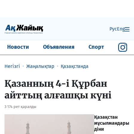
Рус
Eng
Новости
Объявления
Спорт
Негізгі
Жаңалықтар
Қазақстанда
Қазанның 4-і Құрбан
айттың алғашқы күні
3 174 рет қаралды
Қазақстан
мұсылмандары
діни