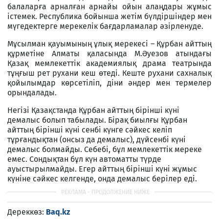
балаларға арналған арнайы ойын алаңдары жұмыс
істемек. Республика бойынша жетім бүлдіршіндер мен
мүгедектерге мерекелік бағдарламалар әзірленуде.
Мұсылман қауымының ұлық мерекесі – Құрбан айттың
құрметіне Алматы қаласында М.Әуезов атындағы
Қазақ мемлекеттік академиялық драма театрында
тұңғыш рет рухани кеш өтеді. Кеште рухани сахналық
қойылымдар көрсетіліп, діни әндер мен термелер
орындалады.
Негізі Қазақстанда Құрбан айттың бірінші күні
демалыс болып табылады. Бірақ биылғы Құрбан
айттың бірінші күні сенбі күнге сәйкес келіп
тұрғандықтан (онсыз да демалыс), дүйсенбі күні
демалыс болмайды. Себебі, бұл мемлекеттік мереке
емес. Сондықтан бұл күн автоматты түрде
ауыстырылмайды. Егер айттың бірінші күні жұмыс
күніне сәйкес келгенде, онда демалыс берілер еді.
Дереккөз:
Baq.kz