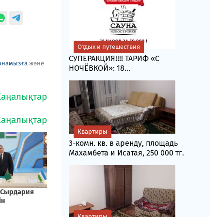
Отдых и путешествия
СУПЕРАКЦИЯ!!!! ТАРИФ «C
рнамызға
және
НОЧЁВКОЙ»: 18...
Квартиры
3-комн. кв. в аренду, площадь
Махамбета и Исатая, 250 000 тг.
Квартиры