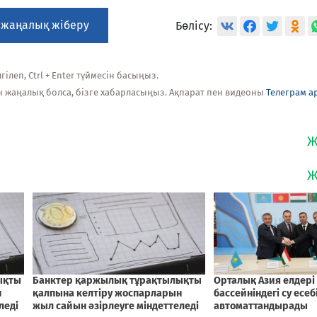
 жаңалық жіберу
Бөлісу:
ілеп, Ctrl + Enter түймесін басыңыз.
н жаңалық болса, бізге хабарласыңыз. Ақпарат пен видеоны
Телеграм а