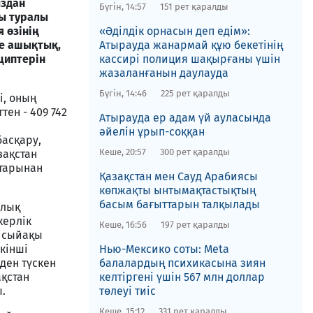
ыздан
Бүгін, 14:57
151 рет қаралды
ры туралы
 өзінің
«Әділдік орнасын деп едім»:
е ашықтық,
Атырауда жанармай құю бекетінің
нциптерін
кассирі полиция шақырғаны үшін
жазаланғанын даулауда
Бүгін, 14:46
225 рет қаралды
і, оның
ен - 409 742
Атырауда ер адам үй ауласында
әйелін ұрып-соққан
басқару,
Кеше, 20:57
300 рет қаралды
зақстан
тарынан
Қазақстан мен Сауд Арабиясы
көпжақты ынтымақтастықтың
басым бағыттарын талқылады
алық
керлік
Кеше, 16:56
197 рет қаралды
а сыйақы
кінші
Нью-Мексико соты​: Meta
ден түскен
балалардың психикасына зиян
ақстан
келтіргені үшін 567 млн доллар
.
төлеуі тиіс
Кеше, 15:12
331 рет қаралды