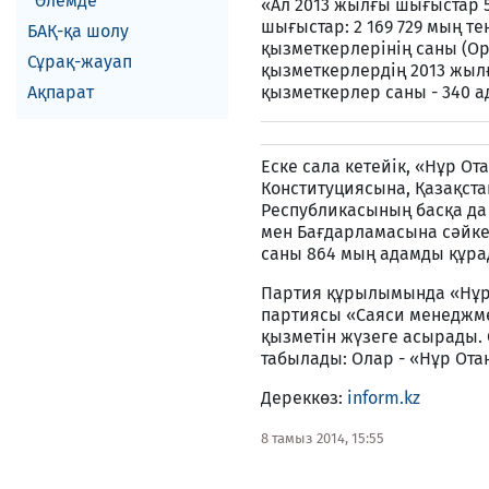
Әлемде
«Ал 2013 жылғы шығыстар 5
шығыстар: 2 169 729 мың т
БАҚ-қа шолу
қызметкерлерінің саны (Ор
Сұрақ-жауап
қызметкерлердің 2013 жыл
Ақпарат
қызметкерлер саны - 340 ад
Еске сала кетейік, «Нұр О
Конституциясына, Қазақст
Республикасының басқа да
мен Бағдарламасына сәйке
саны 864 мың адамды құра
Партия құрылымында «Нұр 
партиясы «Саяси менеджме
қызметін жүзеге асырады.
табылады: Олар - «Нұр О
Дереккөз:
inform.kz
8 тамыз 2014, 15:55