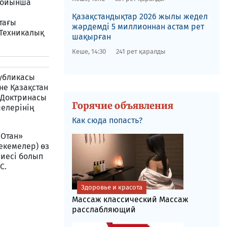
 бойынша
Қазақстандықтар 2026 жылы жедел
тағы
жәрдемді 5 миллионнан астам рет
 Техникалық
шақырған
Кеше, 14:30
241 рет қаралды
публикасы
не Қазақстан
 Доктринасы
Горячие объявления
елерінің
Как сюда попасть?
 Отан»
екемелер) өз
 иесі болып
С.
Здоровье и красота
Массаж классический Массаж
расслабляющий