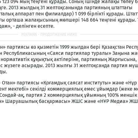
 123 094 мың теңгені құрады. Соның ішінде жалақы төлеу
еңге. 2013 жылдың 31 желтоқсанында партияның штаттағы
талық аппарат пен филиалдар) 1 099 бірлікті құрады. Штат
ғы орташа жалақысының мөлшері 148 664 теңгені құрады.
ам», - делінген есепте.
тан» партиясы өз қызметін 1999 жылдан бері Қазақстан Рес
ан Республикасының «Саяси партиялар туралы» Заңына жә
 нормативтік құқықтық актілеріне, партияның Жарғысына,
с жүзеге асырады. 2013 жылғы 31 желтоқсанда партия мүш
ды.
Отан» партиясы «Қоғамдық саясат институты» және «Нұр
нт мектебі» секілді коммерциялық емес ұйымдар (жеке м
 Сондай-ақ, партия 2 коммерциялық ұйымның 100% меншік
тан» Шаруашылық басқармасы» ЖШС және «НҰР Медиа» ЖШ