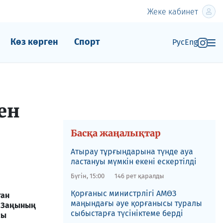
Жеке кабинет
Көз көрген
Спорт
Рус
Eng
ен
Басқа жаңалықтар
Атырау тұрғындарына түнде ауа
ластануы мүмкін екені ескертілді
Бүгін, 15:00
146 рет қаралды
Қорғаныс министрлігі АМӨЗ
тан
маңындағы әуе қорғанысы туралы
» Заңының
сыбыстарға түсініктеме берді
сы