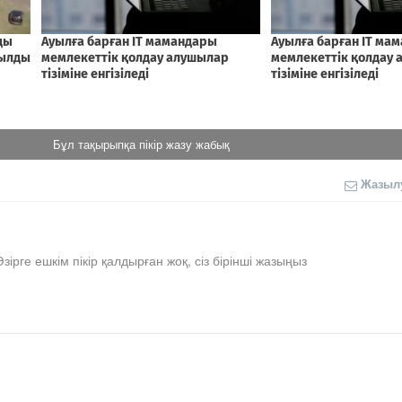
Бұл тақырыпқа пікір жазу жабық
Жазыл
Әзірге ешкім пікір қалдырған жоқ, сіз бірінші жазыңыз