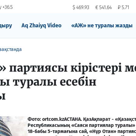
 +36.5
$ 469.93
€ 541.64
₽ 5.71
дыру
Aq Zhaiyq Video
«АЖ» не туралы жазды
зақстанда
» партиясы кірістері м
 туралы есебін
ы
Фото: ortcom.kz
АСТАНА. ҚазАқпарат - «Қазақс
Республикасының «Саяси партиялар туралы
18-бабы 5-тармағына сай, «Нұр Отан» партия