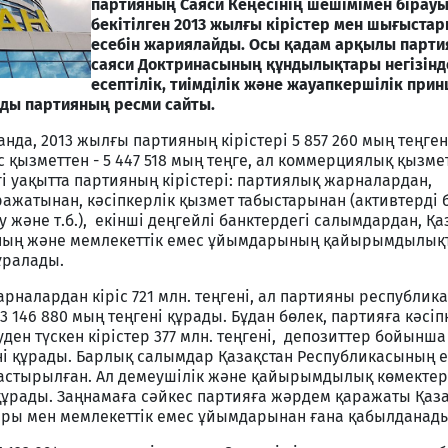
партияның Саяси Кеңесінің шешімімен бірау
бекітілген 2013 жылғы кірістер мен шығыста
есебін жариялайды. Осы қадам арқылы партия
саяси Доктринасының құндылықтары негізінд
есептілік, тиімділік және жауапкершілік при
ды партияның ресми сайты.
нда, 2013 жылғы партияның кірістері 5 857 260 мың теңген
қызметтен - 5 447 518 мың теңге, ал коммерциялық қызметт
гі уақытта партияның кірістері: партиялық жарналардан,
жатынан, кәсіпкерлік қызмет табыстарынан (активтерді 
және т.б.), екінші деңгейлі банктердегі салымдардан, Қа
ның және мемлекеттік емес ұйымдарының қайырымдылық
ұралады.
рналардан кіріс 721 млн. теңгені, ал партияны республик
146 880 мың теңгені құрады. Бұдан бөлек, партияға кәсіп
ден түскен кірістер 377 млн. теңгені, депозиттер бойынш
ені құрады. Барлық салымдар Қазақстан Республикасының е
ластырылған. Ал демеушілік және қайырымдылық көмектер
 құрады. Заңнамаға сәйкес партияға жәрдем қаражаты Қаз
ры мен мемлекеттік емес ұйымдарынан ғана қабылданады