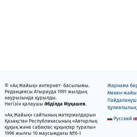
© «Ақ Жайық» интернет- басылымы.
Жарнама бе
Редакциясы Атырауда 1991 жылдың
Мекен-жайы
наурызында құрылды.
Пайдаланушы
Негізін қалаушы
Әбділда Мұқашев
.
Құпиялылық
«Ақ Жайық» сайтының материалдарын
Русский
Қазақстан Республикасының «Авторлық
құқық және сабақтас құқықтар туралы»
1996 жылғы 10 маусымдағы №6-I