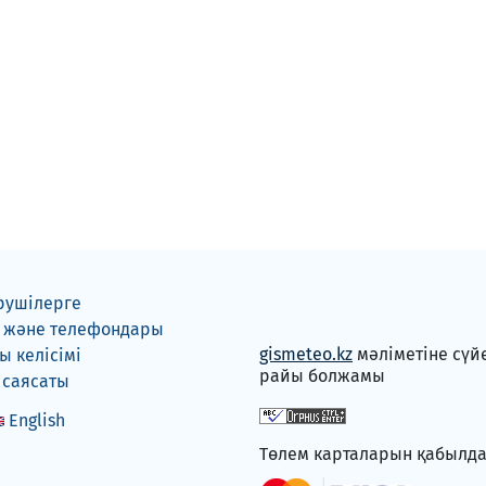
рушілерге
 және телефондары
gismeteo.kz
мәліметіне сүй
 келісімі
райы болжамы
 саясаты
English
Төлем карталарын қабылд