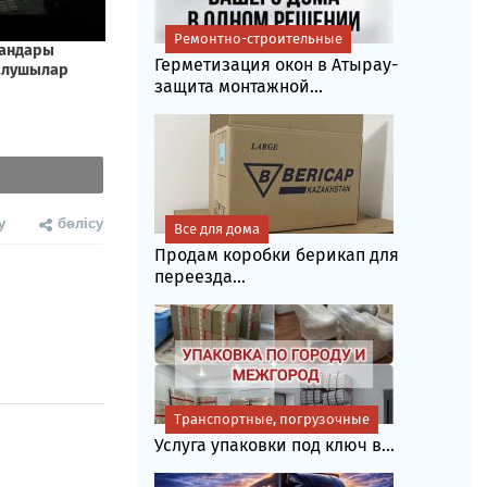
Ремонтно-строительные
Герметизация окон в Атырау-
защита монтажной...
у
бөлісу
Все для дома
Продам коробки берикап для
переезда...
Транспортные, погрузочные
Услуга упаковки под ключ в...