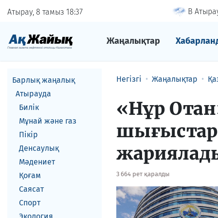
В Атырау
Атырау, 8 тамыз
18
37
Жаңалықтар
Хабарлан
Негізгі
Жаңалықтар
Қа
Барлық жаңалық
Атырауда
«Нұр Отан
Билік
Мұнай және газ
шығыстары
Пікір
жариялад
Денсаулық
Мәдениет
3 664 рет қаралды
Қоғам
Саясат
Спорт
Экология