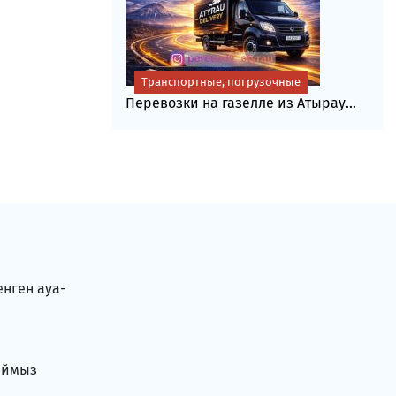
Транспортные, погрузочные
Перевозки на газелле из Атырау...
енген ауа-
аймыз