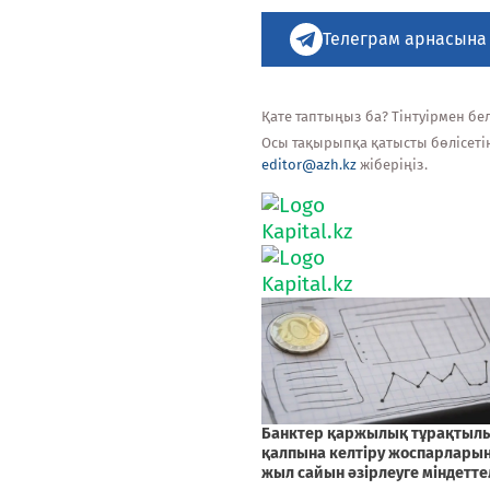
Телеграм арнасына
Қате таптыңыз ба? Тінтуірмен белг
Осы тақырыпқа қатысты бөлісеті
editor@azh.kz
жіберіңіз.