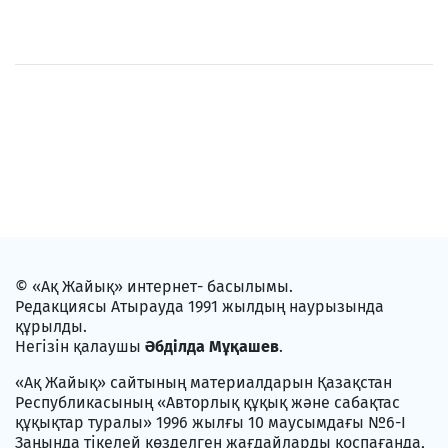
© «Ақ Жайық» интернет- басылымы.
Редакциясы Атырауда 1991 жылдың наурызында
құрылды.
Негізін қалаушы
Әбділда Мұқашев
.
«Ақ Жайық» сайтының материалдарын Қазақстан
Республикасының «Авторлық құқық және сабақтас
құқықтар туралы» 1996 жылғы 10 маусымдағы №6-I
Заңында тікелей көзделген жағдайларды қоспағанда,