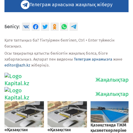
Телеграм арнасына жаңалық жіберу
Бөлісу:
Қате таптыңыз ба? Тінтуірмен белгілеп, Ctrl + Enter түймесін
басыңыз.
Осы тақырыпқа қатысты бөлісетін жаңалық болса, бізге
хабарласыңыз. Ақпарат пен видеоны
Телеграм арнамызға
және
editor@azh.kz
жіберіңіз.