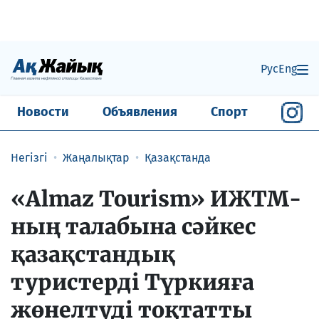
Рус
Eng
Новости
Объявления
Спорт
Негізгі
Жаңалықтар
Қазақстанда
«Almaz Tourism» ИЖТМ-
ның талабына сәйкес
қазақстандық
туристерді Түркияға
жөнелтуді тоқтатты