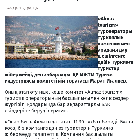
1 469 рет қаралды
«Almaz
tourizm»
туроператоры
түркиялық
компаниямен
арадағы дау
шешілгенге
дейін Түркияға
туристер
жібермейді, деп хабарлады ҚР ИЖТМ Туризм
индустриясы комитетінің төрағасы Марат Иғалиев.
Оның атап өтуінше, кеше комитет «Almaz tourizm»
туристік операторының басшылығымен келіссөздер
жүргізіп, қолдарында бар ақпараттарды БАҚ
өкілдеріне беруді сұраған.
«Олар бүгін Алматыда сағат 11:30 сұхбат береді. Бұған
қоса, біз компаниядан өз туристерін Түркияға
жібермеуді талап еттік. Компания басшылығы