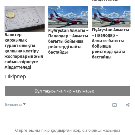
Пікірлер
Бұл тақырыпқа пікір жазу жабық
Бұрынғы
Әзірге ешкім пікір қалдырған жоқ, сіз бірінші жазыңыз