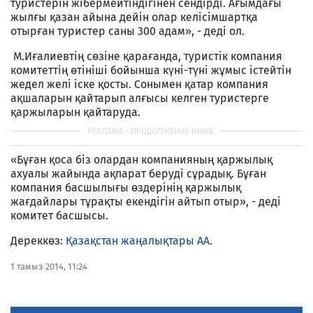
туристерін жібермейтіндігінен сендірді. Ағымдағы
жылғы қазан айына дейін олар келісімшартқа
отырған туристер саны 300 адам», - деді ол.
М.Иғалиевтің сөзіне қарағанда, туристік компания
комитеттің өтініші бойынша күні-түні жұмыс істейтін
жедел желі іске қосты. Сонымен қатар компания
ақшаларын қайтарып алғысы келген туристерге
қаржыларын қайтаруда.
«Бұған қоса біз олардан компанияның қаржылық
ахуалы жайында ақпарат беруді сұрадық. Бұған
компания басшылығы өздерінің қаржылық
жағдайлары тұрақты екендігін айтып отыр», - деді
комитет басшысы.
Дереккөз:
Қазақстан жаңалықтары АА.
1 тамыз 2014, 11:24