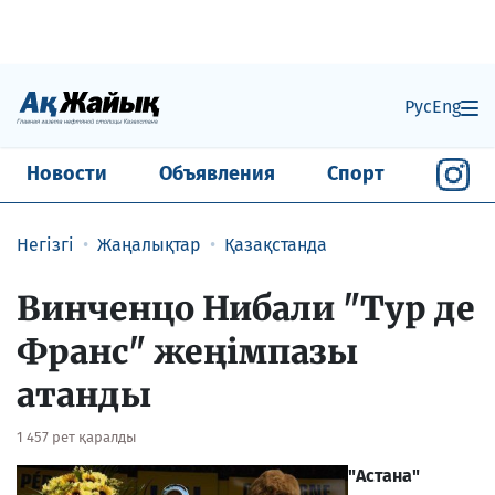
Рус
Eng
Новости
Объявления
Спорт
Негізгі
Жаңалықтар
Қазақстанда
Винченцо Нибали "Тур де
Франс" жеңімпазы
атанды
1 457 рет қаралды
"Астана"