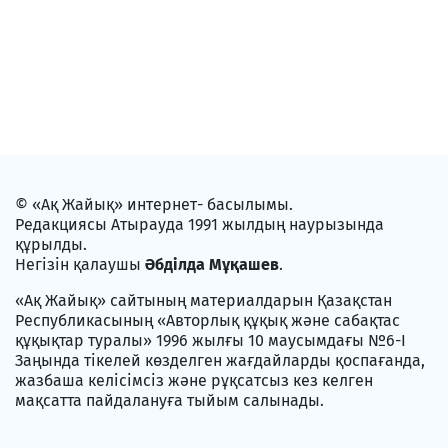
© «Ақ Жайық» интернет- басылымы.
Редакциясы Атырауда 1991 жылдың наурызында
құрылды.
Негізін қалаушы
Әбділда Мұқашев
.
«Ақ Жайық» сайтының материалдарын Қазақстан
Республикасының «Авторлық құқық және сабақтас
құқықтар туралы» 1996 жылғы 10 маусымдағы №6-I
Заңында тікелей көзделген жағдайларды қоспағанда,
жазбаша келісімсіз және рұқсатсыз кез келген
мақсатта пайдалануға тыйым салынады.