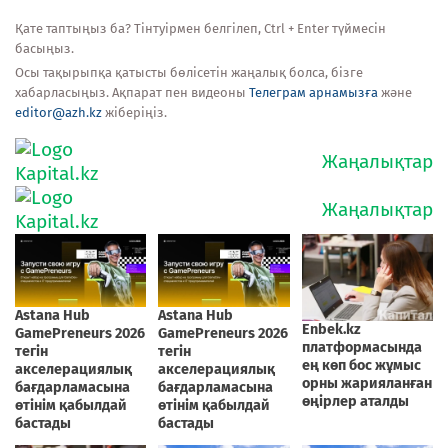
Қате таптыңыз ба? Тінтуірмен белгілеп, Ctrl + Enter түймесін
басыңыз.
Осы тақырыпқа қатысты бөлісетін жаңалық болса, бізге
хабарласыңыз. Ақпарат пен видеоны
Телеграм арнамызға
және
editor@azh.kz
жіберіңіз.