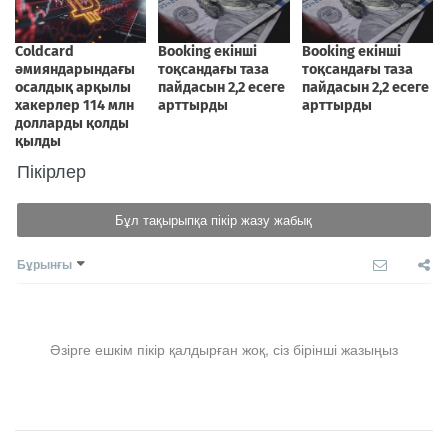
Пікірлер
Бұл тақырыпқа пікір жазу жабық
Бұрынғы
Әзірге ешкім пікір қалдырған жоқ, сіз бірінші жазыңыз