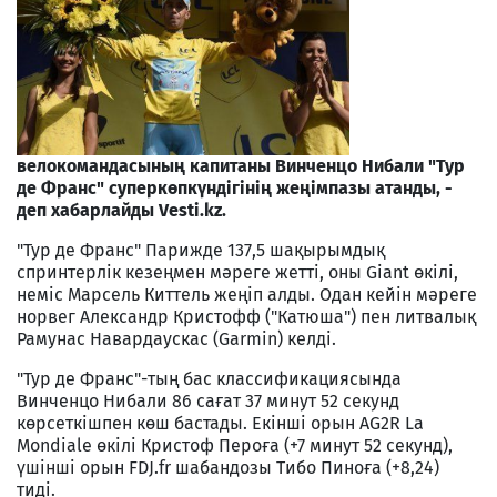
велокомандасының капитаны Винченцо Нибали "Тур
де Франс" суперкөпкүндігінің жеңімпазы атанды, -
деп хабарлайды Vesti.kz.
"Тур де Франс" Парижде 137,5 шақырымдық
спринтерлік кезеңмен мәреге жетті, оны Giant өкілі,
неміс Марсель Киттель жеңіп алды. Одан кейін мәреге
норвег Александр Кристофф ("Катюша") пен литвалық
Рамунас Навардаускас (Garmin) келді.
"Тур де Франс"-тың бас классификациясында
Винченцо Нибали 86 сағат 37 минут 52 секунд
көрсеткішпен көш бастады. Екінші орын AG2R La
Mondiale өкілі Кристоф Пероға (+7 минут 52 секунд),
үшінші орын FDJ.fr шабандозы Тибо Пиноға (+8,24)
тиді.