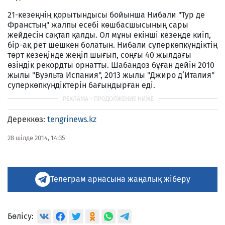
21-кезеңнің қорытындысы бойынша Нибали "Тур де
Франстың" жалпы есебі көшбасшысының сары
жейдесін сақтап қалды. Ол мұны екінші кезеңде киіп,
бір-ақ рет шешкен болатын. Нибали суперкөпкүндіктің
төрт кезеңінде жеңіп шығып, соңғы 40 жылдағы
өзіндік рекордты орнатты. Шабандоз бұған дейін 2010
жылы "Вуэльта Испания", 2013 жылы "Джиро д‘Италия"
суперкөпкүндіктерін бағындырған еді.
Дереккөз:
tengrinews.kz
28 шілде 2014, 14:35
Телеграм арнасына жаңалық жіберу
Бөлісу: