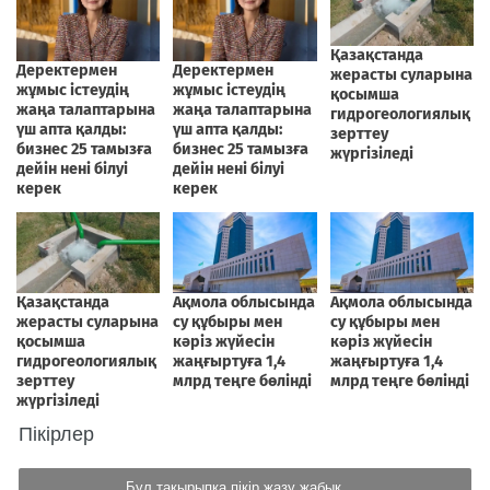
Пікірлер
Бұл тақырыпқа пікір жазу жабық