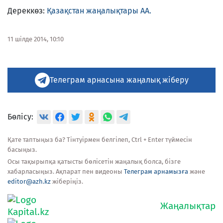
Дереккөз:
Қазақстан жаңалықтары АА.
11 шілде 2014, 10:10
Телеграм арнасына жаңалық жіберу
Бөлісу:
Қате таптыңыз ба? Тінтуірмен белгілеп, Ctrl + Enter түймесін
басыңыз.
Осы тақырыпқа қатысты бөлісетін жаңалық болса, бізге
хабарласыңыз. Ақпарат пен видеоны
Телеграм арнамызға
және
editor@azh.kz
жіберіңіз.