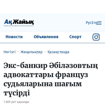
Рус
Eng
Новости
Объявления
Спорт
Негізгі
Жаңалықтар
Қазақстанда
Экс-банкир Әбіләзовтың
адвокаттары француз
судьяларына шағым
түсірді
1 669 рет қаралды