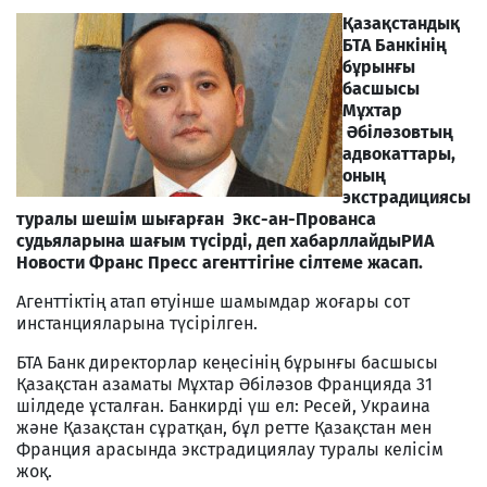
Қазақстандық
БТА Банкінің
бұрынғы
басшысы
Мұхтар
Әбіләзовтың
адвокаттары,
оның
экстрадициясы
туралы шешім шығарған Экс-ан-Прованса
судьяларына шағым түсірді, деп хабарллайдыРИА
Новости Франс Пресс агенттігіне сілтеме жасап.
Агенттіктің атап өтуінше шамымдар жоғары сот
инстанцияларына түсірілген.
БТА Банк директорлар кеңесінің бұрынғы басшысы
Қазақстан азаматы Мұхтар Әбіләзов Францияда 31
шілдеде ұсталған. Банкирді үш ел: Ресей, Украина
және Қазақстан сұратқан, бұл ретте Қазақстан мен
Франция арасында экстрадициялау туралы келісім
жоқ.