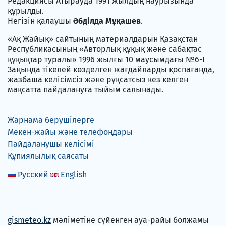
Редакциясы Атырауда 1991 жылдың наурызында
құрылды.
Негізін қалаушы
Әбділда Мұқашев
.
«Ақ Жайық» сайтының материалдарын Қазақстан
Республикасының «Авторлық құқық және сабақтас
құқықтар туралы» 1996 жылғы 10 маусымдағы №6-I
Заңында тікелей көзделген жағдайларды қоспағанда,
жазбаша келісімсіз және рұқсатсыз кез келген
мақсатта пайдалануға тыйым салынады.
Жарнама берушілерге
Мекен-жайы және телефондары
Пайдаланушы келісімі
Құпиялылық саясаты
Русский
English
gismeteo.kz
мәліметіне сүйенген ауа-райы болжамы