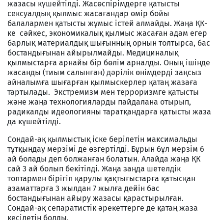
жазасы күшейтілді. Жасөспірімдерге қатысты
сексуалдық қылмыс жасағандар өмір бойы
балалармен қатысты жұмыс істей алмайды. Жаңа ҚК-
ке сәйкес, экономикалық қылмыс жасаған
адам
егер
барлық материалдық шығынның орнын толтырса, бас
бостандығынан айырылмайды. Медициналық
қылмыстарға арнайы бір бөлім арналды. Оның ішінде
жасанды (тиым салынған) дәрілік өнімдерді заңсыз
айналымға шығарған қылмыскерлер қатаң жазаға
тартылады. Экстремизм мен терроризмге қатысты
және жаңа технологияларды пайдалана отырып,
радикалды идеологияны таратқандарға қатысты жаза
да күшейтілді.
Сондай-ақ қылмыстық іске берілетін максимальды
тұтқындау мерзімі де өзгертілді. Бұрын бұл мерзім 6
ай болады деп болжанған болатын. Алайда жаңа ҚК
сай 3 ай болып бекітілді. Жаңа заңда шетелдік
топтармен бірігіп қарулы қақтығыстарға қатысқан
азаматтарға 3 жылдан 7 жылға дейін бас
бостандығынан айыру жазасы қарастырылған.
Сондай-ақ сепаратистік әрекеттерге де қатаң жаза
кесілетін болды.