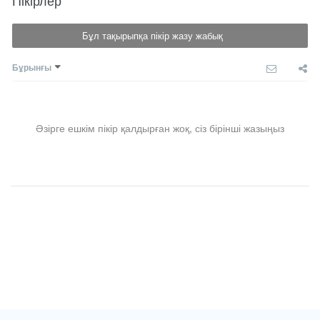
Пікірлер
Бұл тақырыпқа пікір жазу жабық
Бұрынғы
Әзірге ешкім пікір қалдырған жоқ, сіз бірінші жазыңыз