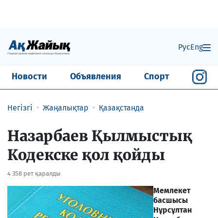
Рус
Eng
Новости
Объявления
Спорт
Негізгі
Жаңалықтар
Қазақстанда
Назарбаев Қылмыстық
Кодекске қол қойды
4 358 рет қаралды
Мемлекет
басшысы
Нұрсұлтан