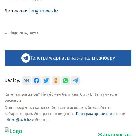
Дереккөз:
tengrinews.kz
4 шілде 2014, 08:53
Телеграм арнасына жаңалық жіберу
Бөлісу:
Қате таптыңыз ба? Тінтуірмен белгілеп, Ctrl + Enter түймесін
басыңыз.
Осы тақырыпқа қатысты бөлісетін жаңалық болса, бізге
хабарласыңыз. Ақпарат пен видеоны
Телеграм арнамызға
және
editor@azh.kz
жіберіңіз.