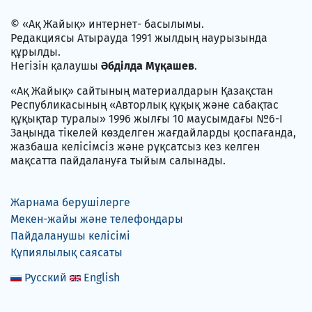
© «Ақ Жайық» интернет- басылымы.
Редакциясы Атырауда 1991 жылдың наурызында
құрылды.
Негізін қалаушы
Әбділда Мұқашев
.
«Ақ Жайық» сайтының материалдарын Қазақстан
Республикасының «Авторлық құқық және сабақтас
құқықтар туралы» 1996 жылғы 10 маусымдағы №6-I
Заңында тікелей көзделген жағдайларды қоспағанда,
жазбаша келісімсіз және рұқсатсыз кез келген
мақсатта пайдалануға тыйым салынады.
Жарнама берушілерге
Мекен-жайы және телефондары
Пайдаланушы келісімі
Құпиялылық саясаты
Русский
English