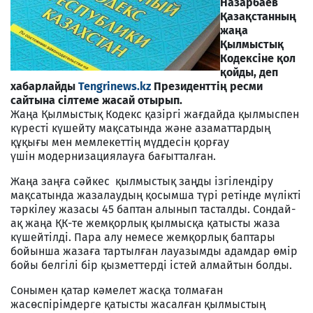
Назарбаев
Қазақстанның
жаңа
Қылмыстық
Кодексіне қол
қойды, деп
хабарлайды
Tengrinews.kz
Президенттің ресми
сайтына сілтеме жасай отырып.
Жаңа Қылмыстық Кодекс қазіргі жағдайда қылмыспен
күресті күшейту мақсатында және азаматтардың
құқығы мен мемлекеттің мүддесін қорғау
үшін модернизациялауға бағытталған.
Жаңа заңға сәйкес қылмыстық заңды ізгілендіру
мақсатында жазалаудың қосымша түрі ретінде мүлікті
тәркілеу жазасы 45 баптан алынып тасталды. Сондай-
ақ жаңа ҚК-те жемқорлық қылмысқа қатысты жаза
күшейтілді. Пара алу немесе жемқорлық баптары
бойынша жазаға тартылған лауазымды адамдар өмір
бойы белгілі бір қызметтерді істей алмайтын болды.
Сонымен қатар кәмелет жасқа толмаған
жасөспірімдерге қатысты жасалған қылмыстың