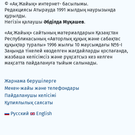
© «Ақ Жайық» интернет- басылымы.
Редакциясы Атырауда 1991 жылдың наурызында
құрылды.
Негізін қалаушы
Әбділда Мұқашев
.
«Ақ Жайық» сайтының материалдарын Қазақстан
Республикасының «Авторлық құқық және сабақтас
құқықтар туралы» 1996 жылғы 10 маусымдағы №6-I
Заңында тікелей көзделген жағдайларды қоспағанда,
жазбаша келісімсіз және рұқсатсыз кез келген
мақсатта пайдалануға тыйым салынады.
Жарнама берушілерге
Мекен-жайы және телефондары
Пайдаланушы келісімі
Құпиялылық саясаты
Русский
English