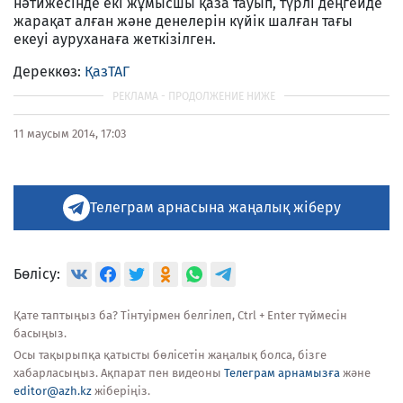
нәтижесінде екі жұмысшы қаза тауып, түрлі деңгейде
жарақат алған және денелерін күйік шалған тағы
екеуі ауруханаға жеткізілген.
Дереккөз:
ҚазТАГ
11 маусым 2014, 17:03
Телеграм арнасына жаңалық жіберу
Бөлісу:
Қате таптыңыз ба? Тінтуірмен белгілеп, Ctrl + Enter түймесін
басыңыз.
Осы тақырыпқа қатысты бөлісетін жаңалық болса, бізге
хабарласыңыз. Ақпарат пен видеоны
Телеграм арнамызға
және
editor@azh.kz
жіберіңіз.