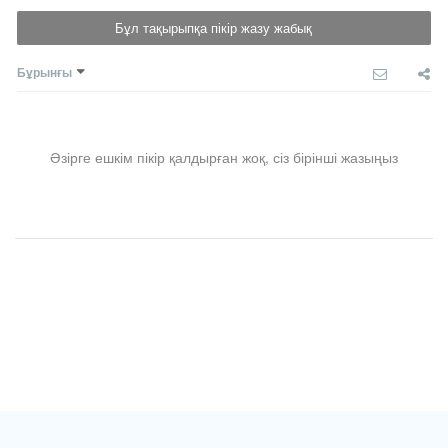
Бұл тақырыпқа пікір жазу жабық
Бұрынғы
Әзірге ешкім пікір қалдырған жоқ, сіз бірінші жазыңыз