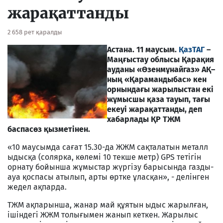
жарақаттанды
2 658 рет қаралды
Астана. 11 маусым.
ҚазТАГ
–
Маңғыстау облысы Қарақия
ауданы «Өзенмұнайгаз» АҚ–
ның «Қарамандыбас» кен
орнындағы жарылыстан екі
жұмысшы қаза тауып, тағы
екеуі жарақаттанды, деп
хабарлады ҚР ТЖМ
баспасөз қызметінен.
«10 маусымда сағат 15.30-да ЖЖМ сақталатын металл
ыдысқа (солярка, көлемі 10 текше метр) GPS тетігін
орнату бойынша жұмыстар жүргізу барысында газды-
ауа қоспасы атылып, арты өртке ұласқан», - делінген
жедел ақпарда.
ТЖМ ақпарынша, жанар май құятын ыдыс жарылған,
ішіндегі ЖЖМ толығымен жанып кеткен. Жарылыс