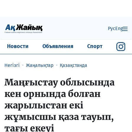
Рус
Eng
Новости
Объявления
Спорт
Негізгі
Жаңалықтар
Қазақстанда
Маңғыстау облысында
кен орнында болған
жарылыстан екі
жұмысшы қаза тауып,
тағы екеуі