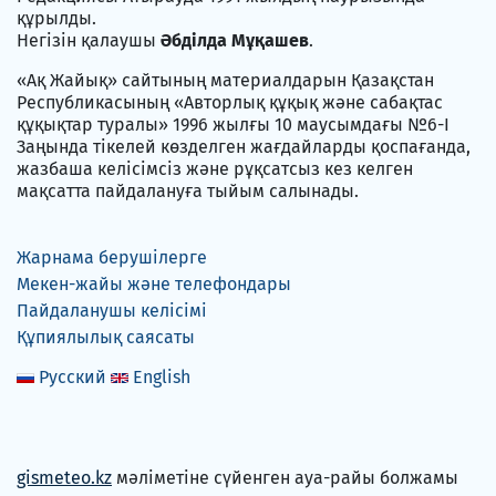
құрылды.
Негізін қалаушы
Әбділда Мұқашев
.
«Ақ Жайық» сайтының материалдарын Қазақстан
Республикасының «Авторлық құқық және сабақтас
құқықтар туралы» 1996 жылғы 10 маусымдағы №6-I
Заңында тікелей көзделген жағдайларды қоспағанда,
жазбаша келісімсіз және рұқсатсыз кез келген
мақсатта пайдалануға тыйым салынады.
Жарнама берушілерге
Мекен-жайы және телефондары
Пайдаланушы келісімі
Құпиялылық саясаты
Русский
English
gismeteo.kz
мәліметіне сүйенген ауа-райы болжамы