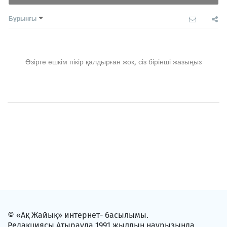
Бұрынғы
Әзірге ешкім пікір қалдырған жоқ, сіз бірінші жазыңыз
© «Ақ Жайық» интернет- басылымы.
Редакциясы Атырауда 1991 жылдың наурызында