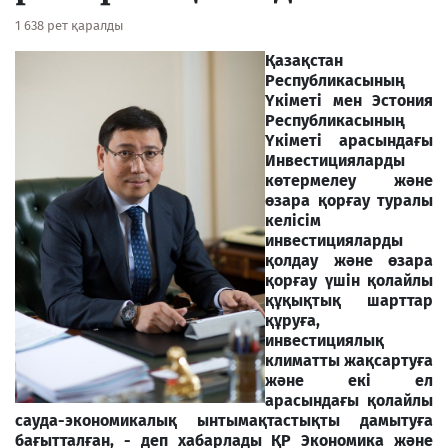
1 638 рет қаралды
Қазақстан
Республикасының
Үкіметі мен Эстония
Республикасының
Үкіметі арасындағы
Инвестицияларды
көтермелеу және
өзара қорғау туралы
келісім
инвестицияларды
қолдау және өзара
қорғау үшін қолайлы
құқықтық шарттар
құруға,
инвестициялық
климатты жақсартуға
және екі ел
арасындағы қолайлы
сауда-экономикалық ынтымақтастықты дамытуға
бағытталған, - деп хабарлады ҚР Экономика және