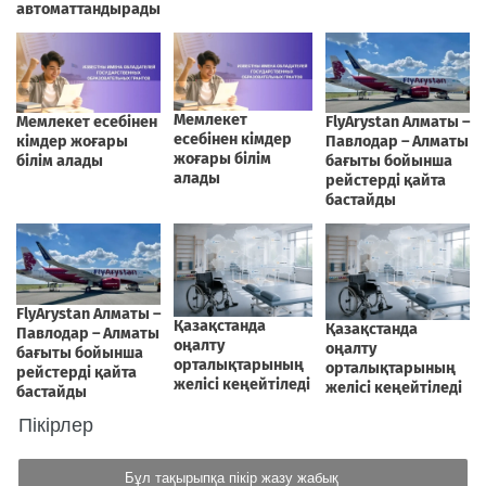
Пікірлер
Бұл тақырыпқа пікір жазу жабық