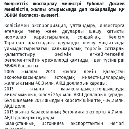
бюджеттік жоспарлау министрі Ерболат Досаев
Мәжілістің жалпы отырысында деп хабарлайды ҚР
ЭБЖМ баспасөз-қызметі.
Келісіммен экспроприация, ұлттандыру, инвесторға
өтемақы төлеу және дауларды шешу қатысты
нормалар қарастырылған, сондай-ақ, Келісім
Тараптар арасындағы дауларды шешу мақсатында
ұйымдастырылатын халықаралық төрелік соттарды
қалыптастыру рәсімін егжей-тегжейлі
регламенттейтін ережелерді қамтиды, - деп түсіндірді
ЭБЖМ басшысы.
2005 жылдан 2013 жылға дейін Қазақстан
экономикасындағы эстондық инвестициялардың
жалпы ағыны 48,3 млн. АҚШ долларын құрады.
2013 жылға қазақстандық-эстондықсауда
айналымының көлемі 34,4 млн. АҚШ долларын құрады,
бұл шамамен 2012 жылдың көрсеткішіне тең - 34,2 млн.
АҚШ долл.
2013 жылға Қазақстанның Эстонияға экспорты 4,7 млн.
АҚШ долларын құрады.
Қазақстанның Эстонияға экспорттайтын негізгі