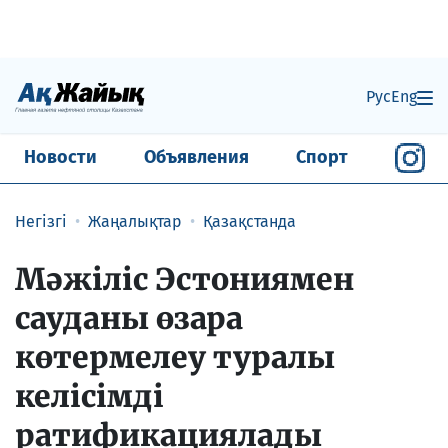
Рус
Eng
Новости
Объявления
Спорт
Негізгі
Жаңалықтар
Қазақстанда
Мәжіліс Эстониямен
сауданы өзара
көтермелеу туралы
келісімді
ратификациялады