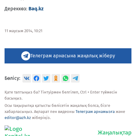
Дереккөз:
Baq.kz
11 маусым 2014, 10:21
Телеграм арнасына жаңалық жіберу
Бөлісу:
Қате таптыңыз ба? Тінтуірмен белгілеп, Ctrl + Enter түймесін
басыңыз.
Осы тақырыпқа қатысты бөлісетін жаңалық болса, бізге
хабарласыңыз. Ақпарат пен видеоны
Телеграм арнамызға
және
editor@azh.kz
жіберіңіз.