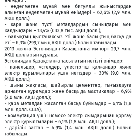
өнімдері:
- өңделмеген мұнай мен битумды жыныстардан
алынған өңделмеген мұнай өнiмдерi – 62,6% (2,9 млн.
АҚШ долл.);
- қара және түсті металдардың сынықтары мен
қалдықтары – 13,4% (633,8 тыс. АҚШ долл.);
- балықтың қылтанақсыз еті және балықтың басқа да
еті – 6,3% (299,7 мың АҚШ долл.) болып табылады.
2013 жылға Эстониядан Қазақстанға импорт 29,7 млн.
АҚШ долларын құрады.
Эстониядан Қазақстанға тасылатын негізгі өнімдер:
- панельдер, үстелдер, үлестіргіш қалғандар және
электр құрылғылары үшін негіздер – 30% (9,0 млн.
АҚШ долл.);
- шыны жақпасы, шайырлы цементтер, тығыздауға
арналған құрамдар және басқа да мастикалар – 6,9%
(2,0 млн. АҚШ долл.);
- қара металдан жасалған басқа бұйымдар – 6,1% (1,8
млн. долл. США);
- коммутация үшін немесе электр сымдарынан қорғау
электр құрылғылары – 6,1% (1,8 млн. АҚШ долл.);
- дәрілік заттар – 4,9% (1,4 млн. АҚШ долл.) болып
табылады.