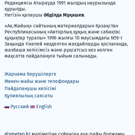
Редакциясы Атырауда 1991 жылдың наурызында
құрылды.
Негізін қалаушы
Әбділда Мұқашев
.
«Ақ Жайық» сайтының материалдарын Қазақстан
Республикасының «Авторлық құқық және сабақтас
құқықтар туралы» 1996 жылғы 10 маусымдағы №6-I
Заңында тікелей көзделген жағдайларды қоспағанда,
жазбаша келісімсіз және рұқсатсыз кез келген
мақсатта пайдалануға тыйым салынады.
Жарнама берушілерге
Мекен-жайы және телефондары
Пайдаланушы келісімі
Құпиялылық саясаты
Русский
English
gismeteo.kz
мәліметіне сүйенген ауа-райы болжамы