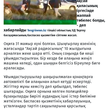
Ақсай
қаласының
іргесінде
жаппай
төбелес болды,
- деп
хабарлайды
Tengrinews.kz
тілшісі облыстық ІІД Тергеу
басқармасының баспасөз қызметіне сілтеме жасап.
Оқиға 31 мамыр күні болған. Шыңғырлау өзенінің
жағасында "Ақсай радиосының" 10 жылдығына
арналған жеке шара өтті. Оның соңында би кеші
ұйымдастырылған. Бір кезде би алаңына жеңіл
машина келеді, одан шыққан белгісіз біреулер биге
араласады.
Ұйымдастырушылар шақырылмаған қонақтарға
автокөлікті би алаңынан алып кетуді ескертеді.
Жігіттер мұны кемсіту деп қабылдап, төбелес
шығарады. Оқиға орнына келген полицейлер
бұзақыларды Бөрілі аудандық ішкі істер бөліміне
жеткізген. Баспасөз қызметінің хабарлауынша,
ұсталғандар тәртіп сақшыларына қарсылық