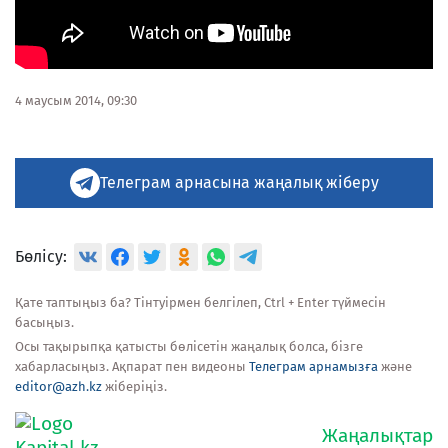
4 маусым 2014, 09:30
Телеграм арнасына жаңалық жіберу
Бөлісу:
Қате таптыңыз ба? Тінтуірмен белгілеп, Ctrl + Enter түймесін
басыңыз.
Осы тақырыпқа қатысты бөлісетін жаңалық болса, бізге
хабарласыңыз. Ақпарат пен видеоны
Телеграм арнамызға
және
editor@azh.kz
жіберіңіз.