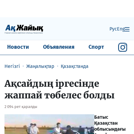
Рус
Eng
Новости
Объявления
Спорт
Негізгі
Жаңалықтар
Қазақстанда
Ақсайдың іргесінде
жаппай төбелес болды
2 094 рет қаралды
Батыс
Қазақстан
облысындағы