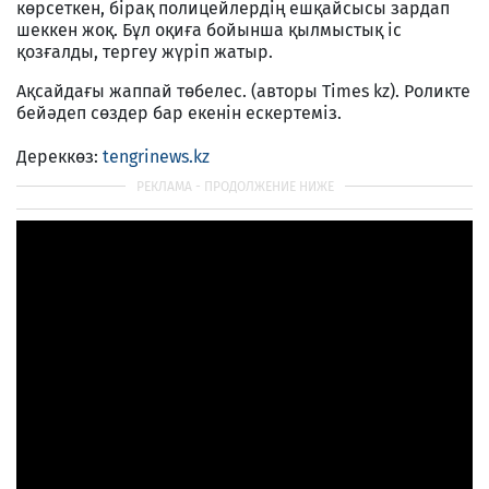
көрсеткен, бірақ полицейлердің ешқайсысы зардап
шеккен жоқ. Бұл оқиға бойынша қылмыстық іс
қозғалды, тергеу жүріп жатыр.
Ақсайдағы жаппай төбелес. (авторы Times kz). Роликте
бейәдеп сөздер бар екенін ескертеміз.
Дереккөз:
tengrinews.kz