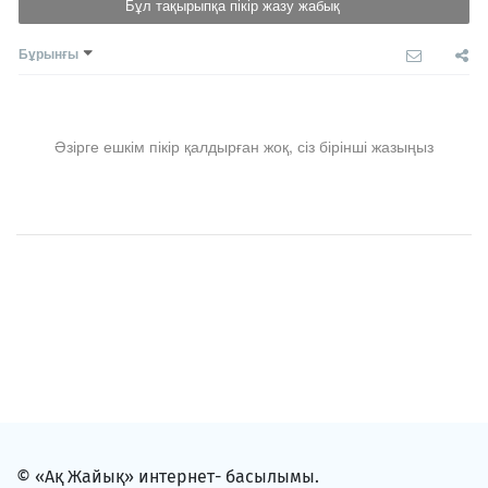
Бұл тақырыпқа пікір жазу жабық
Бұрынғы
Әзірге ешкім пікір қалдырған жоқ, сіз бірінші жазыңыз
© «Ақ Жайық» интернет- басылымы.