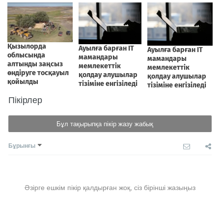
Пікірлер
Бұл тақырыпқа пікір жазу жабық
Бұрынғы
Әзірге ешкім пікір қалдырған жоқ, сіз бірінші жазыңыз