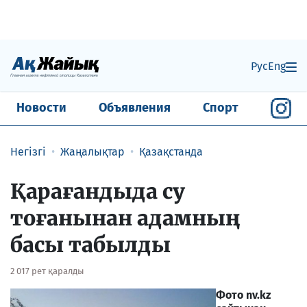
Рус
Eng
Новости
Объявления
Спорт
Негізгі
Жаңалықтар
Қазақстанда
Қарағандыда су
тоғанынан адамның
басы табылды
2 017 рет қаралды
Фото nv.kz