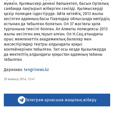
мүмкін. Қылмыскер денені бөлшектеп, басын Орталық
саябаққа лақтырып жіберген секілді. Қылмыскерді
қазір полиция іздестіруде. Айта кетейік, 2013 жылы
кесілген адамның басы Павлодар облысында көпірдің
астынан да табылған болатын. Ол 37 жастағы қала
тұрғынына тиесілі болған. Ал Алматы полициясы 2013
жылы кесілген аяқ тауып алған. Ол Н.Сац атындағы
орыс мемлекеттік академиялық балалар мен
жасөспірімдер театры алдындағы қоқыс
контейнерінен табылған. Тап осы кезде Қызылжарда
да мектептің алдындағы қоқыстан адамның табаны
табылған.
Дереккөз:
tengrinews.kz
29 мамыр 2014, 12:47
Телеграм арнасына жаңалық жіберу