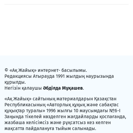
© «Ақ Жайық» интернет- басылымы.
Редакциясы Атырауда 1991 жылдың наурызында
құрылды.
Негізін қалаушы
Әбділда Мұқашев
.
«Ақ Жайық» сайтының материалдарын Қазақстан
Республикасының «Авторлық құқық және сабақтас
құқықтар туралы» 1996 жылғы 10 маусымдағы №6-I
Заңында тікелей көзделген жағдайларды қоспағанда,
жазбаша келісімсіз және рұқсатсыз кез келген
мақсатта пайдалануға тыйым салынады.