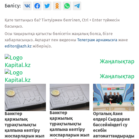
Бөлісу:
Қате таптыңыз ба? Тінтуірмен белгілеп, Ctrl + Enter түймесін
басыңыз.
Осы тақырыпқа қатысты бөлісетін жаңалық болса, бізге
хабарласыңыз. Ақпарат пен видеоны
Телеграм арнамызға
және
editor@azh.kz
жіберіңіз.