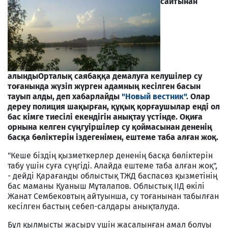
сайтынан
алынды
Орталық саябаққа демалуға келушілер су
тоғанында жүзіп жүрген адамның кесілген басын
тауып алды, деп хабарлайды
"Новый вестник"
. Олар
дереу полиция шақырған, құқық қорғаушылар енді ол
бас кімге тиесілі екендігін анықтау үстінде. Оқиға
орнына келген сүңгуіршілер су қоймасынан дененің
басқа бөліктерін іздегенімен, ештеме таба алған жоқ.
"Кеше біздің қызметкерлер дененің басқа бөліктерін
табу үшін суға сүңгіді. Алайда ештеме таба алған жоқ",
- дейді Қарағанды облыстық ТЖД баспасөз қызметінің
бас маманы Қуаныш Мұталапов. Облыстық ІІД өкілі
Жанат Сембековтың айтуынша, су тоғанынан табылған
кесілген бастың себеп-салдары анықталуда.
Бұл қылмысты жасыру үшін жасалынған амал болуы