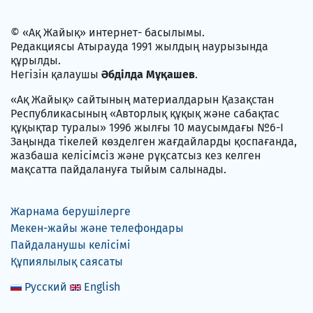
© «Ақ Жайық» интернет- басылымы.
Редакциясы Атырауда 1991 жылдың наурызында
құрылды.
Негізін қалаушы
Әбділда Мұқашев
.
«Ақ Жайық» сайтының материалдарын Қазақстан
Республикасының «Авторлық құқық және сабақтас
құқықтар туралы» 1996 жылғы 10 маусымдағы №6-I
Заңында тікелей көзделген жағдайларды қоспағанда,
жазбаша келісімсіз және рұқсатсыз кез келген
мақсатта пайдалануға тыйым салынады.
Жарнама берушілерге
Мекен-жайы және телефондары
Пайдаланушы келісімі
Құпиялылық саясаты
Русский
English