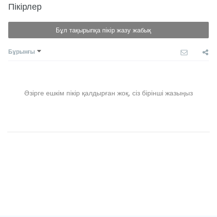
Пікірлер
Бұл тақырыпқа пікір жазу жабық
Бұрынғы
Әзірге ешкім пікір қалдырған жоқ, сіз бірінші жазыңыз