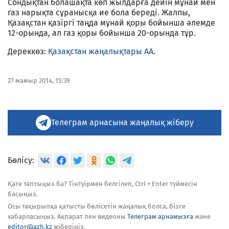
Сондықтан болашақта көп жылдарға дейін мұнай мен
газ нарықта сұранысқа ие бола береді. Жалпы,
Қазақстан қазіргі таңда мұнай қоры бойынша әлемде
12-орында, ал газ қоры бойынша 20-орында тұр.
Дереккөз:
Қазақстан жаңалықтары АА.
27 мамыр 2014, 15:39
Телеграм арнасына жаңалық жіберу
Бөлісу:
Қате таптыңыз ба? Тінтуірмен белгілеп, Ctrl + Enter түймесін
басыңыз.
Осы тақырыпқа қатысты бөлісетін жаңалық болса, бізге
хабарласыңыз. Ақпарат пен видеоны
Телеграм арнамызға
және
editor@azh.kz
жіберіңіз.