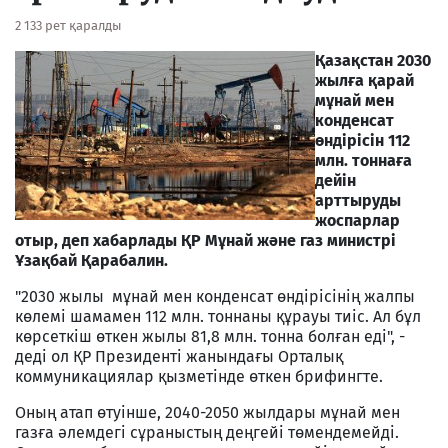
2 133 рет қаралды
Қазақстан 2030
жылға қарай
мұнай мен
конденсат
өндірісін 112
млн. тоннаға
дейін
арттыруды
жоспарлар
отыр, деп хабарлады ҚР Мұнай және
газ
министрі
Ұзақбай Қарабалин.
"2030 жылы мұнай мен конденсат өндірісінің жалпы
көлемі шамамен 112 млн. тоннаны құрауы тиіс. Ал бұл
көрсеткіш өткен жылы 81,8 млн. тонна болған еді", -
деді ол ҚР Президенті жанындағы Орталық
коммуникациялар қызметінде өткен брифингте.
Оның атап өтуінше, 2040-2050 жылдары мұнай мен
газға әлемдегі сұраныстың деңгейі төмендемейді.