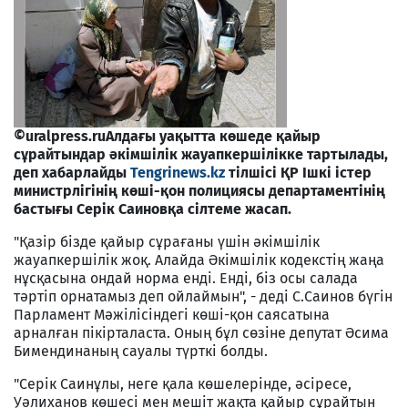
©uralpress.ru
Алдағы уақытта көшеде қайыр
сұрайтындар әкімшілік жауапкершілікке тартылады,
деп хабарлайды
Tengrinews.kz
тілшісі ҚР Ішкі істер
министрлігінің көші-қон полициясы департаментінің
бастығы Серік Саиновқа сілтеме жасап.
"Қазір бізде қайыр сұрағаны үшін әкімшілік
жауапкершілік жоқ. Алайда Әкімшілік кодекстің жаңа
нұсқасына ондай норма енді. Енді, біз осы салада
тәртіп орнатамыз деп ойлаймын", - деді С.Саинов бүгін
Парламент Мәжілісіндегі көші-қон саясатына
арналған пікірталаста. Оның бұл сөзіне депутат Әсима
Бимендинаның сауалы түрткі болды.
"Серік Саинұлы, неге қала көшелерінде, әсіресе,
Уәлиханов көшесі мен мешіт жақта қайыр сұрайтын