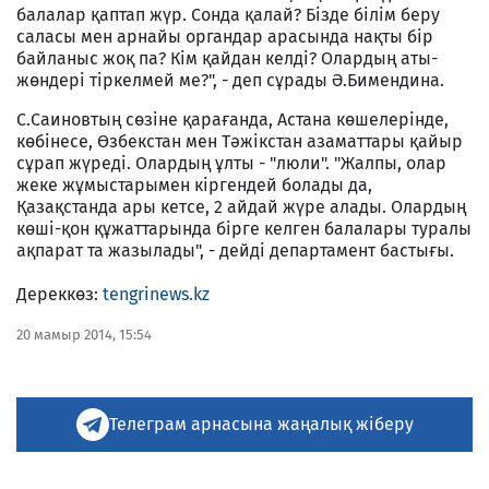
балалар қаптап жүр. Сонда қалай? Бізде білім беру
саласы мен арнайы органдар арасында нақты бір
байланыс жоқ па? Кім қайдан келді? Олардың аты-
жөндері тіркелмей ме?", - деп сұрады Ә.Бимендина.
С.Саиновтың сөзіне қарағанда, Астана көшелерінде,
көбінесе, Өзбекстан мен Тәжікстан азаматтары қайыр
сұрап жүреді. Олардың ұлты - "люли". "Жалпы, олар
жеке жұмыстарымен кіргендей болады да,
Қазақстанда ары кетсе, 2 айдай жүре алады. Олардың
көші-қон құжаттарында бірге келген балалары туралы
ақпарат та жазылады", - дейді департамент бастығы.
Дереккөз:
tengrinews.kz
20 мамыр 2014, 15:54
Телеграм арнасына жаңалық жіберу