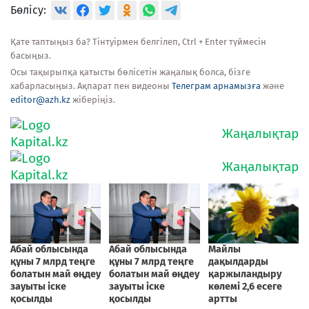
Бөлісу:
Қате таптыңыз ба? Тінтуірмен белгілеп, Ctrl + Enter түймесін
басыңыз.
Осы тақырыпқа қатысты бөлісетін жаңалық болса, бізге
хабарласыңыз. Ақпарат пен видеоны
Телеграм арнамызға
және
editor@azh.kz
жіберіңіз.