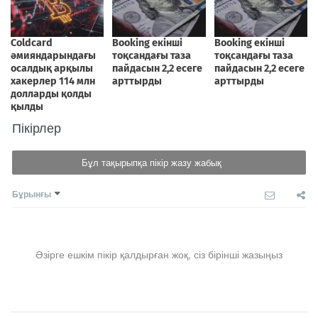
Пікірлер
Бұл тақырыпқа пікір жазу жабық
Бұрынғы
Әзірге ешкім пікір қалдырған жоқ, сіз бірінші жазыңыз