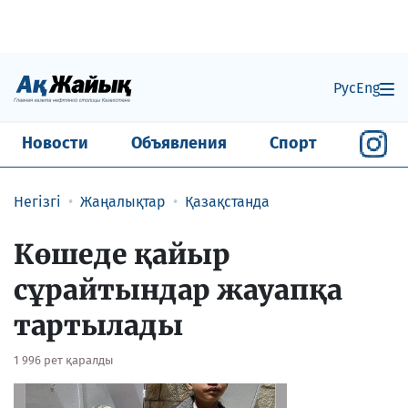
Рус
Eng
Новости
Объявления
Спорт
Негізгі
Жаңалықтар
Қазақстанда
Көшеде қайыр
сұрайтындар жауапқа
тартылады
1 996 рет қаралды