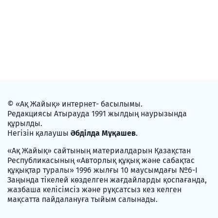
© «Ақ Жайық» интернет- басылымы.
Редакциясы Атырауда 1991 жылдың наурызында
құрылды.
Негізін қалаушы
Әбділда Мұқашев
.
«Ақ Жайық» сайтының материалдарын Қазақстан
Республикасының «Авторлық құқық және сабақтас
құқықтар туралы» 1996 жылғы 10 маусымдағы №6-I
Заңында тікелей көзделген жағдайларды қоспағанда,
жазбаша келісімсіз және рұқсатсыз кез келген
мақсатта пайдалануға тыйым салынады.