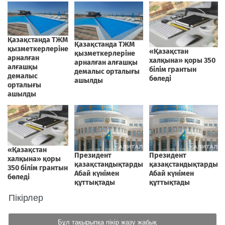
Пікірлер
Бұл тақырыпқа пікір жазу жабық