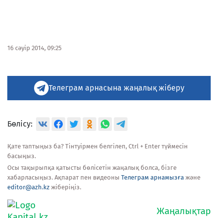
16 сәуір 2014, 09:25
Телеграм арнасына жаңалық жіберу
Бөлісу:
Қате таптыңыз ба? Тінтуірмен белгілеп, Ctrl + Enter түймесін
басыңыз.
Осы тақырыпқа қатысты бөлісетін жаңалық болса, бізге
хабарласыңыз. Ақпарат пен видеоны
Телеграм арнамызға
және
editor@azh.kz
жіберіңіз.