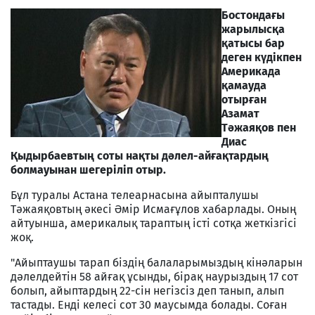
Бостондағы
жарылысқа
қатысы бар
деген күдікпен
Америкада
қамауда
отырған
Азамат
Тәжаяқов пен
Диас
Қыдырбаевтың соты нақты дәлел-айғақтардың
болмауынан шегеріліп отыр.
Бұл туралы Астана телеарнасына айыпталушы
Тәжаяқовтың әкесі Әмір Исмағұлов хабарлады. Оның
айтуынша, америкалық тараптың істі сотқа жеткізгісі
жоқ.
"Айыптаушы тарап біздің балаларымыздың кінәларын
дәлелдейтін 58 айғақ ұсынды, бірақ наурыздың 17 сот
болып, айыптардың 22-сін негізсіз деп танып, алып
тастады. Енді келесі сот 30 маусымда болады. Соған