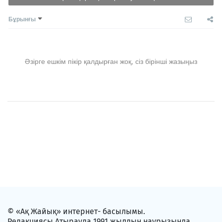
Бұрынғы
Әзірге ешкім пікір қалдырған жоқ, сіз бірінші жазыңыз
© «Ақ Жайық» интернет- басылымы.
Редакциясы Атырауда 1991 жылдың наурызында