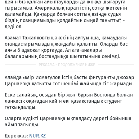
дейін біз қалған айыптауларды да жоққа шығаруға
тырысамыз. Америкалық тарап істің сотқа жеткенін
қаламайды. Қаңтарда болған соттың өзінде судья
біздің позициямызды қолдайтын сыңай танытты", -
деді ол.
Азамат Тажаяқовтың әкесінің айтуынша, қамаудағы
отандастарымыздың жағдайы қалыпты. Оларды бас
аяғы 6 адвокат қорғауда. Ал ата-аналары
балаларының бостандыққа шығатынына сенімді.
Алайда Әмір Исмағұлов істің басты фигуранты Джохар
Царнаевқа қатысты сот шешімі жайында тіс жармады.
Еске салайық, осыдан бір жыл бұрын Бостонда болған
лаңкесік оқиғадан кейін екі қазақстандық студент
тұтқындалды.
Оларға күдікті Царнаевқа ықпалдасу дерегі бойынша
айып тағылды.
Дереккөз:
NUR.KZ