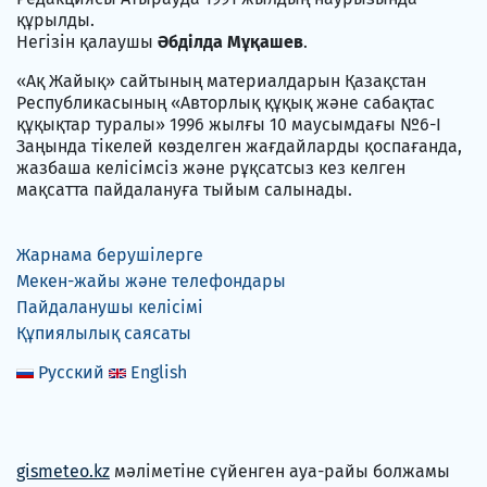
құрылды.
Негізін қалаушы
Әбділда Мұқашев
.
«Ақ Жайық» сайтының материалдарын Қазақстан
Республикасының «Авторлық құқық және сабақтас
құқықтар туралы» 1996 жылғы 10 маусымдағы №6-I
Заңында тікелей көзделген жағдайларды қоспағанда,
жазбаша келісімсіз және рұқсатсыз кез келген
мақсатта пайдалануға тыйым салынады.
Жарнама берушілерге
Мекен-жайы және телефондары
Пайдаланушы келісімі
Құпиялылық саясаты
Русский
English
gismeteo.kz
мәліметіне сүйенген ауа-райы болжамы