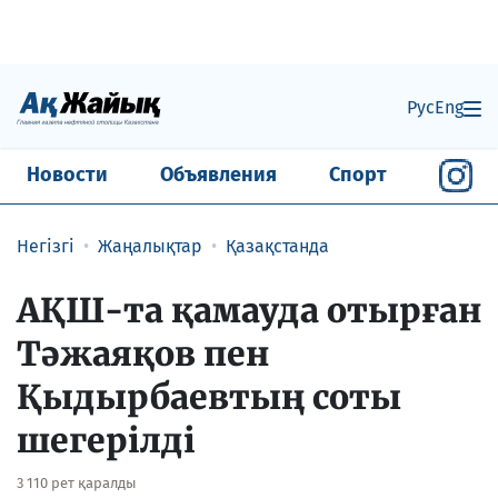
Рус
Eng
Новости
Объявления
Спорт
Негізгі
Жаңалықтар
Қазақстанда
АҚШ-та қамауда отырған
Тәжаяқов пен
Қыдырбаевтың соты
шегерілді
3 110 рет қаралды