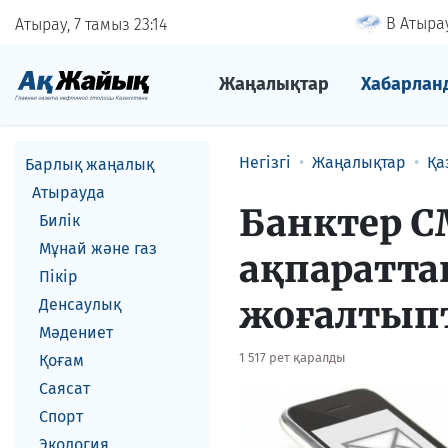
В Атырау
Атырау, 7 тамыз
23
14
Жаңалықтар
Хабарлан
Негізгі
Жаңалықтар
Қа
Барлық жаңалық
Атырауда
Банктер С
Билік
Мұнай және газ
ақпараттан
Пікір
жоғалтып
Денсаулық
Мәдениет
1 517 рет қаралды
Қоғам
Саясат
Спорт
Экология