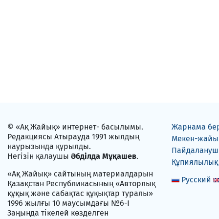
© «Ақ Жайық» интернет- басылымы.
Жарнама бе
Редакциясы Атырауда 1991 жылдың
Мекен-жайы
наурызында құрылды.
Пайдаланушы
Негізін қалаушы
Әбділда Мұқашев
.
Құпиялылық
«Ақ Жайық» сайтының материалдарын
Русский
Қазақстан Республикасының «Авторлық
құқық және сабақтас құқықтар туралы»
1996 жылғы 10 маусымдағы №6-I
Заңында тікелей көзделген