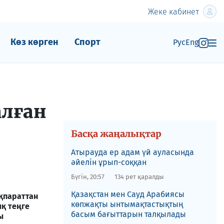
Жеке кабинет
Көз көрген
Спорт
Рус
Eng
алған
Басқа жаңалықтар
Атырауда ер адам үй ауласында
әйелін ұрып-соққан
Бүгін, 20:57
134 рет қаралды
Қазақстан мен Сауд Арабиясы
қпараттан
көпжақты ынтымақтастықтың
қ теңге
басым бағыттарын талқылады
ы