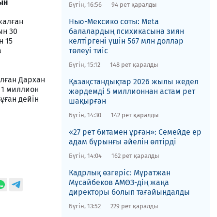
ын
Бүгін, 16:56
94 рет қаралды
жалған
Нью-Мексико соты​: Meta
ын 30
балалардың психикасына зиян
н 15
келтіргені үшін 567 млн доллар
а
төлеуі тиіс
Бүгін, 15:12
148 рет қаралды
алған Дархан
Қазақстандықтар 2026 жылы жедел
 1 миллион
жәрдемді 5 миллионнан астам рет
Бұған дейін
шақырған
Бүгін, 14:30
142 рет қаралды
«27 рет битамен ұрған»: Семейде ер
адам бұрынғы әйелін өлтірді
Бүгін, 14:04
162 рет қаралды
Кадрлық өзгеріс: Мұратжан
Мұсайбеков АМӨЗ-дің жаңа
директоры болып ​тағайындалды
Бүгін, 13:52
229 рет қаралды