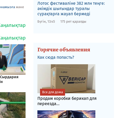
Лотос фестиваліне​ 382 млн теңге:
рнамызға
және
әкімдік шығындар туралы
сүрақтарға жауап бермеді
Бүгін, 13:45
175 рет қаралды
Горячие объявления
Как сюда попасть?
Все для дома
Продам коробки берикап для
переезда...