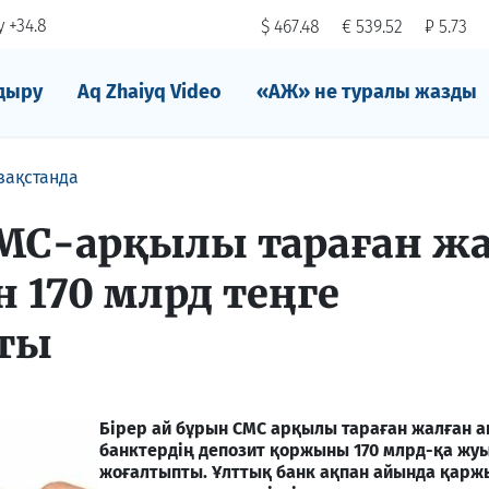
 +34.8
$ 467.48
€ 539.52
₽ 5.73
дыру
Aq Zhaiyq Video
«АЖ» не туралы жазды
зақстанда
МС-арқылы тараған ж
 170 млрд теңге
ты
Бірер ай бұрын СМС арқылы тараған жалған а
банктердің депозит қоржыны 170 млрд-қа жуы
жоғалтыпты. Ұлттық банк ақпан айында қарж