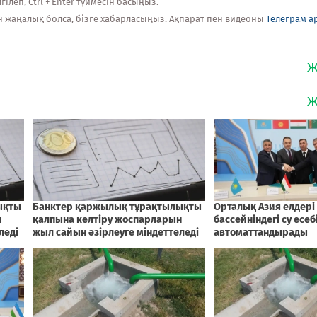
ілеп, Ctrl + Enter түймесін басыңыз.
н жаңалық болса, бізге хабарласыңыз. Ақпарат пен видеоны
Телеграм а