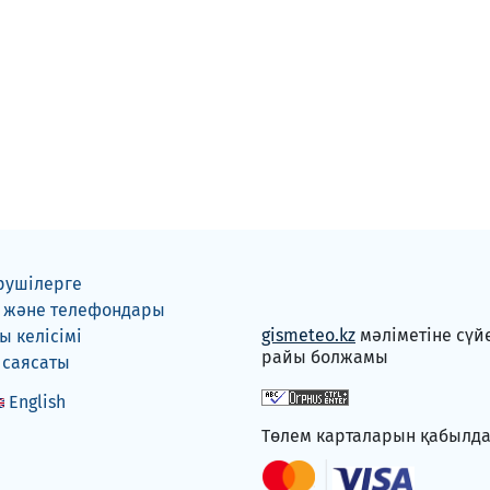
рушілерге
 және телефондары
gismeteo.kz
мәліметіне сүй
 келісімі
райы болжамы
 саясаты
English
Төлем карталарын қабылд