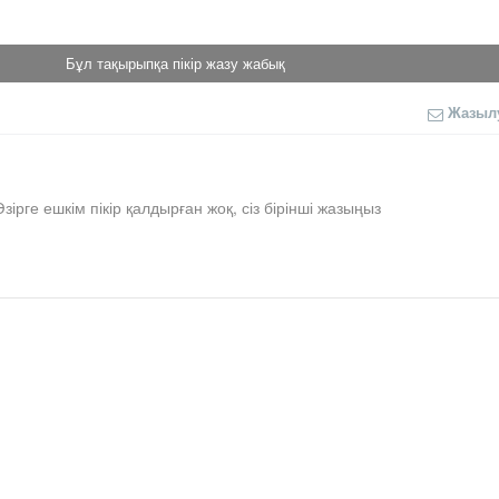
Бұл тақырыпқа пікір жазу жабық
Жазыл
Әзірге ешкім пікір қалдырған жоқ, сіз бірінші жазыңыз