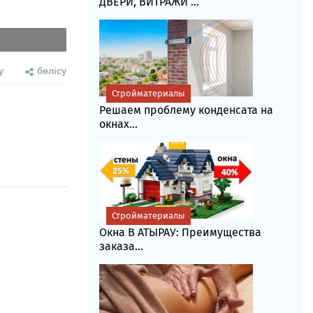
ДВЕРИ, ВИТРАЖИ ...
у
бөлісу
Стройматериалы
Решаем проблему конденсата на
окнах...
Стройматериалы
Окна В АТЫРАУ: Преимущества
заказа...