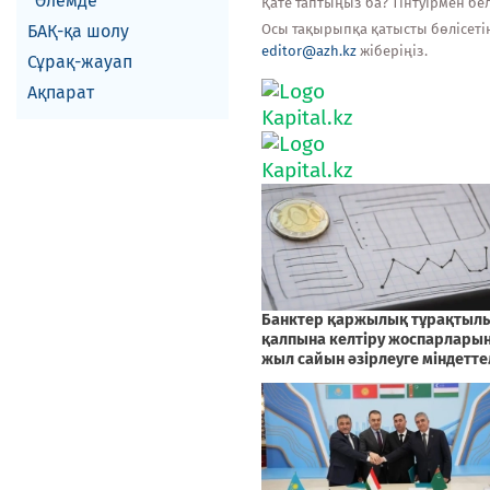
Әлемде
Қате таптыңыз ба? Тінтуірмен белг
БАҚ-қа шолу
Осы тақырыпқа қатысты бөлісеті
editor@azh.kz
жіберіңіз.
Сұрақ-жауап
Ақпарат