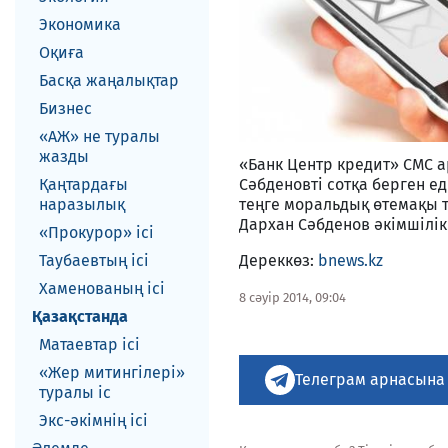
Экономика
Оқиға
Басқа жаңалықтар
Бизнес
«АЖ» не туралы
жазды
«Банк Центр кредит» СМС 
Қаңтардағы
Сәбденовті сотқа берген е
наразылық
теңге моральдық өтемақы тө
Дархан Сәбденов әкімшілік
«Прокурор» ісі
Таубаевтың ісі
Дереккөз:
bnews.kz
Хаменованың ісі
8 сәуір 2014, 09:04
Қазақстанда
Матаевтар ici
«Жер митингілері»
Телеграм арнасына
туралы іс
Экс-әкiмнiң iсi