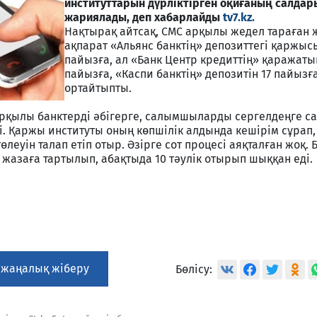
институттарын дүрліктірген оқиғаның салдар
жариялады, деп хабарлайды
tv7.kz.
Нақтырақ айтсақ, СМС арқылы жедел тараған 
ақпарат «Альянс банктің» депозиттегі қаржыс
пайызға, ал «Банк Центр кредиттің» қаражаты
пайызға, «Каспи банктің» депозитін 17 пайызғ
ортайтыпты.
арқылы банктерді әбігерге, салымшыларды сергелдеңге с
ді. Қаржы институты оның көпшілік алдында кешірім сұрап,
леуін талап етіп отыр. Әзірге сот процесі аяқталған жоқ. 
 жазаға тартылып, абақтыда 10 тәулік отырып шыққан еді.
 жаңалық жіберу
Бөлісу: