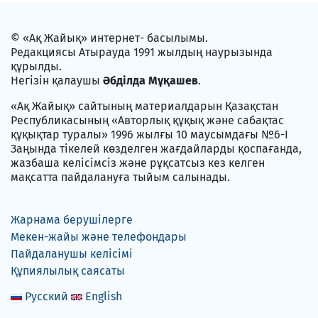
© «Ақ Жайық» интернет- басылымы.
Редакциясы Атырауда 1991 жылдың наурызында
құрылды.
Негізін қалаушы
Әбділда Мұқашев
.
«Ақ Жайық» сайтының материалдарын Қазақстан
Республикасының «Авторлық құқық және сабақтас
құқықтар туралы» 1996 жылғы 10 маусымдағы №6-I
Заңында тікелей көзделген жағдайларды қоспағанда,
жазбаша келісімсіз және рұқсатсыз кез келген
мақсатта пайдалануға тыйым салынады.
Жарнама берушілерге
Мекен-жайы және телефондары
Пайдаланушы келісімі
Құпиялылық саясаты
Русский
English