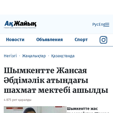
Рус
Eng
Новости
Объявления
Спорт
Негізгі
Жаңалықтар
Қазақстанда
Шымкентте Жансая
Әбдімәлік атындағы
шахмат мектебі ашылды
4 875 рет қаралды
Шымкентте жас