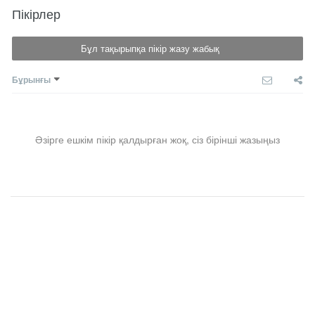
Пікірлер
Бұл тақырыпқа пікір жазу жабық
Бұрынғы
Әзірге ешкім пікір қалдырған жоқ, сіз бірінші жазыңыз