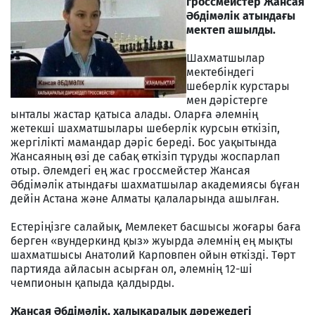
гроссмейстер Жансая
Әбдімәлік атындағы
мектеп ашылды.
Шахматшылар
мектебіндегі
шеберлік курстары
мен дәрістерге
ынталы жастар қатыса алады. Оларға әлемнің
жетекші шахматшылары шеберлік курсын өткізіп,
жергілікті мамандар дәріс береді. Бос уақытында
Жансаяның өзі де сабақ өткізіп тұруды жоспарлап
отыр. Әлемдегі ең жас гроссмейстер Жансая
Әбдімәлік атындағы шахматшылар академиясы бұған
дейін Астана және Алматы қалаларында ашылған.
Естеріңізге салайық, Мемлекет басшысы жоғары баға
берген «вундеркинд қыз» жуырда әлемнің ең мықты
шахматшысы Анатолий Карповпен ойын өткізді. Төрт
партияда айласын асырған ол, әлемнің 12-ші
чемпионын қапыда қалдырды.
Жансая Әбдімәлік, халықаралық дәрежедегі