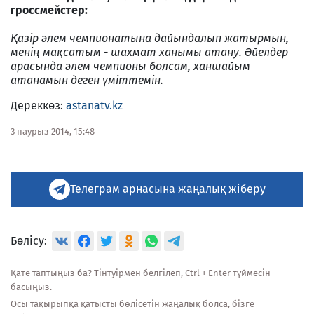
гроссмейстер:
Қазір әлем чемпионатына дайындалып жатырмын,
менің мақсатым - шахмат ханымы атану.
Әйелдер
арасында әлем чемпионы болсам, ханшайым
атанамын деген үміттемін.
Дереккөз:
astanatv.kz
3 наурыз 2014, 15:48
Телеграм арнасына жаңалық жіберу
Бөлісу:
Қате таптыңыз ба? Тінтуірмен белгілеп, Ctrl + Enter түймесін
басыңыз.
Осы тақырыпқа қатысты бөлісетін жаңалық болса, бізге