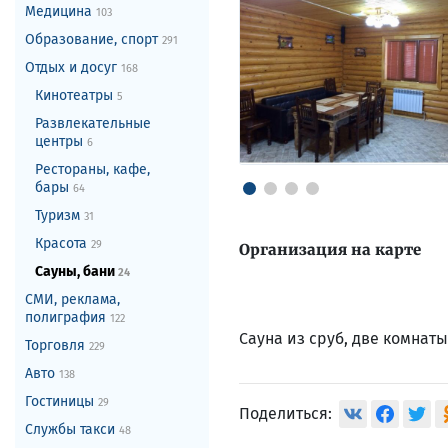
Медицина
103
Образование, спорт
291
Отдых и досуг
168
Кинотеатры
5
Развлекательные
центры
6
Рестораны, кафе,
бары
64
Туризм
31
Красота
29
Организация на карте
Сауны, бани
24
СМИ, реклама,
полиграфия
122
Сауна из сруб, две комнаты
Торговля
229
Авто
138
Гостиницы
29
Поделиться:
Службы такси
48