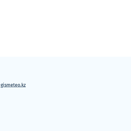
м
gismeteo.kz