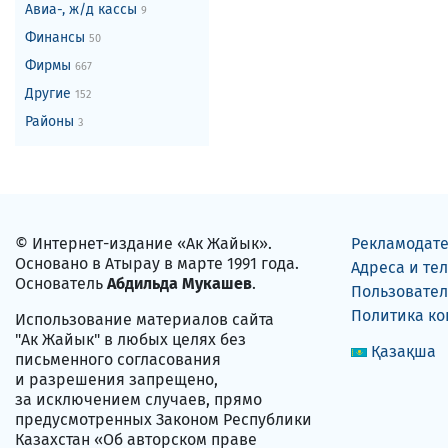
Авиа-, ж/д кассы
9
Финансы
50
Фирмы
667
Другие
152
Районы
3
© Интернет-издание «Ак Жайык».
Рекламодат
Основано в Атырау в марте 1991 года.
Адреса и те
Основатель
Абдильда Мукашев
.
Пользовател
Политика к
Использование материалов сайта
"Ак Жайык" в любых целях без
Қазақша
письменного согласования
и разрешения запрещено,
за исключением случаев, прямо
предусмотренных Законом Республики
Казахстан «Об авторском праве