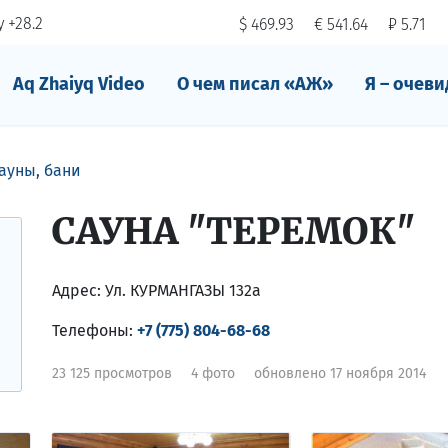
 +28.2
$ 469.93
€ 541.64
₽ 5.71
Aq Zhaiyq Video
О чем писал «АЖ»
Я – очеви
ауны, бани
САУНА "ТЕРЕМОК"
Адрес:
Ул. КУРМАНГАЗЫ 132а
Телефоны:
+7 (775) 804-68-68
23 125 просмотров
4 фото
обновлено 17 ноября 2014