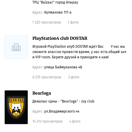
ТРЦ "Baizaar" город Атырау
Адрес:
Кулманова 111-а
7 325 просмотров
1 фото
PlayStation4 club DOSTAR
Игровой PlayStation клуб DOSTAR ждёт Вас ⠀⠀ У нас вы
сможете классно провести время, у нас есть общий зал
и VIP room. Берите друзей и приходите к нам!
Адрес:
улица Баймуханова 48
6 235 просмотров
3 фото
Bearloga
Демалыс орны - "Bearloga" - Joy club
Адрес:
ул.Владимирского 44
14 213 просмотров
4 фото