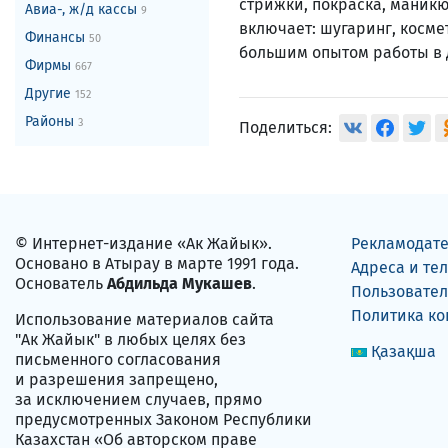
стрижки, покраска, маник
Авиа-, ж/д кассы
9
включает: шугаринг, косме
Финансы
50
большим опытом работы в 
Фирмы
667
Другие
152
Районы
3
Поделиться:
© Интернет-издание «Ак Жайык».
Рекламодат
Основано в Атырау в марте 1991 года.
Адреса и те
Основатель
Абдильда Мукашев
.
Пользовател
Политика к
Использование материалов сайта
"Ак Жайык" в любых целях без
Қазақша
письменного согласования
и разрешения запрещено,
за исключением случаев, прямо
предусмотренных Законом Республики
Казахстан «Об авторском праве