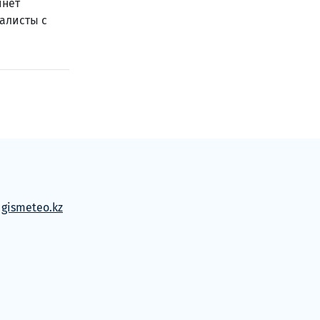
инет
иалисты с
м
gismeteo.kz