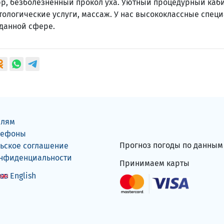
юр, безболезненный прокол уха. Уютный процедурный каб
тологические услуги, массаж. У нас высококлассные спец
данной сфере.
елям
лефоны
Прогноз погоды по данны
ьское соглашение
онфиденциальности
Принимаем карты
English