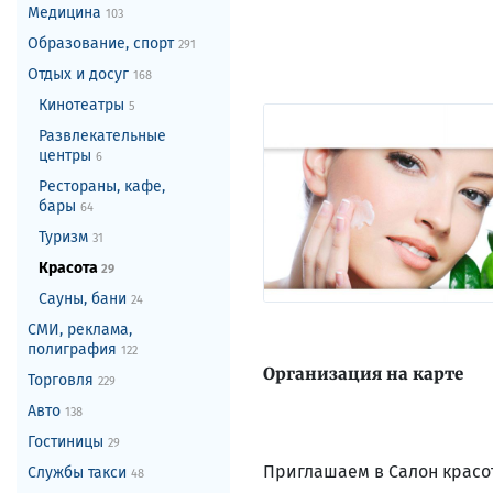
Медицина
103
Образование, спорт
291
Отдых и досуг
168
Кинотеатры
5
Развлекательные
центры
6
Рестораны, кафе,
бары
64
Туризм
31
Красота
29
Сауны, бани
24
СМИ, реклама,
полиграфия
122
Организация на карте
Торговля
229
Авто
138
Гостиницы
29
Приглашаем в Салон красот
Службы такси
48