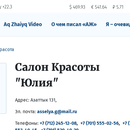
 +22.3
$ 469.93
€ 541.64
₽ 5.71
Aq Zhaiyq Video
О чем писал «АЖ»
Я – очеви
расота
Салон Красоты
"Юлия"
Адрес:
Азаттык 131,
Эл. почта:
asselya.g@mail.ru
Телефоны:
+7 (712) 245-12-08
,
+7 (701) 555-02-56
,
+7 