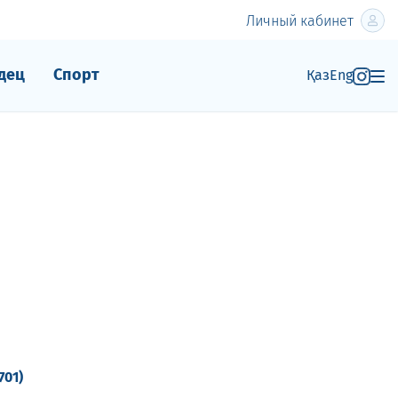
Личный кабинет
дец
Спорт
Қаз
Eng
(701)