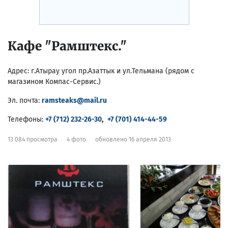
Кафе "Рамштекс."
Адрес:
г.Атырау угол пр.Азаттык и ул.Тельмана (рядом с
магазином Компас-Сервис.)
Эл. почта:
ramsteaks@mail.ru
Телефоны:
+7 (712) 232-26-30
,
+7 (701) 414-44-59
13 084 просмотра
4 фото
обновлено 16 апреля 2013