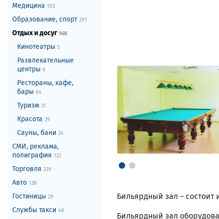
Медицина
103
Образование, спорт
291
Отдых и досуг
168
Кинотеатры
5
Развлекательные
центры
6
Рестораны, кафе,
бары
64
Туризм
31
Красота
29
Сауны, бани
24
СМИ, реклама,
полиграфия
122
Торговля
229
Авто
138
Бильярдный зал – состоит 
Гостиницы
29
Службы такси
48
Бильярдный зал оборудова