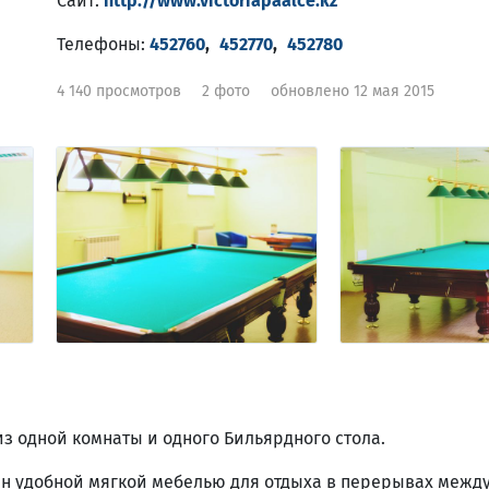
Сайт:
http://www.victoriapaalce.kz
Телефоны:
452760
,
452770
,
452780
4 140 просмотров
2 фото
обновлено 12 мая 2015
из одной комнаты и одного Бильярдного стола.
н удобной мягкой мебелью для отдыха в перерывах между