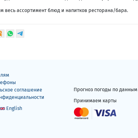
ам весь ассортимент блюд и напитков ресторана/бара.
елям
лефоны
Прогноз погоды по данны
ьское соглашение
онфиденциальности
Принимаем карты
English