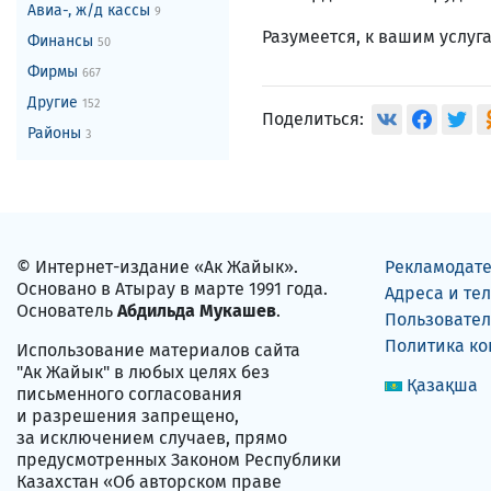
Авиа-, ж/д кассы
9
Разумеется, к вашим услуг
Финансы
50
Фирмы
667
Другие
152
Поделиться:
Районы
3
© Интернет-издание «Ак Жайык».
Рекламодат
Основано в Атырау в марте 1991 года.
Адреса и те
Основатель
Абдильда Мукашев
.
Пользовател
Политика к
Использование материалов сайта
"Ак Жайык" в любых целях без
Қазақша
письменного согласования
и разрешения запрещено,
за исключением случаев, прямо
предусмотренных Законом Республики
Казахстан «Об авторском праве