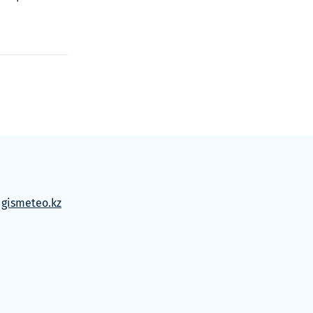
м
gismeteo.kz