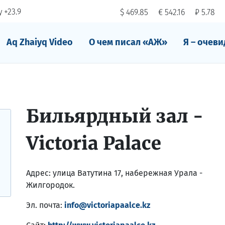
 +23.9
$ 469.85
€ 542.16
₽ 5.78
Aq Zhaiyq Video
О чем писал «АЖ»
Я – очеви
Бильярдный зал -
Victoria Palace
Адрес:
улица Ватутина 17, набережная Урала -
Жилгородок.
Эл. почта:
info@victoriapaalce.kz