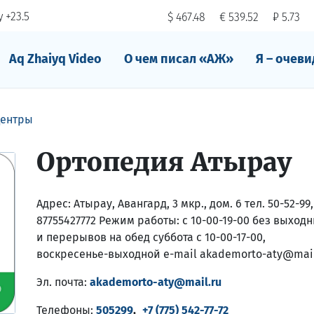
 +23.5
$ 467.48
€ 539.52
₽ 5.73
Aq Zhaiyq Video
О чем писал «АЖ»
Я – очеви
ентры
Ортопедия Атырау
Адрес:
Атырау, Авангард, 3 мкр., дом. 6 тел. 50-52-99,
87755427772 Режим работы: с 10-00-19-00 без выход
и перерывов на обед суббота с 10-00-17-00,
воскресенье-выходной e-mail akademorto-aty@mail
Эл. почта:
akademorto-aty@mail.ru
Телефоны:
505299
,
+7 (775) 542-77-72