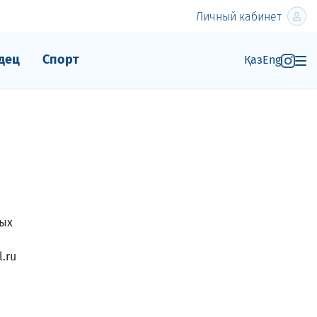
Личный кабинет
дец
Спорт
Қаз
Eng
ных
.ru