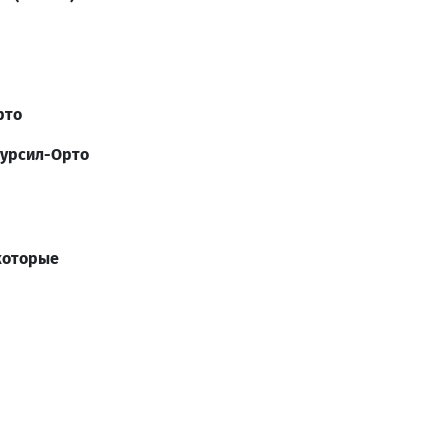
рто
сурсил-Орто
которые