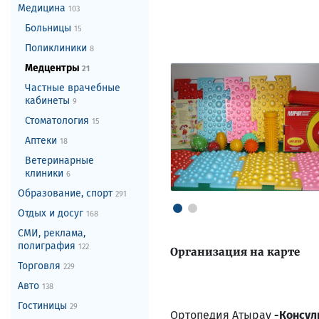
Медицина
103
Больницы
15
Поликлиники
8
Медцентры
21
Частные врачебные
кабинеты
9
Стоматология
15
Аптеки
18
Ветеринарные
клиники
6
Образование, спорт
291
Отдых и досуг
168
СМИ, реклама,
полиграфия
122
Организация на карте
Торговля
229
Авто
138
Гостиницы
29
Ортопедия Атырау
-
Консул