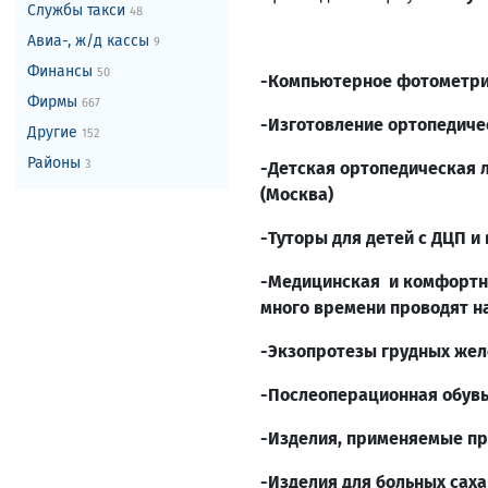
Службы такси
48
Авиа-, ж/д кассы
9
Финансы
50
-Компьютерное фотометрич
Фирмы
667
-Изготовление ортопедичес
Другие
152
Районы
3
-Детская ортопедическая 
(Москва)
-Туторы для детей с ДЦП и
-Медицинская и комфортна
много времени проводят на
-Экзопротезы грудных желе
-Послеоперационная обув
-Изделия, применяемые пр
-Изделия для больных сах