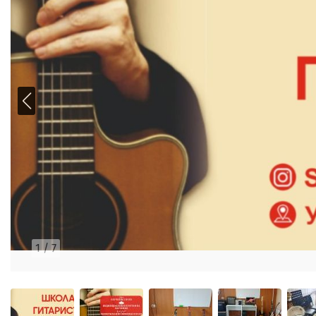
1
/
7