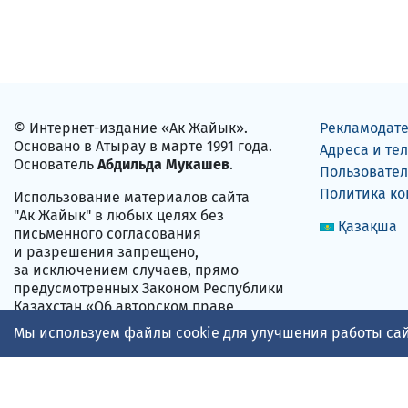
© Интернет-издание «Ак Жайык».
Рекламодат
Основано в Атырау в марте 1991 года.
Адреса и те
Основатель
Абдильда Мукашев
.
Пользовател
Политика к
Использование материалов сайта
"Ак Жайык" в любых целях без
Қазақша
письменного согласования
и разрешения запрещено,
за исключением случаев, прямо
предусмотренных Законом Республики
Казахстан «Об авторском праве
и смежных правах» от 10.06.1996 года
Мы используем файлы cookie для улучшения работы сай
№ 6-1.