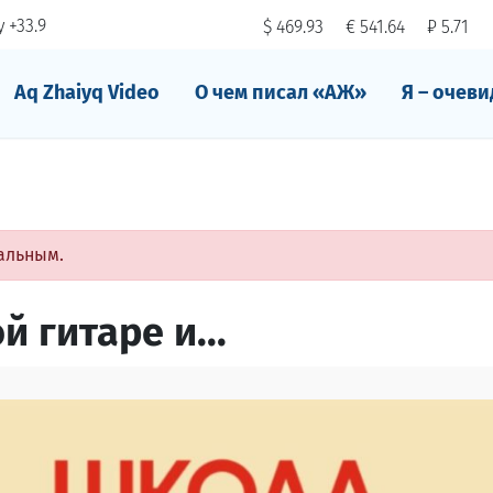
 +33.9
$ 469.93
€ 541.64
₽ 5.71
Aq Zhaiyq Video
О чем писал «АЖ»
Я – очеви
альным.
 гитаре и...