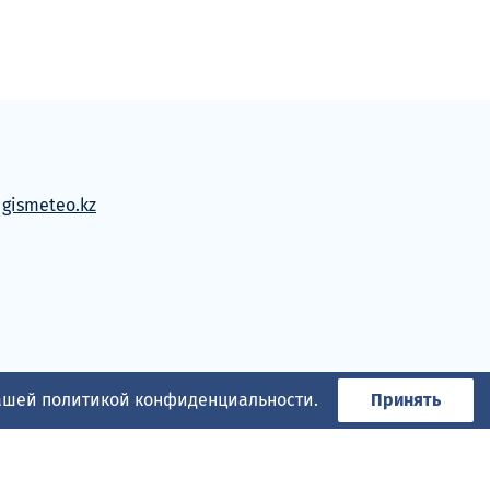
м
gismeteo.kz
нашей
политикой конфиденциальности
.
Принять