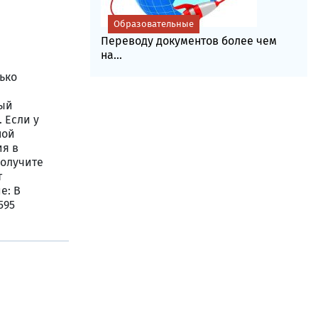
Образовательные
Переводу документов более чем
на...
лько
мый
 Если у
ной
ия в
получите
т
е: В
595