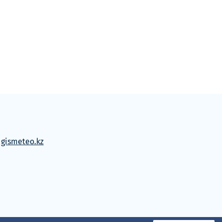
м
gismeteo.kz