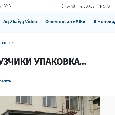
 +32.3
$ 467.48
€ 539.52
₽ 5.73
Aq Zhaiyq Video
О чем писал «АЖ»
Я – очеви
зочные
УЗЧИКИ УПАКОВКА...
расить