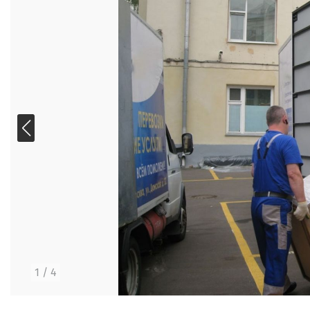
1
/
4