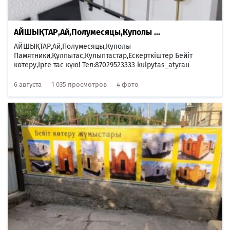
АЙШЫҚТАР,Ай,Полумесяцы,Куполы ...
АЙШЫҚТАР,Ай,Полумесяцы,Куполы
Памятники,Құлпытас,Кулыптастар,Ескерткіштер Бейіт
көтеру,Ірге тас кұю! Тел:87029523333 kulpytas_atyrau
6 августа
1 035 просмотров
4 фото