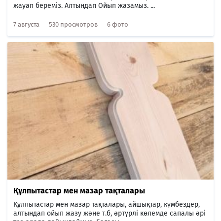
жауап береміз. Алтындап Ойып жазамыз. ...
7 августа
530 просмотров
6 фото
Құлпытастар мен мазар тақталары
Құлпытастар мен мазар тақталары, айшықтар, күмбездер,
алтындап ойып жазу және т.б, әртүрлі көлемде сапалы әрі