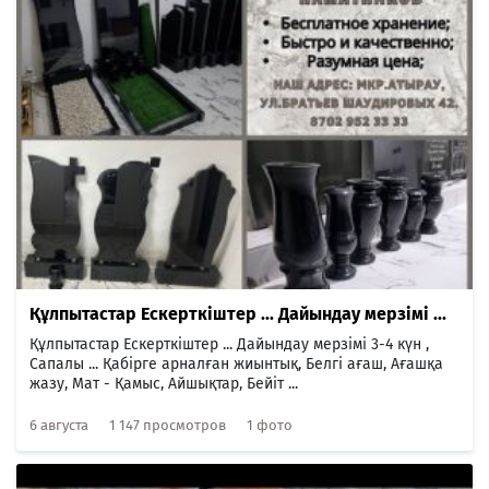
Құлпытастар Ескерткіштер ... Дайындау мерзімі ...
Құлпытастар Ескерткіштер ... Дайындау мерзімі 3-4 күн ,
Сапалы ... Қабірге арналған жиынтық, Белгі ағаш, Ағашқа
жазу, Мат - Қамыс, Айшықтар, Бейіт ...
6 августа
1 147 просмотров
1 фото