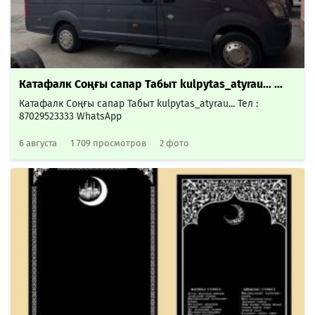
Катафалк Соңғы сапар Табыт kulpytas_atyrau... ...
Катафалк Соңғы сапар Табыт kulpytas_atyrau... Тел :
87029523333 WhatsApp
6 августа
1 709 просмотров
2 фото