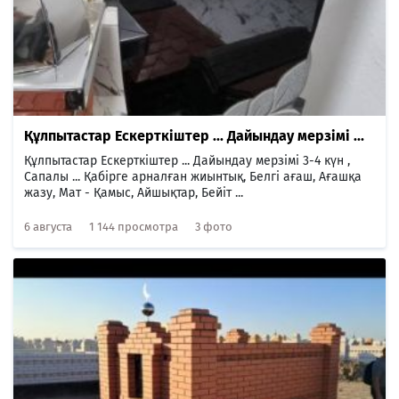
Құлпытастар Ескерткіштер ... Дайындау мерзімі ...
Құлпытастар Ескерткіштер ... Дайындау мерзімі 3-4 күн ,
Сапалы ... Қабірге арналған жиынтық, Белгі ағаш, Ағашқа
жазу, Мат - Қамыс, Айшықтар, Бейіт ...
6 августа
1 144 просмотра
3 фото