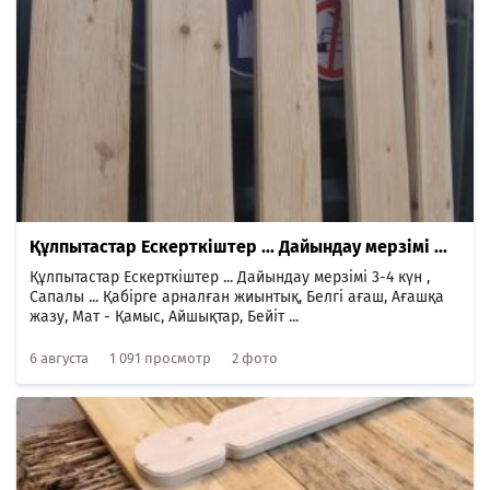
Құлпытастар Ескерткіштер ... Дайындау мерзімі ...
Құлпытастар Ескерткіштер ... Дайындау мерзімі 3-4 күн ,
Сапалы ... Қабірге арналған жиынтық, Белгі ағаш, Ағашқа
жазу, Мат - Қамыс, Айшықтар, Бейіт ...
6 августа
1 091 просмотр
2 фото