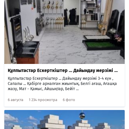
Құлпытастар Ескерткіштер ... Дайындау мерзімі ...
Құлпытастар Ескерткіштер ... Дайындау мерзімі 3-4 күн ,
Сапалы ... Қабірге арналған жиынтық, Белгі ағаш, Ағашқа
жазу, Мат - Қамыс, Айшықтар, Бейіт ...
6 августа
1 234 просмотра
6 фото