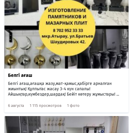
Белгі ағаш
Белгі ағаш,ағашқа жазу,мат-қамыс,қабірге арналған
жиынтық! Құлпытас жасау 3-4 күн сапалы!
Айшықтар,күмбездер,шардақ! Бейіт көтеру жұмыстары! ...
6 августа
1 115 просмотров
1 фото