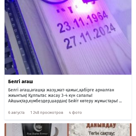
Белгі ағаш
Белгі ағаш,ағашқа жазу,мат-қамыс,қабірге арналған
жиынтық! Құлпытас жасау 3-4 күн сапалы!
Айшықтар,күмбездер,шардақ! Бейіт көтеру жұмыстары! ...
6 августа
1 248 просмотров
4 фото