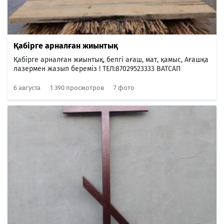
Қабірге арналған жиынтық
Қабірге арналған жиынтық, белгі ағаш, мат, қамыс, Ағашқа
лазермен жазып береміз ! ТЕЛ:87029523333 ВАТСАП
6 августа
1 390 просмотров
7 фото