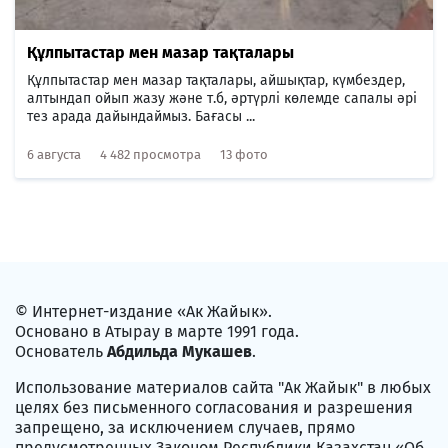
Құлпытастар мен мазар тақталары
Құлпытастар мен мазар тақталары, айшықтар, күмбездер,
алтындап ойып жазу және т.б, әртүрлі көлемде сапалы әрі
тез арада дайындаймыз. Бағасы ...
6 августа
4 482 просмотра
13 фото
© Интернет-издание «Ак Жайык».
Основано в Атырау в марте 1991 года.
Основатель
Абдильда Мукашев
.
Использование материалов сайта "Ак Жайык" в любых
целях без письменного согласования и разрешения
запрещено, за исключением случаев, прямо
предусмотренных Законом Республики Казахстан «Об