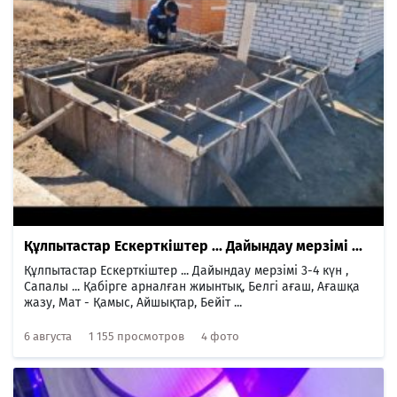
Құлпытастар Ескерткіштер ... Дайындау мерзімі ...
Құлпытастар Ескерткіштер ... Дайындау мерзімі 3-4 күн ,
Сапалы ... Қабірге арналған жиынтық, Белгі ағаш, Ағашқа
жазу, Мат - Қамыс, Айшықтар, Бейіт ...
6 августа
1 155 просмотров
4 фото