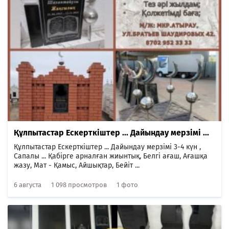
Құлпытастар Ескерткіштер ... Дайындау мерзімі ...
Құлпытастар Ескерткіштер ... Дайындау мерзімі 3-4 күн ,
Сапалы ... Қабірге арналған жиынтық, Белгі ағаш, Ағашқа
жазу, Мат - Қамыс, Айшықтар, Бейіт ...
6 августа
1 098 просмотров
1 фото