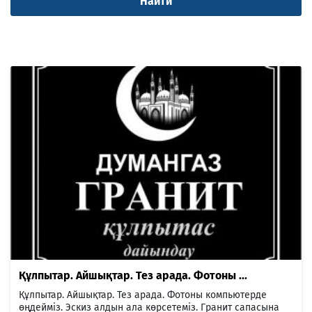
Құлпытар. Айшықтар. Тез арада. Фотоны ...
Құлпытар. Айшықтар. Тез арада. Фотоны компьютерде
өңдейміз. Эскиз алдын ала көрсетеміз. Гранит сапасына