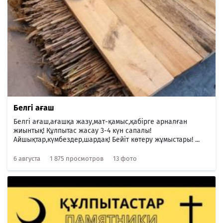
Белгі ағаш
Белгі ағаш,ағашқа жазу,мат-қамыс,қабірге арналған
жиынтық! Құлпытас жасау 3-4 күн сапалы!
Айшықтар,күмбездер,шардақ! Бейіт көтеру жұмыстары! ...
6 августа
1 875 просмотров
13 фото