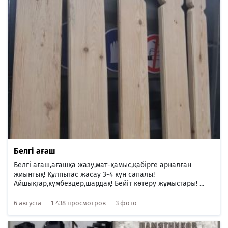
Белгі ағаш
Белгі ағаш,ағашқа жазу,мат-қамыс,қабірге арналған
жиынтық! Құлпытас жасау 3-4 күн сапалы!
Айшықтар,күмбездер,шардақ! Бейіт көтеру жұмыстары! ...
6 августа
1 438 просмотров
3 фото