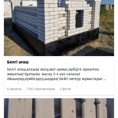
Белгі ағаш
Белгі ағаш,ағашқа жазу,мат-қамыс,қабірге арналған
жиынтық! Құлпытас жасау 3-4 күн сапалы!
Айшықтар,күмбездер,шардақ! Бейіт көтеру жұмыстары! ...
6 августа
1 547 просмотров
4 фото