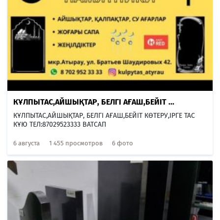
КҰЛПЫТАС,АЙШЫҚТАР, БЕЛГІ АҒАШ,БЕЙІТ ...
КҰЛПЫТАС,АЙШЫҚТАР, БЕЛГІ АҒАШ,БЕЙІТ КӨТЕРУ,ІРГЕ ТАС
КҰЮ ТЕЛ:87029523333 ВАТСАП
6 августа
1 455 просмотров
6 фото