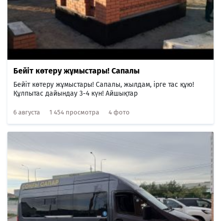
Бейіт көтеру жұмыстары! Сапалы
Бейіт көтеру жұмыстары! Сапалы, жылдам, ірге тас құю!
Құлпытас дайындау 3-4 күн! Айшықтар
6 августа
1 454 просмотра
4 фото