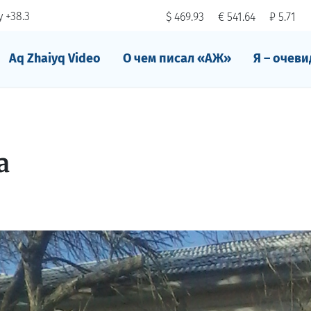
 +38.3
$ 469.93
€ 541.64
₽ 5.71
Aq Zhaiyq Video
О чем писал «АЖ»
Я – очеви
а