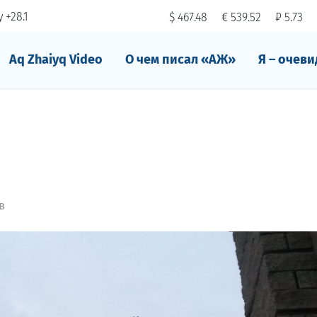
 +28.1
$ 467.48
€ 539.52
₽ 5.73
Aq Zhaiyq Video
О чем писал «АЖ»
Я – очеви
в