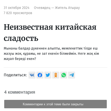
31 октября 2024
Очевидец — Житель Атырау
7 820 просмотров
Неизвестная китайская
сладость
Мынаны балдар дукеннен алыпты, мемлекеттик тілде еш
жазуы жок, құрамы, не зат екенін білмеймін. Неге жоқ кім
жауап береді екен?
Поделиться:
4 комментария
Комментарии к этой теме были закрыты