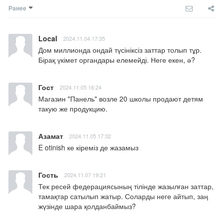
Ранее
Local
2024.11.04 17:35
Дом миллионда ондай түсініксіз заттар толып тұр. 
Бірақ үкімет органдары елемейді. Неге екен, ә?
Гост
2024.11.05 16:24
Магазин "Панель" возле 20 школы продают детям 
такую же продукцию.
Азамат
2024.11.05 17:32
E otinish ке кіреміз де жазамыз
Гость
2024.11.07 19:21
Тек ресей федерациясының тілінде жазылған заттар, 
тамақтар сатылып жатыр. Соларды неге айтып, заң 
жүзінде шара қолданбаймыз?