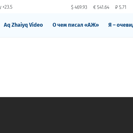
 +23.5
$ 469.93
€ 541.64
₽ 5.71
Aq Zhaiyq Video
О чем писал «АЖ»
Я – очеви